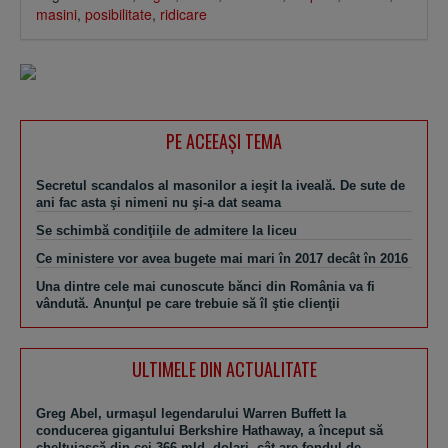
masini
,
posibilitate
,
ridicare
PE ACEEAŞI TEMA
Secretul scandalos al masonilor a ieşit la iveală. De sute de
ani fac asta şi nimeni nu şi-a dat seama
Se schimbă condiţiile de admitere la liceu
Ce ministere vor avea bugete mai mari în 2017 decât în 2016
Una dintre cele mai cunoscute bănci din România va fi
vândută. Anunţul pe care trebuie să îl ştie clienţii
ULTIMELE DIN ACTUALITATE
Greg Abel, urmaşul legendarului Warren Buffett la
conducerea gigantului Berkshire Hathaway, a început să
cheltuiască din cei 366 mld. dolari, cât are fondul de