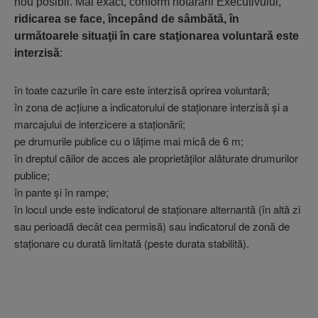
nou posibil. Mai exact, conform hotărârii Executivului,
ridicarea se face, începând de sâmbătă, în
următoarele situaţii în care staţionarea voluntară este
interzisă
:
în toate cazurile în care este interzisă oprirea voluntară;
în zona de acţiune a indicatorului de staţionare interzisă şi a
marcajului de interzicere a staţionării;
pe drumurile publice cu o lăţime mai mică de 6 m;
în dreptul căilor de acces ale proprietăţilor alăturate drumurilor
publice;
în pante şi în rampe;
în locul unde este indicatorul de staţionare alternantă (în altă zi
sau perioadă decât cea permisă) sau indicatorul de zonă de
staţionare cu durată limitată (peste durata stabilită).