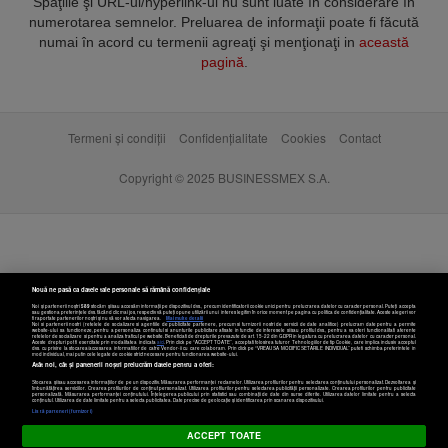
Spaţiile şi URL-ul/hyperlink-ul nu sunt luate în considerare în
numerotarea semnelor. Preluarea de informaţii poate fi făcută
numai în acord cu termenii agreaţi şi menţionaţi in
această
pagină
.
Termeni și condiții
Confidențialitate
Cookies
Contact
Copyright © 2025 BUSINESSMEX S.A.
Nouă ne pasă ca datele tale personale să rămână confidențiale
Noi și partenerii noștri
589
stocăm și/sau accesăm informații pe dispozitivul dvs., precum identificatorii cookie unici pentru prelucrarea datelor cu caracter personal. Puteți accepta
sau gestiona preferințele dvs. făcând clic mai jos, respectiv vă puteți opune utilizării unui interes legitim în orice moment pe pagina cu politica de confidențialitate. Aceste alegeri vor
fi raportate partenerilor noștri și nu vă vor afecta navigarea.
Mai multe detalii
Noi si partenerii nostri (retelele de socializare si agentiile de publicitate partenere, precum si furnizorii nostri de servicii de date analitice) prelucram date pentru a permite
website-ului sa functioneze, pentru a personaliza continutul si anunturile publicitare afisate in functie de interesele si/sau profilul dvs., pentru a va oferi functionalitati aferente
retelelor de socializare si pentru a analiza traficul pe website. Beneficiati de drepturile prevazute de art. 15-22 din GDPR in legatura cu prelucrarea datelor cu caracter personal.
Aceste drepturi pot fi exercitate prin modalitatea indicata
aici
. Prin click pe “ACCEPT TOATE”, acceptati folosirea tuturor Tehnologiilor de tip Cookie, care implica inclusiv acceptul
dvs. cu privire la stocarea/accesarea informatiilor de catre Vendor-ii cu care colaboram. Prin click pe “VREAU SA MODIFIC SETARILE INDIVIDUAL” puteti schimba preferintele in
mod individual, mai putin cele legate de cookie strict necesare pentru functionarea website-ului.
Atât noi, cât și partenerii noștri prelucrăm datele pentru a oferi:
Stocarea și/sau accesarea informațiilor de pe un dispozitiv. Măsurarea performanței reclamelor. Utilizarea profilurilor pentru selectarea conținutului personalizat. Dezvoltarea și
îmbunătățirea serviciilor. Crearea profilurilor de conținut personalizat. Utilizarea profilurilor pentru selectarea publicității personalizate. Crearea profilurilor pentru publicitate
personalizată. Măsurarea performanței conținutului. Înțelegerea publicului prin statistici sau combinații de date din surse diferite. Utilizarea datelor limitate pentru a selecta
Setări cookies
conținutul. Utilizarea de date limitate pentru a selecta publicitatea. Date precise de geolocație și identificarea prin scanarea dispozitivului.
Listă parteneri (furnizori)
ACCEPT TOATE