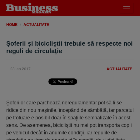
Desch
meniu
HOME
ACTUALITATE
Şoferii şi bicicliştii trebuie să respecte noi
reguli de circulaţie
23 ian 2017
ACTUALITATE
Şoferilor care parchează neregulamentar pot să li se
ridice din nou maşinile, începând de sâmbătă, iar parcatul
pe trotuare e posibil doar în spaţiile semnalizate în acest
sens. De asemenea, bicicliştii nu mai pot transporta copii
pe vehicul decât în anumite condiţii, iar regulile de