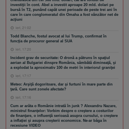
investiţii în cont. Abel a investit aproape 20 mld. dolari pe
bursă în T2, punând capăt unei perioade de peste trei ani în
care în care conglomeratul din Omaha a fost vânzător net de
acţiuni
ieri, 21:02
Todd Blanche, fostul avocat al lui Trump, confirmat în
funcţia de procuror general al SUA
ieri, 17:20
Incident grav de securitate: O dronă a pătruns în spaţiul
aerian al Bulgariei dinspre România, sâmbătă dimineaţă, şi
a explodat la aproximativ 100 de metri în interiorul graniţei
ieri, 17:17
Meteo: Arşiţă dogoritoare, dar şi furtuni în mare parte din
ţară. Care sunt zonele afectate?
ieri, 17:16
Cum ar arăta o Românie intrată în junk ? Alexandru Nazare,
ministrul finanţelor: Vorbim despre o creştere a costurilor
de finanţare, o influenţă serioasă asupra cursului, o creştere
a inflaţiei şi asupra creşterii economice. Ne-ar băga în
recesiune VIDEO