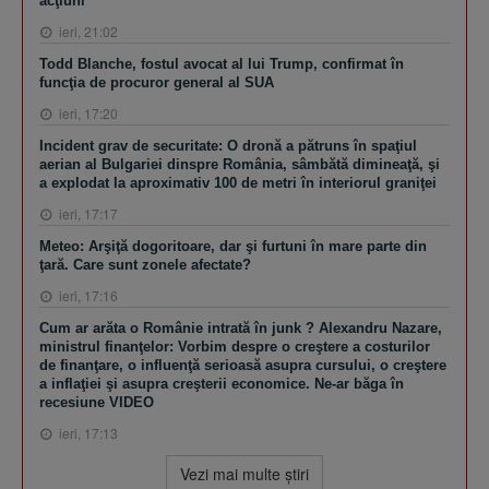
acţiuni
ieri, 21:02
Todd Blanche, fostul avocat al lui Trump, confirmat în
funcţia de procuror general al SUA
ieri, 17:20
Incident grav de securitate: O dronă a pătruns în spaţiul
aerian al Bulgariei dinspre România, sâmbătă dimineaţă, şi
a explodat la aproximativ 100 de metri în interiorul graniţei
ieri, 17:17
Meteo: Arşiţă dogoritoare, dar şi furtuni în mare parte din
ţară. Care sunt zonele afectate?
ieri, 17:16
Cum ar arăta o Românie intrată în junk ? Alexandru Nazare,
ministrul finanţelor: Vorbim despre o creştere a costurilor
de finanţare, o influenţă serioasă asupra cursului, o creştere
a inflaţiei şi asupra creşterii economice. Ne-ar băga în
recesiune VIDEO
ieri, 17:13
Vezi mai multe ştiri