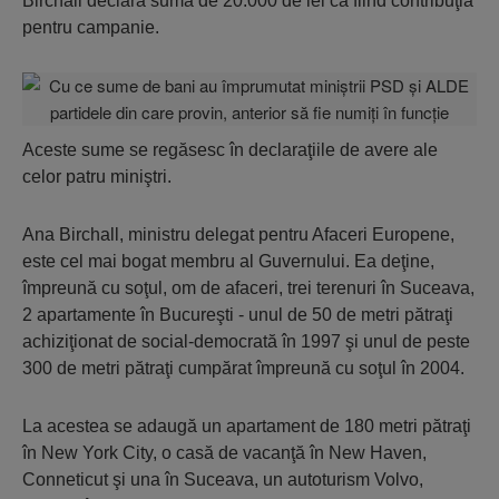
Birchall declară suma de 20.000 de lei ca fiind contribuţia
pentru campanie.
Aceste sume se regăsesc în declaraţiile de avere ale
celor patru miniştri.
Ana Birchall, ministru delegat pentru Afaceri Europene,
este cel mai bogat membru al Guvernului. Ea deţine,
împreună cu soţul, om de afaceri, trei terenuri în Suceava,
2 apartamente în Bucureşti - unul de 50 de metri pătraţi
achiziţionat de social-democrată în 1997 şi unul de peste
300 de metri pătraţi cumpărat împreună cu soţul în 2004.
La acestea se adaugă un apartament de 180 metri pătraţi
în New York City, o casă de vacanţă în New Haven,
Conneticut şi una în Suceava, un autoturism Volvo,