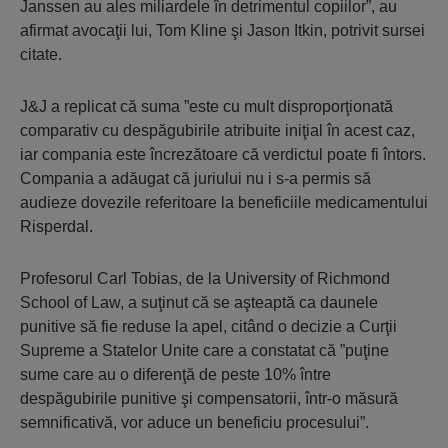
Janssen au ales miliardele în detrimentul copiilor”, au
afirmat avocaţii lui, Tom Kline şi Jason Itkin, potrivit sursei
citate.
J&J a replicat că suma ”este cu mult disproporţionată
comparativ cu despăgubirile atribuite iniţial în acest caz,
iar compania este încrezătoare că verdictul poate fi întors.
Compania a adăugat că juriului nu i s-a permis să
audieze dovezile referitoare la beneficiile medicamentului
Risperdal.
Profesorul Carl Tobias, de la University of Richmond
School of Law, a suţinut că se aşteaptă ca daunele
punitive să fie reduse la apel, citând o decizie a Curţii
Supreme a Statelor Unite care a constatat că ”puţine
sume care au o diferenţă de peste 10% între
despăgubirile punitive şi compensatorii, într-o măsură
semnificativă, vor aduce un beneficiu procesului”.