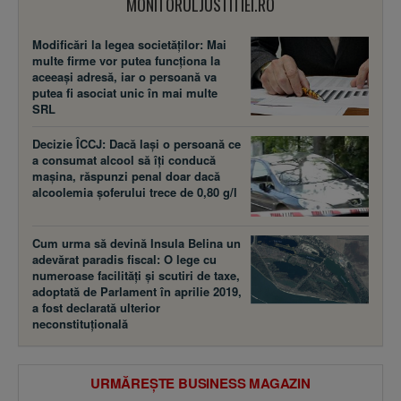
MONITORULJUSTITIEI.RO
Modificări la legea societăţilor: Mai
multe firme vor putea funcţiona la
aceeaşi adresă, iar o persoană va
putea fi asociat unic în mai multe
SRL
Decizie ÎCCJ: Dacă laşi o persoană ce
a consumat alcool să îţi conducă
maşina, răspunzi penal doar dacă
alcoolemia şoferului trece de 0,80 g/l
Cum urma să devină Insula Belina un
adevărat paradis fiscal: O lege cu
numeroase facilităţi şi scutiri de taxe,
adoptată de Parlament în aprilie 2019,
a fost declarată ulterior
neconstituţională
URMĂREȘTE BUSINESS MAGAZIN