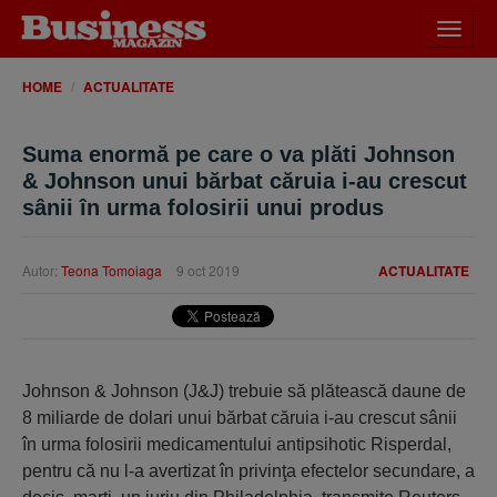
Desch
meniu
HOME
ACTUALITATE
Suma enormă pe care o va plăti Johnson
& Johnson unui bărbat căruia i-au crescut
sânii în urma folosirii unui produs
Autor:
Teona Tomoiaga
9 oct 2019
ACTUALITATE
Johnson & Johnson (J&J) trebuie să plătească daune de
8 miliarde de dolari unui bărbat căruia i-au crescut sânii
în urma folosirii medicamentului antipsihotic Risperdal,
pentru că nu l-a avertizat în privinţa efectelor secundare, a