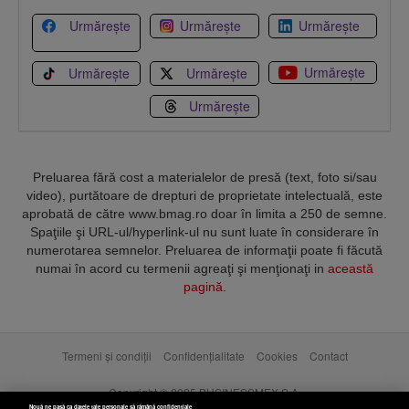
Urmărește
Urmărește
Urmărește
Urmărește
Urmărește
Urmărește
Urmărește
Preluarea fără cost a materialelor de presă (text, foto si/sau
video), purtătoare de drepturi de proprietate intelectuală, este
aprobată de către www.bmag.ro doar în limita a 250 de semne.
Spaţiile şi URL-ul/hyperlink-ul nu sunt luate în considerare în
numerotarea semnelor. Preluarea de informaţii poate fi făcută
numai în acord cu termenii agreaţi şi menţionaţi in
această
pagină
.
Termeni și condiții
Confidențialitate
Cookies
Contact
Copyright © 2025 BUSINESSMEX S.A.
Nouă ne pasă ca datele tale personale să rămână confidențiale