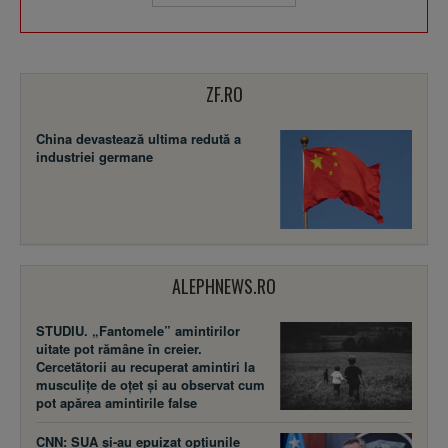
ZF.RO
China devastează ultima redută a
industriei germane
ALEPHNEWS.RO
STUDIU. „Fantomele” amintirilor
uitate pot rămâne în creier.
Cercetătorii au recuperat amintiri la
musculițe de oțet și au observat cum
pot apărea amintirile false
CNN: SUA şi-au epuizat opțiunile