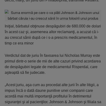
decis, marţi, un juriu din Philadelphia, transmite Reuters.
Iniţial, bărbatul obţinuse despăgubiri de 680.000 de dolari
în acest caz şi, asemenea altor reclamanţi, a acuzat că i-
au crescut sânii după ce i s-a prescris medicamentul, în
timp ce era minor
Verdictul dat de juriu în favoarea lui Nicholas Murray este
primul dintr-o serie de mii de alte cazuri privind acordarea
de despăgubiri legate de medicamentul Risperdal, care
aşteaptă să fie judecate.
„Acest juriu, aşa cum au procedat alte jurii în alte litigii, a
impus încă o dată daune punitive unei companii care
acordă mai multă importanţă profitului în detrimentul
siguranţei şi al pacienţilor. Johnson & Johnson şi filiala sa