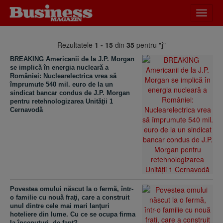
Desch
meniu
Rezultatele
1 - 15
din
35
pentru "
j
"
BREAKING Americanii de la J.P. Morgan
se implică în energia nucleară a
României: Nuclearelectrica vrea să
împrumute 540 mil. euro de la un
sindicat bancar condus de J.P. Morgan
pentru retehnologizarea Unităţii 1
Cernavodă
Povestea omului născut la o fermă, într-
o familie cu nouă fraţi, care a construit
unul dintre cele mai mari lanţuri
hoteliere din lume. Cu ce se ocupa firma
la începuturi, de fapt?