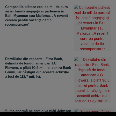
Companiile plătesc zeci de mii de euro
să îşi trimită angajaţii şi partenerii în
Bali, Myanmar sau Mallorca. „A revenit
cererea pentru vacanţe de tip
recompensare“
Dezvăluire din rapoarte : First Bank,
deţinută de fondul american J.C.
Flowers, a plătit 90,5 mil. lei pentru Bank
Leumi, iar câştigul din această achiziţie
a fost de 112,7 mil. lei.
Suma enormă pe care o va plăti Johnson
& Johnson unui bărbat căruia i-au