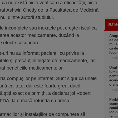
 nu există nicio verificare a eficacităţii, nicio
larat Ashwin Chetty de la Facultatea de Medicină
nul dintre autorii studiului.
ULTIM
le incomplete sau inexacte pot creşte riscul ca
trarea acestor medicamente, ducând la
Aroga
de oa
te efecte secundare.
milia
că de
-uri nu au informat pacienţii cu privire la
locu
astă
tele şi precauţiile legate de medicamente, iar
at beneficiile medicamentelor.
Unul 
lume
pentr
tria compuşilor pe internet. Sunt sigur că unele
econo
o vit
ună calitate, dar este foarte greu, dacă
astă
 ştiţi exact ce primiţi”, a declarat joi Robert
Prob
l FDA, la o masă rotundă cu presa.
econo
caută
loc d
rmaciilor şi instalaţiilor de compunere să
renun