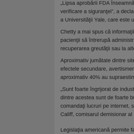
„Lipsa aprobării FDA înseamnă că
verificare a siguranţei”, a dec
a Universităţii Yale, care este u
Chetty a mai spus că informaţii
pacienţii să întrerupă adminis
recuperarea greutăţii sau la al
Aproximativ jumătate dintre site
efectele secundare, avertismen
aproximativ 40% au supraestim
„Sunt foarte îngrijorat de indus
dintre acestea sunt de foarte b
comandaţi lucruri pe internet, să
Califf, comisarul demisionar a
Legislaţia americană permite fa