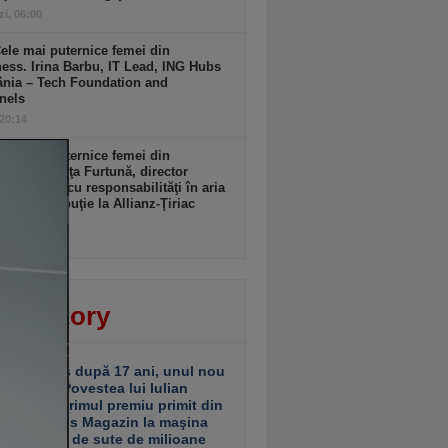
zi, 06:00
ele mai puternice femei din
ess. Irina Barbu, IT Lead, ING Hubs
nia – Tech Foundation and
nels
 20:14
ele mai puternice femei din
ess. Codruţa Furtună, director
al adjunct cu responsabilităţi în aria
ri şi distribuţie la Allianz-Ţiriac
rări
 20:13
ver story
ariu închis după 17 ani, unul nou
 deschis. Povestea lui Iulian
ciu de la primul premiu primit din
ea Business Magazin la maşina
e investiţii de sute de milioane