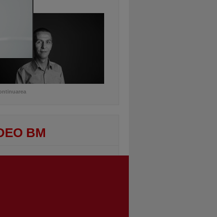
uro
ontinuarea
DEO BM