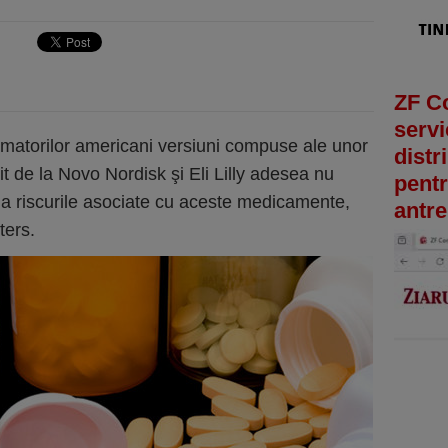
ZF C
servi
matorilor americani versiuni compuse ale unor
distr
 de la Novo Nordisk şi Eli Lilly adesea nu
pentr
 la riscurile asociate cu aceste medicamente,
antre
ters.