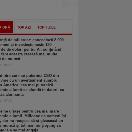
A ORĂ
TOP AZI
TOP 7 ZILE
nţă de miliardar: concediază 8.000
meni şi investeşte peste 130
rde de dolari pentru AI, sunţinând
 fapt aceasta creează mai multe
ri de muncă
zi, 08:00
dintre cei mai puternici CEO din
 vine cu un avertisment sumbru
u America: cea mai puternică
mie a lumii se afundă în datorii cu
eză alarmantă
zi, 07:00
leme uriaşe pentru cea mai mare
mie a lumii. Milioane de oameni îşi
, dar nu reuşesc să-şi găsească un
e muncă şi tot mai mulţi ajung să
ţe la a se mai angaja