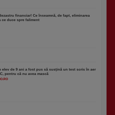
dezastru financiar! Ce înseamnă, de fapt, eliminarea
 ce duce spre faliment
 elev de 9 ani a fost pus să susţină un test scris în aer
-1°C, pentru că nu avea mască
O.RO