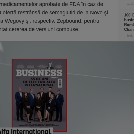
 medicamentelor aprobate de FDA în caz de
astă
O ofertă restrânsă de semaglutid de la Novo şi
100 C
busin
e ca Wegovy şi, respectiv, Zepbound, pentru
Româ
entat cererea de versiuni compuse.
Chan
ieri,
100 C
busin
gener
vânză
Asigu
ieri,
Co
Un p
abia
Stan
part
lui d