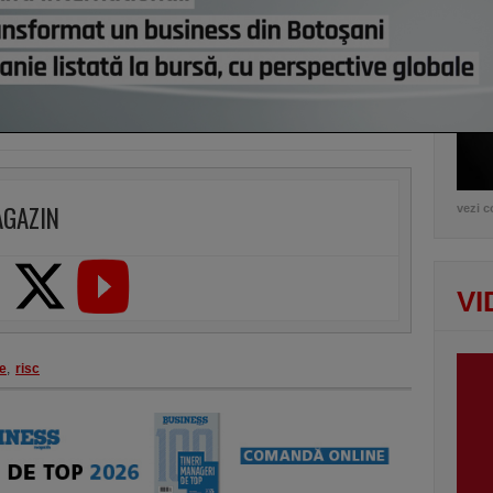
de e
AGAZIN
vezi c
VI
e
,
risc