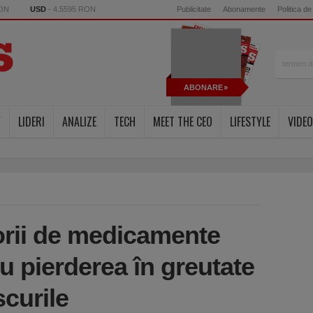
RON
USD
- 4.5595 RON
Publicitate
Abonamente
Politica de
ABONARE
Y
LIDERI
ANALIZE
TECH
MEET THE CEO
LIFESTYLE
VIDEO
orii de medicamente
 pierderea în greutate
scurile