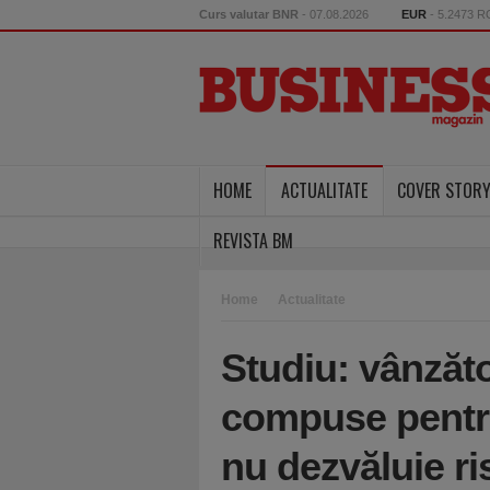
Curs valutar BNR
- 07.08.2026
EUR
- 5.2473 
HOME
ACTUALITATE
COVER STOR
REVISTA BM
Home
Actualitate
Studiu: vânzăt
compuse pentru
nu dezvăluie ri