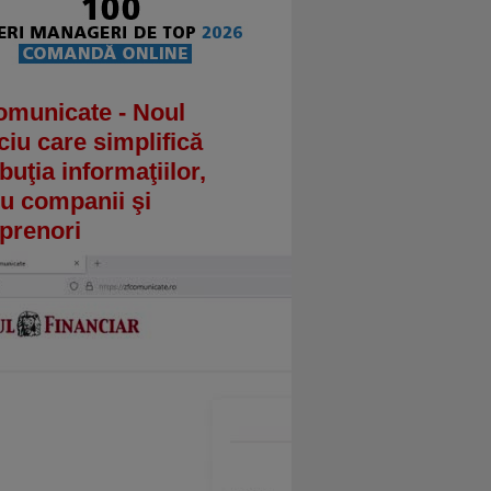
omunicate - Noul
ciu care simplifică
ibuţia informaţiilor,
u companii şi
prenori