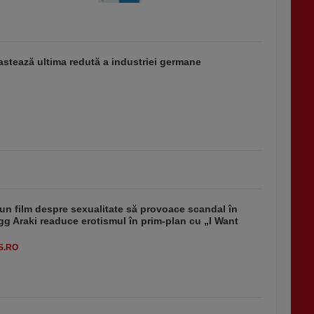
stează ultima redută a industriei germane
un film despre sexualitate să provoace scandal în
g Araki readuce erotismul în prim-plan cu „I Want
S.RO