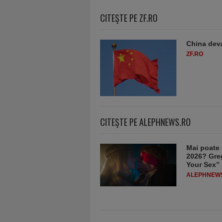
CITEŞTE PE ZF.RO
China deva
ZF.RO
CITEŞTE PE ALEPHNEWS.RO
Mai poate 
2026? Greg
Your Sex”
ALEPHNEW