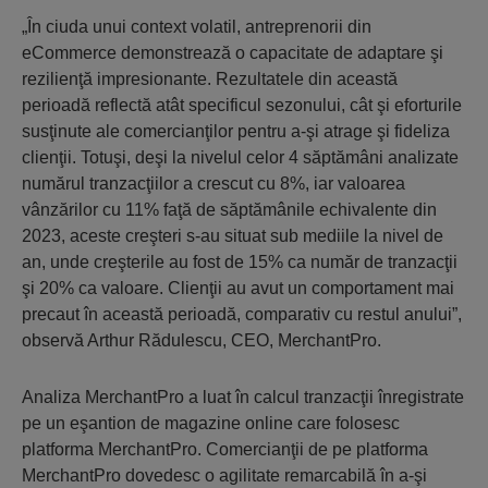
„În ciuda unui context volatil, antreprenorii din
eCommerce demonstrează o capacitate de adaptare şi
rezilienţă impresionante. Rezultatele din această
perioadă reflectă atât specificul sezonului, cât şi eforturile
susţinute ale comercianţilor pentru a-şi atrage şi fideliza
clienţii. Totuşi, deşi la nivelul celor 4 săptămâni analizate
numărul tranzacţiilor a crescut cu 8%, iar valoarea
vânzărilor cu 11% faţă de săptămânile echivalente din
2023, aceste creşteri s-au situat sub mediile la nivel de
an, unde creşterile au fost de 15% ca număr de tranzacţii
şi 20% ca valoare. Clienţii au avut un comportament mai
precaut în această perioadă, comparativ cu restul anului”,
observă Arthur Rădulescu, CEO, MerchantPro.
Analiza MerchantPro a luat în calcul tranzacţii înregistrate
pe un eşantion de magazine online care folosesc
platforma MerchantPro. Comercianţii de pe platforma
MerchantPro dovedesc o agilitate remarcabilă în a-şi