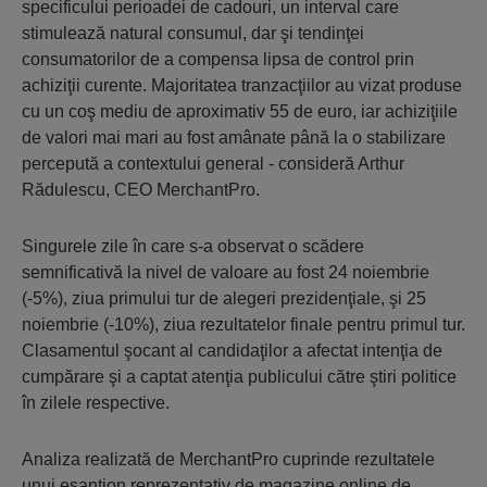
specificului perioadei de cadouri, un interval care
stimulează natural consumul, dar şi tendinţei
consumatorilor de a compensa lipsa de control prin
achiziţii curente. Majoritatea tranzacţiilor au vizat produse
cu un coş mediu de aproximativ 55 de euro, iar achiziţiile
de valori mai mari au fost amânate până la o stabilizare
percepută a contextului general - consideră Arthur
Rădulescu, CEO MerchantPro.
Singurele zile în care s-a observat o scădere
semnificativă la nivel de valoare au fost 24 noiembrie
(-5%), ziua primului tur de alegeri prezidenţiale, şi 25
noiembrie (-10%), ziua rezultatelor finale pentru primul tur.
Clasamentul şocant al candidaţilor a afectat intenţia de
cumpărare şi a captat atenţia publicului către ştiri politice
în zilele respective.
Analiza realizată de MerchantPro cuprinde rezultatele
unui eşantion reprezentativ de magazine online de