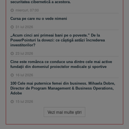
securitatea cibernetică a acestora.
miercuri, 07:00
Cursa pe care nu o vede nimeni
31 iul 2026
„Acum cinci ani primeai bani pe o poveste.” De la
PowerPointuri la dovezi: ce câştigă astăzi încrederea
investitorilor?
23 iul 2026
Cine este românca ce conduce una dintre cele mai active
fundaţii din domeniul proiectelor medicale şi sportive
16 iul 2026
100 Cele mai puternice femei din business. Mihaela Dobre,
Director de Program Management & Business Operations,
Adobe
15 iul 2026
Vezi mai multe ştiri