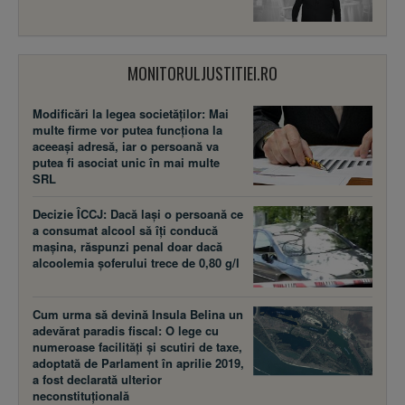
MONITORULJUSTITIEI.RO
Modificări la legea societăţilor: Mai
multe firme vor putea funcţiona la
aceeaşi adresă, iar o persoană va
putea fi asociat unic în mai multe
SRL
Decizie ÎCCJ: Dacă laşi o persoană ce
a consumat alcool să îţi conducă
maşina, răspunzi penal doar dacă
alcoolemia şoferului trece de 0,80 g/l
Cum urma să devină Insula Belina un
adevărat paradis fiscal: O lege cu
numeroase facilităţi şi scutiri de taxe,
adoptată de Parlament în aprilie 2019,
a fost declarată ulterior
neconstituţională