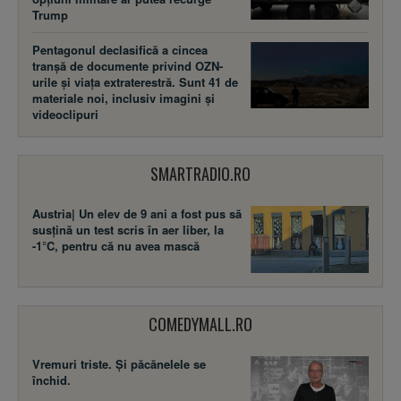
Trump
Pentagonul declasifică a cincea
tranșă de documente privind OZN-
urile și viața extraterestră. Sunt 41 de
materiale noi, inclusiv imagini și
videoclipuri
SMARTRADIO.RO
Austria| Un elev de 9 ani a fost pus să
susţină un test scris în aer liber, la
-1°C, pentru că nu avea mască
COMEDYMALL.RO
Vremuri triste. Şi păcănelele se
închid.