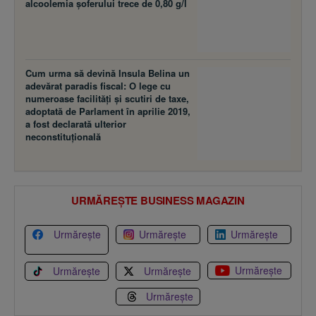
alcoolemia şoferului trece de 0,80 g/l
Cum urma să devină Insula Belina un
adevărat paradis fiscal: O lege cu
numeroase facilităţi şi scutiri de taxe,
adoptată de Parlament în aprilie 2019,
a fost declarată ulterior
neconstituţională
URMĂREȘTE BUSINESS MAGAZIN
Urmărește
Urmărește
Urmărește
Urmărește
Urmărește
Urmărește
Urmărește