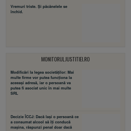
Vremuri triste. Şi păcănelele se
închid.
MONITORULJUSTITIEI.RO
Modificări la legea societăţilor: Mai
multe firme vor putea funcţiona la
aceeaşi adresă, iar o persoană va
putea fi asociat unic în mai multe
SRL
Decizie ÎCCJ: Dacă laşi o persoană ce
a consumat alcool să îţi conducă
maşina, răspunzi penal doar dacă