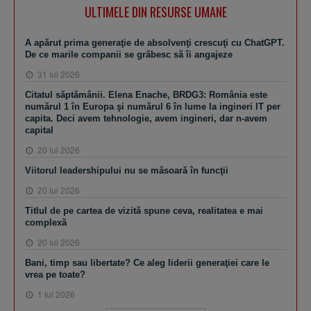
ULTIMELE DIN RESURSE UMANE
A apărut prima generaţie de absolvenţi crescuţi cu ChatGPT.
De ce marile companii se grăbesc să îi angajeze
31 iul 2026
Citatul săptămânii. Elena Enache, BRDG3: România este
numărul 1 în Europa şi numărul 6 în lume la ingineri IT per
capita. Deci avem tehnologie, avem ingineri, dar n-avem
capital
20 iul 2026
Viitorul leadershipului nu se măsoară în funcţii
20 iul 2026
Titlul de pe cartea de vizită spune ceva, realitatea e mai
complexă
20 iul 2026
Bani, timp sau libertate? Ce aleg liderii generaţiei care le
vrea pe toate?
1 iul 2026