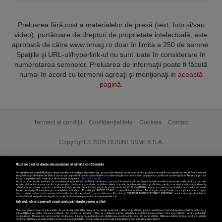
Preluarea fără cost a materialelor de presă (text, foto si/sau
video), purtătoare de drepturi de proprietate intelectuală, este
aprobată de către www.bmag.ro doar în limita a 250 de semne.
Spaţiile şi URL-ul/hyperlink-ul nu sunt luate în considerare în
numerotarea semnelor. Preluarea de informaţii poate fi făcută
numai în acord cu termenii agreaţi şi menţionaţi in
această
pagină
.
Termeni și condiții
Confidențialitate
Cookies
Contact
Copyright © 2025 BUSINESSMEX S.A.
Nouă ne pasă ca datele tale personale să rămână confidențiale
Noi și partenerii noștri
589
stocăm și/sau accesăm informații pe dispozitivul dvs., precum identificatorii cookie unici pentru prelucrarea datelor cu caracter personal. Puteți accepta
sau gestiona preferințele dvs. făcând clic mai jos, respectiv vă puteți opune utilizării unui interes legitim în orice moment pe pagina cu politica de confidențialitate. Aceste alegeri vor
fi raportate partenerilor noștri și nu vă vor afecta navigarea.
Mai multe detalii
Noi si partenerii nostri (retelele de socializare si agentiile de publicitate partenere, precum si furnizorii nostri de servicii de date analitice) prelucram date pentru a permite
website-ului sa functioneze, pentru a personaliza continutul si anunturile publicitare afisate in functie de interesele si/sau profilul dvs., pentru a va oferi functionalitati aferente
retelelor de socializare si pentru a analiza traficul pe website. Beneficiati de drepturile prevazute de art. 15-22 din GDPR in legatura cu prelucrarea datelor cu caracter personal.
Aceste drepturi pot fi exercitate prin modalitatea indicata
aici
. Prin click pe “ACCEPT TOATE”, acceptati folosirea tuturor Tehnologiilor de tip Cookie, care implica inclusiv acceptul
dvs. cu privire la stocarea/accesarea informatiilor de catre Vendor-ii cu care colaboram. Prin click pe “VREAU SA MODIFIC SETARILE INDIVIDUAL” puteti schimba preferintele in
mod individual, mai putin cele legate de cookie strict necesare pentru functionarea website-ului.
Atât noi, cât și partenerii noștri prelucrăm datele pentru a oferi:
Stocarea și/sau accesarea informațiilor de pe un dispozitiv. Măsurarea performanței reclamelor. Utilizarea profilurilor pentru selectarea conținutului personalizat. Dezvoltarea și
îmbunătățirea serviciilor. Crearea profilurilor de conținut personalizat. Utilizarea profilurilor pentru selectarea publicității personalizate. Crearea profilurilor pentru publicitate
personalizată. Măsurarea performanței conținutului. Înțelegerea publicului prin statistici sau combinații de date din surse diferite. Utilizarea datelor limitate pentru a selecta
Setări cookies
conținutul. Utilizarea de date limitate pentru a selecta publicitatea. Date precise de geolocație și identificarea prin scanarea dispozitivului.