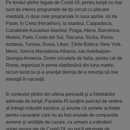
Pe fondul ştirilor legate de Covid-19, pentru turişti nu mai
sunt de interes programele de tip circuit cu plecare
imediată, ci doar cele programate în luna aprilie, ori de
Paste, în Creta (Heraklion), la Istanbul, Cappadocia,
Canakkale-Kusadasi-Istanbul, Praga, Atena, Barcelona,
Madrid, Paris, Costa del Sol, Toscana, Sicilia, Roma,
Iordania, Tunisia, Rusia, Liban, Ţările Baltice, New York,
Mexic, Grecia-Macedonia-Albania, sau Azerbaijian-
Georgia-Armenia. Dintre circuitele de Italia, pentru cel de
Roma, organizat în prima săptămână din luna martie,
niciun turist nu şi-a anunţat dorinţa de a renunţa să mai
meargă în vacanţă.
În contextul ştirilor din ultima perioadă şi a întrebărilor
adresate de turişti, Paralela 45 susţine punctul de vedere
al întregii industrii turistice, şi anume că sumele achitate
pentru vacanţele care nu au fost anulate de companiile
aeriene şi unităţile de cazare, ca urmare a extinderii
gripei provocate de Covid-19, nu pot fi returnate de