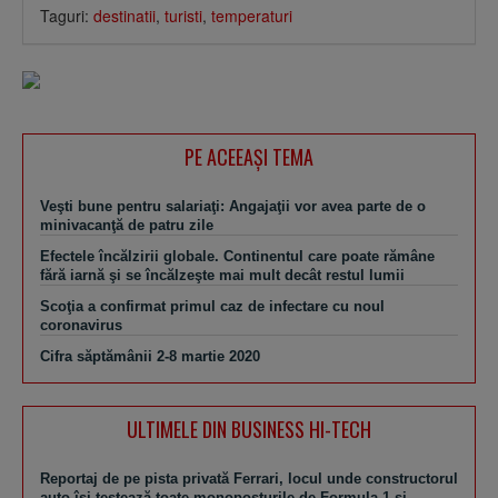
Taguri:
destinatii
,
turisti
,
temperaturi
PE ACEEAŞI TEMA
Veşti bune pentru salariaţi: Angajaţii vor avea parte de o
minivacanţă de patru zile
Efectele încălzirii globale. Continentul care poate rămâne
fără iarnă şi se încălzeşte mai mult decât restul lumii
Scoţia a confirmat primul caz de infectare cu noul
coronavirus
Cifra săptămânii 2-8 martie 2020
ULTIMELE DIN BUSINESS HI-TECH
Reportaj de pe pista privată Ferrari, locul unde constructorul
auto îşi testează toate monoposturile de Formula 1 şi