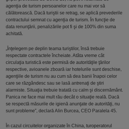
agenţia de turism persoanelor care nu mai vor să
călătorească. Dacă turiştii se retrag, se aplică prevederile
contractului semnat cu agenţia de turism. În funcţie de
data renunţării, penalizările pot fi şi de 100% din suma
achitată.
„Înţelegem pe deplin teama turiştilor, însă trebuie
respectate contractele încheiate. Atâta vreme cât
circulaţia turistică este permisă de autorităţile ţărilor
respective, avioanele zboară iar hotelurile sunt deschise,
agenţiile de turism nu au cum să dea banii înapoi celor
care se răzgândesc sau se lasă antrenaţi de ştiri
alarmiste. Situaţia trebuie tratată cu calm şi discernământ.
Panica ne face mai mult rău decât o situaţie reală. Dacă
se respectă măsurile de igienă anunţate de autorităţi, nu
sunt probleme”, declară Alin Burcea, CEO Paralela 45.
În cazul circuitelor organizate în China, turoperatorul