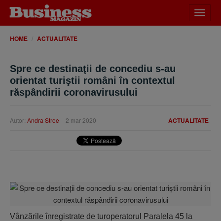
Desch
meniu
HOME
ACTUALITATE
Spre ce destinaţii de concediu s-au
orientat turiştii români în contextul
răspândirii coronavirusului
Autor:
Andra Stroe
2 mar 2020
ACTUALITATE
Vânzările înregistrate de turoperatorul Paralela 45 la