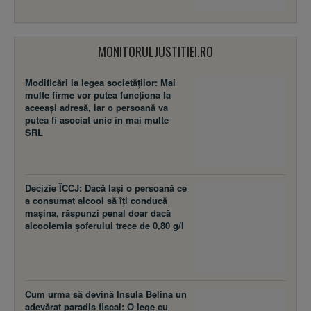
MONITORULJUSTITIEI.RO
Modificări la legea societăţilor: Mai
multe firme vor putea funcţiona la
aceeaşi adresă, iar o persoană va
putea fi asociat unic în mai multe
SRL
Decizie ÎCCJ: Dacă laşi o persoană ce
a consumat alcool să îţi conducă
maşina, răspunzi penal doar dacă
alcoolemia şoferului trece de 0,80 g/l
Cum urma să devină Insula Belina un
adevărat paradis fiscal: O lege cu