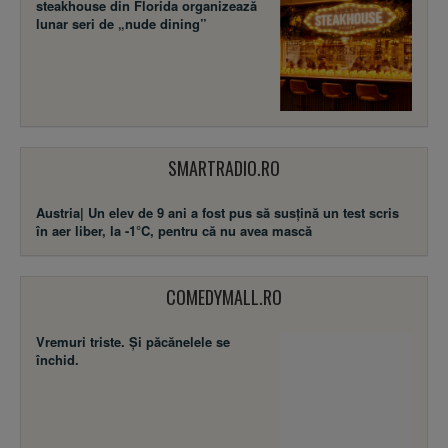
steakhouse din Florida organizează
lunar seri de „nude dining”
SMARTRADIO.RO
Austria| Un elev de 9 ani a fost pus să susţină un test scris
în aer liber, la -1°C, pentru că nu avea mască
COMEDYMALL.RO
Vremuri triste. Şi păcănelele se
închid.