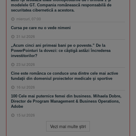
modelele GT. Compania românească responsabilă de
securitatea cibernetică a acestora.
miercuri, 07:00
Cursa pe care nu o vede nimeni
31 iul 2026
„Acum cinci ani primeai bani pe o poveste.” De la
PowerPointuri la dovezi: ce câştigă astăzi încrederea
investitorilor?
23 iul 2026
Cine este românca ce conduce una dintre cele mai active
fundaţii din domeniul proiectelor medicale şi sportive
16 iul 2026
100 Cele mai puternice femei din business. Mihaela Dobre,
Director de Program Management & Business Operations,
Adobe
15 iul 2026
Vezi mai multe ştiri