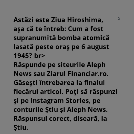
Astăzi este Ziua Hiroshima,
X
așa că te întreb: Cum a fost
supranumită bomba atomică
lasată peste oraș pe 6 august
1945? br>
Răspunde pe siteurile Aleph
News sau Ziarul Financiar.ro.
Găsești întrebarea la finalul
fiecărui articol. Poți să răspunzi
și pe Instagram Stories, pe
conturile Știu și Aleph News.
Răspunsul corect, diseară, la
Știu.