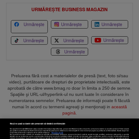
URMĂREȘTE BUSINESS MAGAZIN
Urmărește
Urmărește
Urmărește
Urmărește
Urmărește
Urmărește
Urmărește
Preluarea fără cost a materialelor de presă (text, foto si/sau
video), purtătoare de drepturi de proprietate intelectuală, este
aprobată de către www.bmag.ro doar în limita a 250 de semne.
Spaţiile şi URL-ul/hyperlink-ul nu sunt luate în considerare în
numerotarea semnelor. Preluarea de informaţii poate fi făcută
numai în acord cu termenii agreaţi şi menţionaţi in
această
pagină
.
Nouă ne pasă ca datele tale personale să rămână confidențiale
Noi și partenerii noștri
589
stocăm și/sau accesăm informații pe dispozitivul dvs., precum identificatorii cookie unici pentru prelucrarea datelor cu caracter personal. Puteți accepta
sau gestiona preferințele dvs. făcând clic mai jos, respectiv vă puteți opune utilizării unui interes legitim în orice moment pe pagina cu politica de confidențialitate. Aceste alegeri vor
fi raportate partenerilor noștri și nu vă vor afecta navigarea.
Mai multe detalii
Noi si partenerii nostri (retelele de socializare si agentiile de publicitate partenere, precum si furnizorii nostri de servicii de date analitice) prelucram date pentru a permite
Termeni și condiții
Confidențialitate
Cookies
Contact
website-ului sa functioneze, pentru a personaliza continutul si anunturile publicitare afisate in functie de interesele si/sau profilul dvs., pentru a va oferi functionalitati aferente
retelelor de socializare si pentru a analiza traficul pe website. Beneficiati de drepturile prevazute de art. 15-22 din GDPR in legatura cu prelucrarea datelor cu caracter personal.