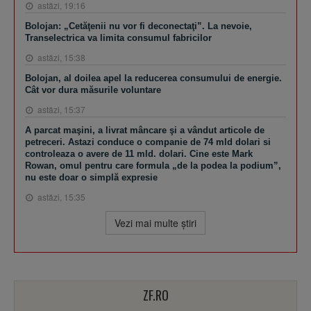
astăzi, 19:16
Bolojan: „Cetăţenii nu vor fi deconectaţi”. La nevoie,
Transelectrica va limita consumul fabricilor
astăzi, 15:38
Bolojan, al doilea apel la reducerea consumului de energie.
Cât vor dura măsurile voluntare
astăzi, 15:37
A parcat maşini, a livrat mâncare şi a vândut articole de
petreceri. Astazi conduce o companie de 74 mld dolari si
controleaza o avere de 11 mld. dolari. Cine este Mark
Rowan, omul pentru care formula „de la podea la podium”,
nu este doar o simplă expresie
astăzi, 15:35
Vezi mai multe ştiri
ZF.RO