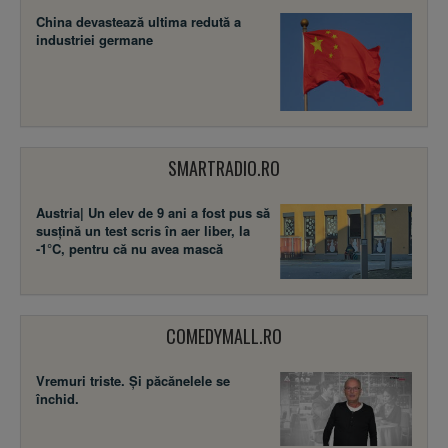
China devastează ultima redută a
industriei germane
SMARTRADIO.RO
Austria| Un elev de 9 ani a fost pus să
susţină un test scris în aer liber, la
-1°C, pentru că nu avea mască
COMEDYMALL.RO
Vremuri triste. Şi păcănelele se
închid.