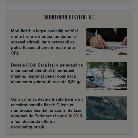
MONITORULJUSTITIEI.RO
Modificări la legea societăţilor: Mai
multe firme vor putea funcţiona la
aceeaşi adresă, iar o persoană va
putea fi asociat unic în mai multe
SRL
Decizie ÎCCJ: Dacă laşi o persoană ce
a consumat alcool să îţi conducă
maşina, răspunzi penal doar dacă
alcoolemia şoferului trece de 0,80 g/l
Cum urma să devină Insula Belina un
adevărat paradis fiscal: O lege cu
numeroase facilităţi şi scutiri de taxe,
adoptată de Parlament în aprilie 2019,
a fost declarată ulterior
neconstituţională