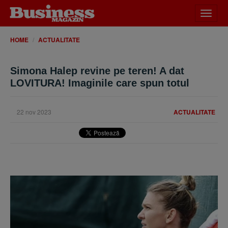
Desch
meniu
HOME
ACTUALITATE
Simona Halep revine pe teren! A dat
LOVITURA! Imaginile care spun totul
22 nov 2023
ACTUALITATE