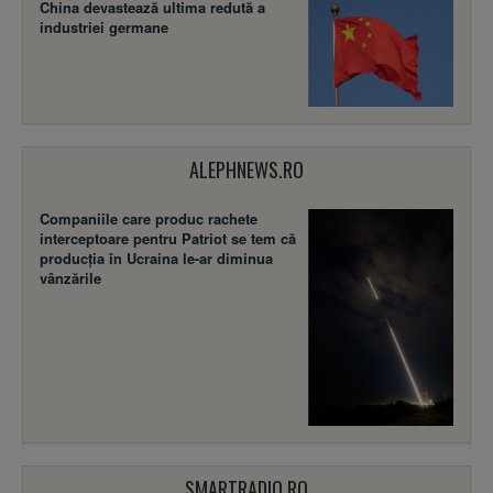
China devastează ultima redută a
industriei germane
ALEPHNEWS.RO
Companiile care produc rachete
interceptoare pentru Patriot se tem că
producția în Ucraina le-ar diminua
vânzările
SMARTRADIO.RO