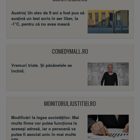
Austria| Un elev de 9 ani a fost pus să
susţină un test scris în aer liber, la
-1°C, pentru că nu avea mască
COMEDYMALL.RO
Vremuri triste. Şi păcănelele se
închid.
MONITORULJUSTITIEI.RO
Modificări la legea societăţilor: Mai
multe firme vor putea funcţiona la
aceeaşi adresă, iar o persoană va
putea fi asociat unic în mai multe
SRL