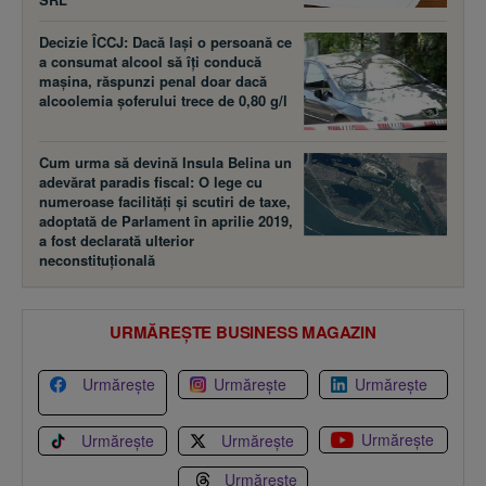
Decizie ÎCCJ: Dacă laşi o persoană ce
a consumat alcool să îţi conducă
maşina, răspunzi penal doar dacă
alcoolemia şoferului trece de 0,80 g/l
Cum urma să devină Insula Belina un
adevărat paradis fiscal: O lege cu
numeroase facilităţi şi scutiri de taxe,
adoptată de Parlament în aprilie 2019,
a fost declarată ulterior
neconstituţională
URMĂREȘTE BUSINESS MAGAZIN
Urmărește
Urmărește
Urmărește
Urmărește
Urmărește
Urmărește
Urmărește