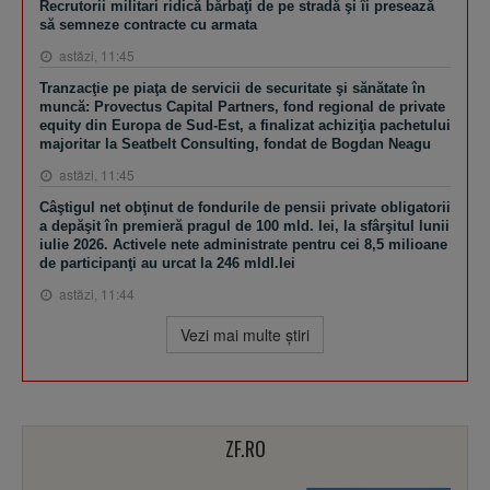
Recrutorii militari ridică bărbaţi de pe stradă şi îi presează
să semneze contracte cu armata
astăzi, 11:45
Tranzacţie pe piaţa de servicii de securitate şi sănătate în
muncă: Provectus Capital Partners, fond regional de private
equity din Europa de Sud-Est, a finalizat achiziţia pachetului
majoritar la Seatbelt Consulting, fondat de Bogdan Neagu
astăzi, 11:45
Câştigul net obţinut de fondurile de pensii private obligatorii
a depăşit în premieră pragul de 100 mld. lei, la sfârşitul lunii
iulie 2026. Activele nete administrate pentru cei 8,5 milioane
de participanţi au urcat la 246 mldl.lei
astăzi, 11:44
Vezi mai multe ştiri
ZF.RO