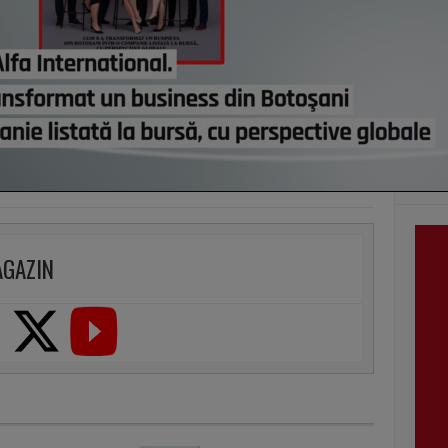
vezi c
VI
AGAZIN