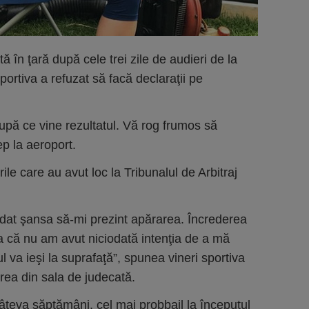
în ţară după cele trei zile de audieri de la
Sportiva a refuzat să facă declaraţii pe
pă ce vine rezultatul. Vă rog frumos să
p la aeroport.
ile care au avut loc la Tribunalul de Arbitraj
dat şansa să-mi prezint apărarea. Încrederea
 că nu am avut niciodată intenţia de a mă
va ieşi la suprafaţă”, spunea vineri sportiva
rea din sala de judecată.
âteva săptămâni, cel mai probbail la începutul