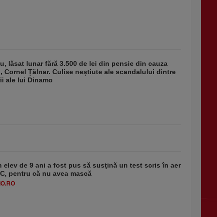
u, lăsat lunar fără 3.500 de lei din pensie din cauza
u, Cornel Țălnar. Culise neștiute ale scandalului dintre
ii ale lui Dinamo
 elev de 9 ani a fost pus să susţină un test scris în aer
-1°C, pentru că nu avea mască
O.RO