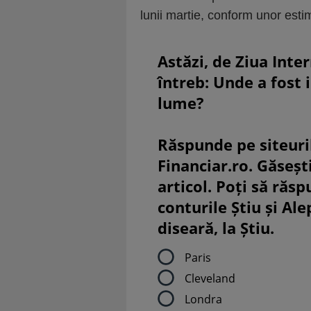
lunii martie, conform unor estim
Astăzi, de Ziua Inte
întreb: Unde a fost 
lume?
Răspunde pe siteuri
Financiar.ro. Găsești
articol. Poți să răsp
conturile Știu și Al
diseară, la Știu.
Paris
Cleveland
Londra