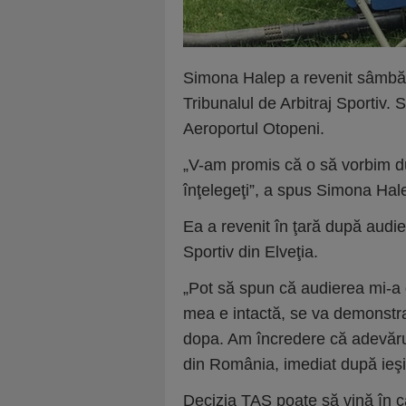
Simona Halep a revenit sâmbătă 
Tribunalul de Arbitraj Sportiv. 
Aeroportul Otopeni.
„V-am promis că o să vorbim du
înţelegeţi”, a spus Simona Hale
Ea a revenit în ţară după audier
Sportiv din Elveţia.
„Pot să spun că audierea mi-a 
mea e intactă, se va demonstra
dopa. Am încredere că adevărul 
din România, imediat după ieşi
Decizia TAS poate să vină în c