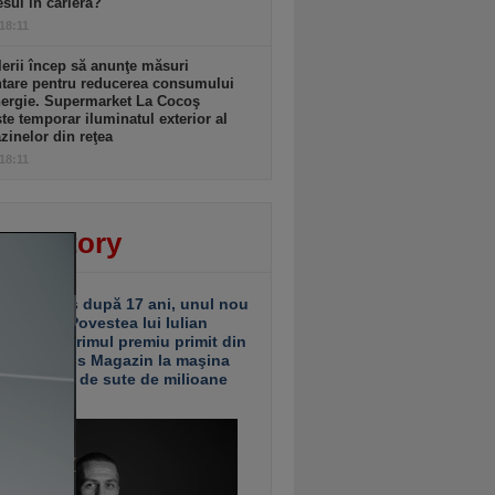
sul în carieră?
 18:11
lerii încep să anunţe măsuri
ntare pentru reducerea consumului
nergie. Supermarket La Cocoş
te temporar iluminatul exterior al
inelor din reţea
 18:11
ver story
ariu închis după 17 ani, unul nou
 deschis. Povestea lui Iulian
ciu de la primul premiu primit din
ea Business Magazin la maşina
e investiţii de sute de milioane
uro