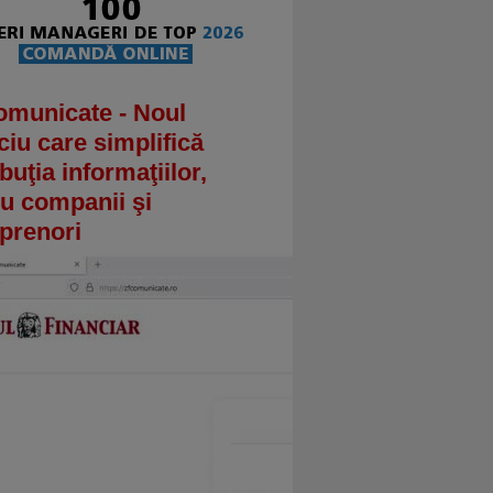
omunicate - Noul
ciu care simplifică
ibuţia informaţiilor,
u companii şi
prenori