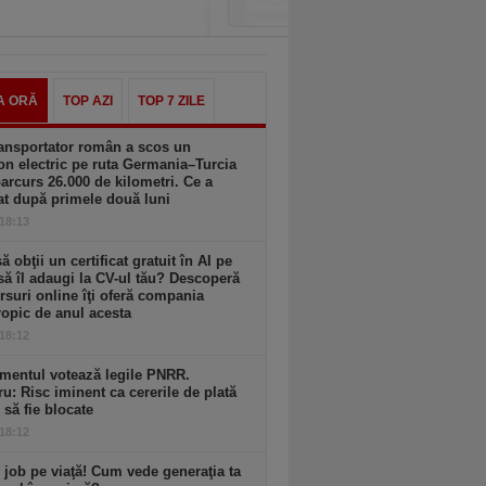
A ORĂ
TOP AZI
TOP 7 ZILE
ansportator român a scos un
n electric pe ruta Germania–Turcia
parcurs 26.000 de kilometri. Ce a
at după primele două luni
 18:13
să obţii un certificat gratuit în AI pe
să îl adaugi la CV-ul tău? Descoperă
rsuri online îţi oferă compania
opic de anul acesta
 18:12
mentul votează legile PNRR.
ru: Risc iminent ca cererile de plată
6 să fie blocate
 18:12
 job pe viaţă! Cum vede generaţia ta