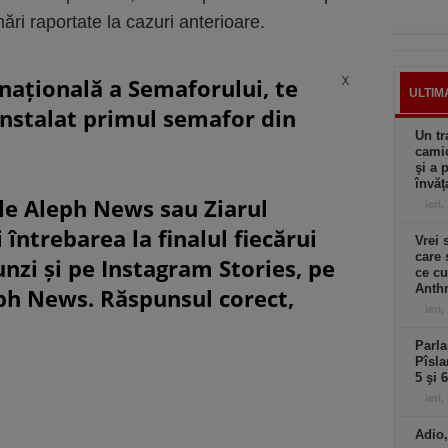
ări raportate la cazuri anterioare.
X
rnațională a Semaforului, te
ULTIM
instalat primul semafor din
Un tr
camio
şi a 
învăţ
le Aleph News sau Ziarul
ieri,
 întrebarea la finalul fiecărui
Vrei 
care 
unzi și pe Instagram Stories, pe
ce cu
Anthr
eph News. Răspunsul corect,
ieri,
Parla
Pîsla
5 şi 
ieri,
Adio,