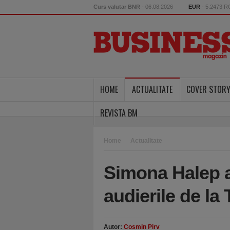
Curs valutar BNR
- 06.08.2026
EUR
- 5.2473 
HOME
ACTUALITATE
COVER STOR
REVISTA BM
Home
Actualitate
Simona Halep a
audierile de la
Autor:
Cosmin Pirv