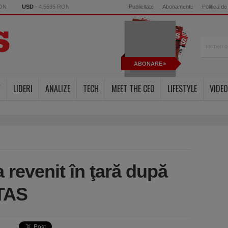
RON
USD
- 4.5595 RON
Publicitate
Abonamente
Politica de
ABONARE
Y
LIDERI
ANALIZE
TECH
MEET THE CEO
LIFESTYLE
VIDEO
 revenit în ţară după
 TAS