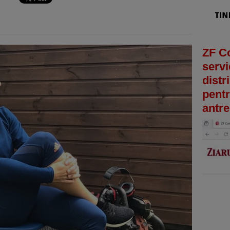
ZF C
servi
distr
pentr
antre