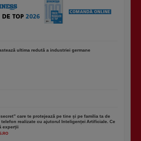
stează ultima redută a industriei germane
secret” care te protejează pe tine și pe familia ta de
 telefon realizate cu ajutorul Inteligenței Artificiale. Ce
 experții
S.RO