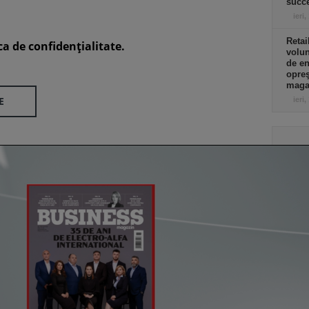
succe
ieri,
Retai
ca de confidenţialitate.
volu
de e
opreş
magaz
E
ieri,
Co
Un p
abia
Stan
part
lui d
de e