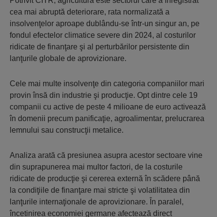
Potrivit CITR, agricultura este sectorul care a înregistrat
cea mai abruptă deteriorare, rata normalizată a
insolvenţelor aproape dublându-se într-un singur an, pe
fondul efectelor climatice severe din 2024, al costurilor
ridicate de finanţare şi al perturbărilor persistente din
lanţurile globale de aprovizionare.
Cele mai multe insolvenţe din categoria companiilor mari
provin însă din industrie şi producţie. Opt dintre cele 19
companii cu active de peste 4 milioane de euro activează
în domenii precum panificaţie, agroalimentar, prelucrarea
lemnului sau construcţii metalice.
Analiza arată că presiunea asupra acestor sectoare vine
din suprapunerea mai multor factori, de la costurile
ridicate de producţie şi cererea externă în scădere până
la condiţiile de finanţare mai stricte şi volatilitatea din
lanţurile internaţionale de aprovizionare. În paralel,
încetinirea economiei germane afectează direct