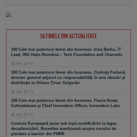
ULTIMELE DIN ACTUALITATE
100 Cele mai puternice femei din business. Irina Barbu, IT
Lead, ING Hubs România – Tech Foundation and Channels
ieri, 20:14
100 Cele mai puternice femei din business. Codruţa Furtună,
director general adjunct cu responsabilităţi în aria vânzări şi
distribuţie la Allianz-Ţiriac Asigurări
ieri, 20:13
100 Cele mai puternice femei din business. Flavia Husar,
Cofondatoare şi Chief Innovation Officer, Innovation Labs
ieri, 20:13
Comisia Europeană pune sub lupă modificările la legea
decarbonizării. Bruxelles avertizează asupra riscului de
pierdere a banilor din PNRR