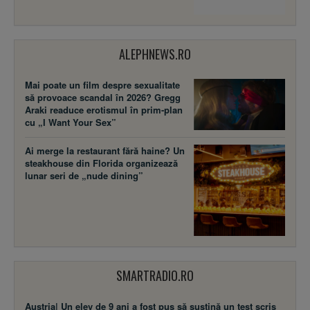
ALEPHNEWS.RO
Mai poate un film despre sexualitate
să provoace scandal în 2026? Gregg
Araki readuce erotismul în prim-plan
cu „I Want Your Sex”
Ai merge la restaurant fără haine? Un
steakhouse din Florida organizează
lunar seri de „nude dining”
SMARTRADIO.RO
Austria| Un elev de 9 ani a fost pus să susţină un test scris