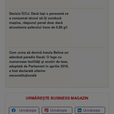
Decizie ÎCCJ: Dacă laşi o persoană ce
a consumat alcool să îţi conducă
maşina, răspunzi penal doar dacă
alcoolemia şoferului trece de 0,80 g/l
Cum urma să devină Insula Belina un
adevărat paradis fiscal: O lege cu
numeroase facilităţi şi scutiri de taxe,
adoptată de Parlament în aprilie 2019,
a fost declarată ulterior
neconstituţională
URMĂREȘTE BUSINESS MAGAZIN
Urmărește
Urmărește
Urmărește