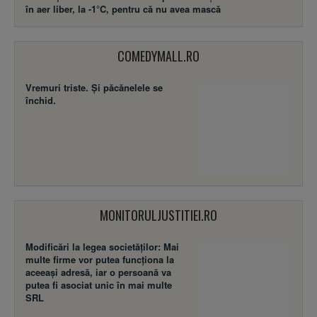
în aer liber, la -1°C, pentru că nu avea mască
COMEDYMALL.RO
Vremuri triste. Şi păcănelele se
închid.
MONITORULJUSTITIEI.RO
Modificări la legea societăţilor: Mai
multe firme vor putea funcţiona la
aceeaşi adresă, iar o persoană va
putea fi asociat unic în mai multe
SRL