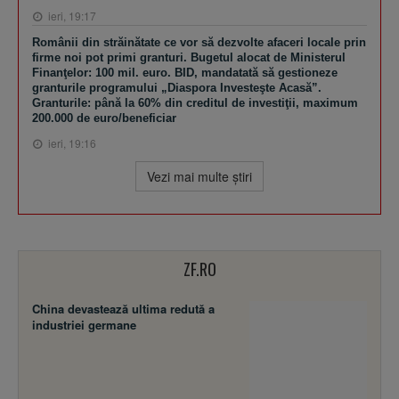
ieri, 19:17
Românii din străinătate ce vor să dezvolte afaceri locale prin
firme noi pot primi granturi. Bugetul alocat de Ministerul
Finanţelor: 100 mil. euro. BID, mandatată să gestioneze
granturile programului „Diaspora Investeşte Acasă”.
Granturile: până la 60% din creditul de investiţii, maximum
200.000 de euro/beneficiar
ieri, 19:16
Vezi mai multe ştiri
ZF.RO
China devastează ultima redută a
industriei germane