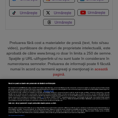
Urmărește
Urmărește
Urmărește
Urmărește
Preluarea fără cost a materialelor de presă (text, foto si/sau
video), purtătoare de drepturi de proprietate intelectuală, este
aprobată de către www.bmag.ro doar în limita a 250 de semne.
Spaţiile şi URL-ul/hyperlink-ul nu sunt luate în considerare în
numerotarea semnelor. Preluarea de informaţii poate fi făcută
numai în acord cu termenii agreaţi şi menţionaţi in
această
pagină
.
Nouă ne pasă ca datele tale personale să rămână confidențiale
Noi și partenerii noștri
589
stocăm și/sau accesăm informații pe dispozitivul dvs., precum identificatorii cookie unici pentru prelucrarea datelor cu caracter personal. Puteți accepta
sau gestiona preferințele dvs. făcând clic mai jos, respectiv vă puteți opune utilizării unui interes legitim în orice moment pe pagina cu politica de confidențialitate. Aceste alegeri vor
fi raportate partenerilor noștri și nu vă vor afecta navigarea.
Mai multe detalii
Noi si partenerii nostri (retelele de socializare si agentiile de publicitate partenere, precum si furnizorii nostri de servicii de date analitice) prelucram date pentru a permite
Termeni și condiții
Confidențialitate
Cookies
Contact
website-ului sa functioneze, pentru a personaliza continutul si anunturile publicitare afisate in functie de interesele si/sau profilul dvs., pentru a va oferi functionalitati aferente
retelelor de socializare si pentru a analiza traficul pe website. Beneficiati de drepturile prevazute de art. 15-22 din GDPR in legatura cu prelucrarea datelor cu caracter personal.
Aceste drepturi pot fi exercitate prin modalitatea indicata
aici
. Prin click pe “ACCEPT TOATE”, acceptati folosirea tuturor Tehnologiilor de tip Cookie, care implica inclusiv acceptul
dvs. cu privire la stocarea/accesarea informatiilor de catre Vendor-ii cu care colaboram. Prin click pe “VREAU SA MODIFIC SETARILE INDIVIDUAL” puteti schimba preferintele in
mod individual, mai putin cele legate de cookie strict necesare pentru functionarea website-ului.
Atât noi, cât și partenerii noștri prelucrăm datele pentru a oferi:
Copyright © 2025 BUSINESSMEX S.A.
Stocarea și/sau accesarea informațiilor de pe un dispozitiv. Măsurarea performanței reclamelor. Utilizarea profilurilor pentru selectarea conținutului personalizat. Dezvoltarea și
îmbunătățirea serviciilor. Crearea profilurilor de conținut personalizat. Utilizarea profilurilor pentru selectarea publicității personalizate. Crearea profilurilor pentru publicitate
personalizată. Măsurarea performanței conținutului. Înțelegerea publicului prin statistici sau combinații de date din surse diferite. Utilizarea datelor limitate pentru a selecta
Setări cookies
conținutul. Utilizarea de date limitate pentru a selecta publicitatea. Date precise de geolocație și identificarea prin scanarea dispozitivului.
Listă parteneri (furnizori)