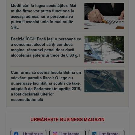
Modificări la legea societăţilor: Mai
multe firme vor putea funcţiona la
aceeaşi adresă, iar o persoană va
putea fi asociat unic în mai multe
SRL
Decizie ÎCCJ: Dacă laşi o persoană ce
a consumat alcool să îţi conducă
maşina, răspunzi penal doar dacă
alcoolemia şoferului trece de 0,80 g/l
Cum urma să devină Insula Belina un
adevărat paradis fiscal: O lege cu
numeroase facilităţi şi scutiri de taxe,
adoptată de Parlament în aprilie 2019,
a fost declarată ulterior
neconstituţională
URMĂREȘTE BUSINESS MAGAZIN
Urmărește
Urmărește
Urmărește