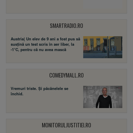
SMARTRADIO.RO
Austria| Un elev de 9 ani a fost pus să
susţină un test scris în aer liber, la
-1°C, pentru că nu avea mască
COMEDYMALL.RO
Vremuri triste. Şi păcănelele se
închid.
MONITORULJUSTITIEI.RO