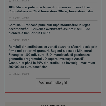
astăzi, 20:13
100 Cele mai puternice femei din business. Flavia Husar,
Cofondatoare şi Chief Innovation Officer, Innovation Labs
astăzi, 20:13
Comisia Europeană pune sub lupă modificările la legea
decarbonizării. Bruxelles avertizează asupra riscului de
pierdere a banilor din PNRR
astăzi, 19:17
Românii din străinătate ce vor să dezvolte afaceri locale prin
firme noi pot primi granturi. Bugetul alocat de Ministerul
Finanţelor: 100 mil. euro. BID, mandatată să gestioneze
granturile programului „Diaspora Investeşte Acasă”.
Granturile: până la 60% din creditul de investiţii, maximum
200.000 de euro/beneficiar
astăzi, 19:16
Vezi mai multe ştiri