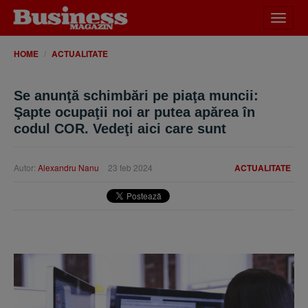
Desch
meniu
HOME
ACTUALITATE
Se anunţă schimbări pe piaţa muncii:
Şapte ocupaţii noi ar putea apărea în
codul COR. Vedeţi aici care sunt
Autor:
Alexandru Nanu
23 feb 2024
ACTUALITATE