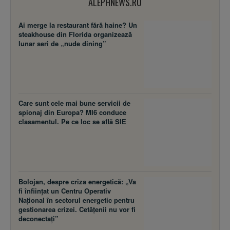
ALEPHNEWS.RO
Ai merge la restaurant fără haine? Un
steakhouse din Florida organizează
lunar seri de „nude dining”
Care sunt cele mai bune servicii de
spionaj din Europa? MI6 conduce
clasamentul. Pe ce loc se află SIE
Bolojan, despre criza energetică: „Va
fi înființat un Centru Operativ
Național în sectorul energetic pentru
gestionarea crizei. Cetățenii nu vor fi
deconectați”