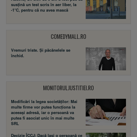
COMEDYMALL.RO
Vremuri triste. Şi păcănelele se
închid.
MONITORULJUSTITIEI.RO
Modificări la legea societăţilor: Mai
multe firme vor putea funcţiona la
aceeaşi adresă, iar o persoană va
putea fi asociat unic în mai multe
SRL
Decizie ÎCCJ: Dacă laşi o persoană ce
a consumat alcool să îţi conducă
maşina, răspunzi penal doar dacă
alcoolemia şoferului trece de 0,80 g/l