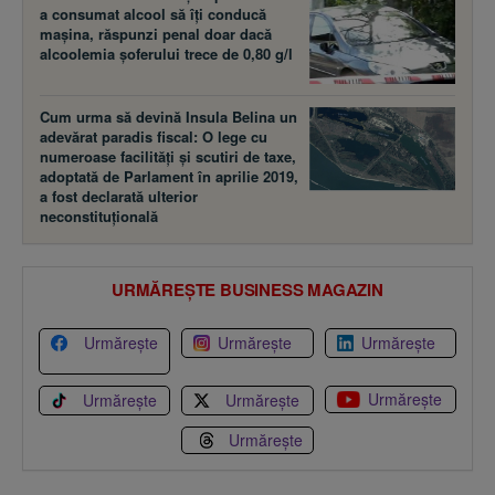
Cum urma să devină Insula Belina un
adevărat paradis fiscal: O lege cu
numeroase facilităţi şi scutiri de taxe,
adoptată de Parlament în aprilie 2019,
a fost declarată ulterior
neconstituţională
URMĂREȘTE BUSINESS MAGAZIN
Urmărește
Urmărește
Urmărește
Urmărește
Urmărește
Urmărește
Urmărește
Preluarea fără cost a materialelor de presă (text, foto si/sau
video), purtătoare de drepturi de proprietate intelectuală, este