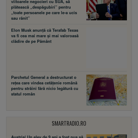
viitoarele negocieri cu SUA, să
plătească „despăgubiri” pentru
„toate persoanele pe care le-a ucis
sau rănit”
Elon Musk anunță că Terafab Texas
va fi cea mai mare și mai valoroasă
clădire de pe Pământ
Parchetul General a destructurat o
rețea care vindea cetățenie română
pentru străini fără nicio legătură cu
statul român
SMARTRADIO.RO
Austria| Un elev de 9 ani a fost pus să
susţină un test scris în aer liber, la
-1°C, pentru că nu avea mască