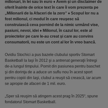
milionari, în lei sau în euro
♦
Avem şi un disclaimer de
oferit înainte de orice text în care îi vom prezenta pe
„Milionarii de la Afaceri de la zero“
♦
Scopul lor nu a
fost milionul, ci modul în care reuşesc să
construiască ceva pornind de la nimic urmând vise,
pasiuni, nevoi, idei ♦ Milionul, în cazul lor, este al
proiectelor pe care le-au creat şi care au convins
consumatorii, nu este un cont al lor în vreo bancă.
Ovidiu Stochici a pus bazele clubului sportiv Stomart
Basketball la Iaşi în 2012 şi a antrenat generaţii întregi
de-a lungul timpului. Pornit din pasiunea pentru baschet
şi din dorinţa de a aduce un suflu nou în acest sport
pentru copiii din Iaşi, clubul a reuşit să crească, iar acum
se apropie de afaceri de 1 mil. euro.
„Sper să reuşim să atingem acest prag în 2025“, spune
fondatorul Stomart Basketball.