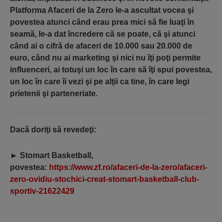
Platforma Afaceri de la Zero le-a ascultat vocea şi
povestea atunci când erau prea mici să fie luaţi în
seamă, le-a dat încredere că se poate, că şi atunci
când ai o cifră de afaceri de 10.000 sau 20.000 de
euro, când nu ai marketing şi nici nu îţi poţi permite
influenceri, ai totuşi un loc în care să îţi spui povestea,
un loc în care îi vezi şi pe alţii ca tine, în care legi
prietenii şi parteneriate.
Dacă doriţi să revedeţi:
►
Stomart Basketball,
povestea:
https://www.zf.ro/afaceri-de-la-zero/afaceri-
zero-ovidiu-stochici-creat-stomart-basketball-club-
sportiv-21622429