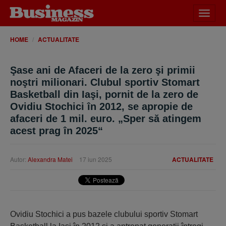
Desch
meniu
HOME
ACTUALITATE
Şase ani de Afaceri de la zero şi primii
noştri milionari. Clubul sportiv Stomart
Basketball din Iaşi, pornit de la zero de
Ovidiu Stochici în 2012, se apropie de
afaceri de 1 mil. euro. „Sper să atingem
acest prag în 2025“
Autor:
Alexandra Matei
17 iun 2025
ACTUALITATE
Ovidiu Stochici a pus bazele clubului sportiv Stomart