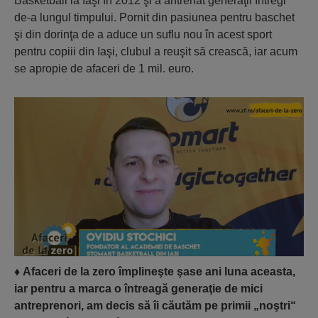
Basketball la Iaşi în 2012 şi a antrenat generaţii întregi
de-a lungul timpului. Pornit din pasiunea pentru baschet
şi din dorinţa de a aduce un suflu nou în acest sport
pentru copiii din Iaşi, clubul a reuşit să crească, iar acum
se apropie de afaceri de 1 mil. euro.
♦
Afaceri de la zero împlineşte şase ani luna aceasta,
iar pentru a marca o întreagă generaţie de mici
antreprenori, am decis să îi căutăm pe primii „noştri“