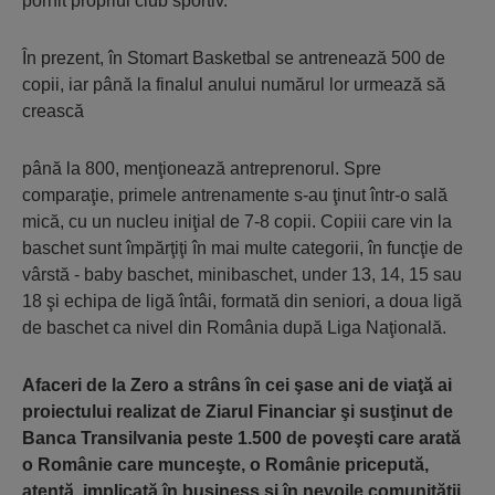
pornit propriul club sportiv.
În prezent, în Stomart Basketbal se antrenează 500 de
copii, iar până la finalul anului numărul lor urmează să
crească
până la 800, menţionează antreprenorul. Spre
comparaţie, primele antrenamente s-au ţinut într-o sală
mică, cu un nucleu iniţial de 7-8 copii. Copiii care vin la
baschet sunt împărţiţi în mai multe categorii, în funcţie de
vârstă - baby baschet, minibaschet, under 13, 14, 15 sau
18 şi echipa de ligă întâi, formată din seniori, a doua ligă
de baschet ca nivel din România după Liga Naţională.
Afaceri de la Zero a strâns în cei şase ani de viaţă ai
proiectului realizat de Ziarul Financiar şi susţinut de
Banca Transilvania peste 1.500 de poveşti care arată
o Românie care munceşte, o Românie pricepută,
atentă, implicată în business şi în nevoile comunităţii.