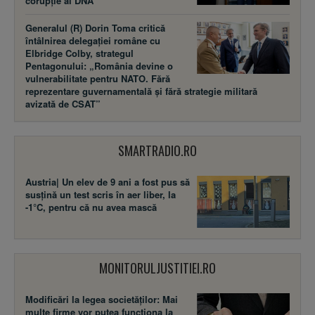
corupție al DNA
Generalul (R) Dorin Toma critică
întâlnirea delegației române cu
Elbridge Colby, strategul
Pentagonului: „România devine o
vulnerabilitate pentru NATO. Fără
reprezentare guvernamentală și fără strategie militară
avizată de CSAT”
SMARTRADIO.RO
Austria| Un elev de 9 ani a fost pus să
susţină un test scris în aer liber, la
-1°C, pentru că nu avea mască
MONITORULJUSTITIEI.RO
Modificări la legea societăţilor: Mai
multe firme vor putea funcţiona la