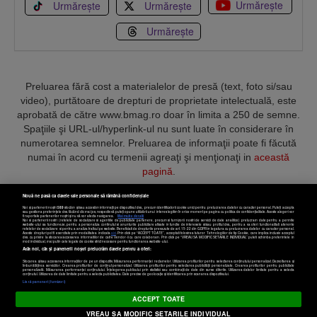
Urmărește
Urmărește
Urmărește
Urmărește
Preluarea fără cost a materialelor de presă (text, foto si/sau
video), purtătoare de drepturi de proprietate intelectuală, este
aprobată de către www.bmag.ro doar în limita a 250 de semne.
Spaţiile şi URL-ul/hyperlink-ul nu sunt luate în considerare în
numerotarea semnelor. Preluarea de informaţii poate fi făcută
numai în acord cu termenii agreaţi şi menţionaţi in
această
pagină
.
Nouă ne pasă ca datele tale personale să rămână confidențiale
Noi și partenerii noștri
589
stocăm și/sau accesăm informații pe dispozitivul dvs., precum identificatorii cookie unici pentru prelucrarea datelor cu caracter personal. Puteți accepta
sau gestiona preferințele dvs. făcând clic mai jos, respectiv vă puteți opune utilizării unui interes legitim în orice moment pe pagina cu politica de confidențialitate. Aceste alegeri vor
fi raportate partenerilor noștri și nu vă vor afecta navigarea.
Mai multe detalii
Noi si partenerii nostri (retelele de socializare si agentiile de publicitate partenere, precum si furnizorii nostri de servicii de date analitice) prelucram date pentru a permite
Termeni și condiții
Confidențialitate
Cookies
Contact
website-ului sa functioneze, pentru a personaliza continutul si anunturile publicitare afisate in functie de interesele si/sau profilul dvs., pentru a va oferi functionalitati aferente
retelelor de socializare si pentru a analiza traficul pe website. Beneficiati de drepturile prevazute de art. 15-22 din GDPR in legatura cu prelucrarea datelor cu caracter personal.
Aceste drepturi pot fi exercitate prin modalitatea indicata
aici
. Prin click pe “ACCEPT TOATE”, acceptati folosirea tuturor Tehnologiilor de tip Cookie, care implica inclusiv acceptul
dvs. cu privire la stocarea/accesarea informatiilor de catre Vendor-ii cu care colaboram. Prin click pe “VREAU SA MODIFIC SETARILE INDIVIDUAL” puteti schimba preferintele in
mod individual, mai putin cele legate de cookie strict necesare pentru functionarea website-ului.
Atât noi, cât și partenerii noștri prelucrăm datele pentru a oferi:
Copyright © 2025 BUSINESSMEX S.A.
Stocarea și/sau accesarea informațiilor de pe un dispozitiv. Măsurarea performanței reclamelor. Utilizarea profilurilor pentru selectarea conținutului personalizat. Dezvoltarea și
îmbunătățirea serviciilor. Crearea profilurilor de conținut personalizat. Utilizarea profilurilor pentru selectarea publicității personalizate. Crearea profilurilor pentru publicitate
personalizată. Măsurarea performanței conținutului. Înțelegerea publicului prin statistici sau combinații de date din surse diferite. Utilizarea datelor limitate pentru a selecta
Setări cookies
conținutul. Utilizarea de date limitate pentru a selecta publicitatea. Date precise de geolocație și identificarea prin scanarea dispozitivului.
Listă parteneri (furnizori)
ACCEPT TOATE
VREAU SA MODIFIC SETARILE INDIVIDUAL