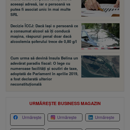
aceeaşi adresă, iar o persoană va
putea fi asociat unic în mai multe
SRL
Decizie ÎCCJ: Dacă laşi o persoană ce
a consumat alcool să îţi conducă
maşina, răspunzi penal doar dacă
alcoolemia şoferului trece de 0,80 g/l
Cum urma să devină Insula Belina un
adevărat paradis fiscal: O lege cu
numeroase facilităţi şi scutiri de taxe,
adoptată de Parlament în aprilie 2019,
a fost declarată ulterior
neconstituţională
URMĂREȘTE BUSINESS MAGAZIN
Urmărește
Urmărește
Urmărește