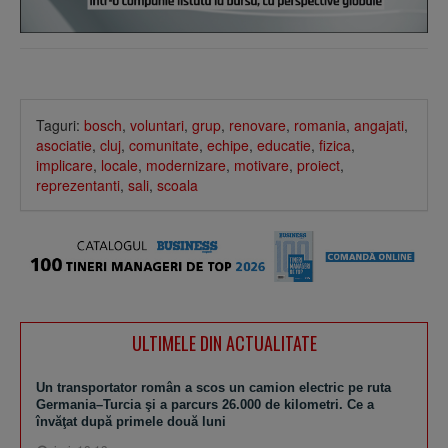
Taguri:
bosch
,
voluntari
,
grup
,
renovare
,
romania
,
angajati
,
asociatie
,
cluj
,
comunitate
,
echipe
,
educatie
,
fizica
,
implicare
,
locale
,
modernizare
,
motivare
,
proiect
,
reprezentanti
,
sali
,
scoala
ULTIMELE DIN ACTUALITATE
Un transportator român a scos un camion electric pe ruta
Germania–Turcia şi a parcurs 26.000 de kilometri. Ce a
învăţat după primele două luni