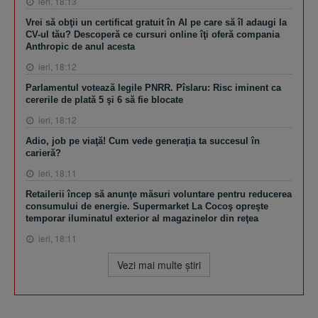
ieri, 18:13
Vrei să obţii un certificat gratuit în AI pe care să îl adaugi la
CV-ul tău? Descoperă ce cursuri online îţi oferă compania
Anthropic de anul acesta
ieri, 18:12
Parlamentul votează legile PNRR. Pîslaru: Risc iminent ca
cererile de plată 5 şi 6 să fie blocate
ieri, 18:12
Adio, job pe viaţă! Cum vede generaţia ta succesul în
carieră?
ieri, 18:11
Retailerii încep să anunţe măsuri voluntare pentru reducerea
consumului de energie. Supermarket La Cocoş opreşte
temporar iluminatul exterior al magazinelor din reţea
ieri, 18:11
Vezi mai multe ştiri