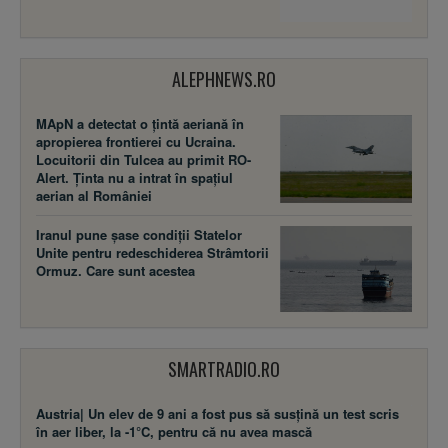
ALEPHNEWS.RO
MApN a detectat o țintă aeriană în
apropierea frontierei cu Ucraina.
Locuitorii din Tulcea au primit RO-
Alert. Ținta nu a intrat în spațiul
aerian al României
Iranul pune șase condiții Statelor
Unite pentru redeschiderea Strâmtorii
Ormuz. Care sunt acestea
SMARTRADIO.RO
Austria| Un elev de 9 ani a fost pus să susţină un test scris
în aer liber, la -1°C, pentru că nu avea mască