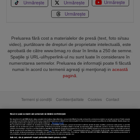
Urmărește
Urmărește
Urmărește
Urmărește
Preluarea fără cost a materialelor de presă (text, foto si/sau
video), purtătoare de drepturi de proprietate intelectuală, este
aprobată de către www.bmag.ro doar în limita a 250 de semne.
Spaţiile şi URL-ul/hyperlink-ul nu sunt luate în considerare în
numerotarea semnelor. Preluarea de informaţii poate fi făcută
numai în acord cu termenii agreaţi şi menţionaţi in
această
pagină
.
Termeni și condiții
Confidențialitate
Cookies
Contact
Copyright © 2025 BUSINESSMEX S.A.
Nouă ne pasă ca datele tale personale să rămână confidențiale
Noi și partenerii noștri
589
stocăm și/sau accesăm informații pe dispozitivul dvs., precum identificatorii cookie unici pentru prelucrarea datelor cu caracter personal. Puteți accepta
sau gestiona preferințele dvs. făcând clic mai jos, respectiv vă puteți opune utilizării unui interes legitim în orice moment pe pagina cu politica de confidențialitate. Aceste alegeri vor
fi raportate partenerilor noștri și nu vă vor afecta navigarea.
Mai multe detalii
Noi si partenerii nostri (retelele de socializare si agentiile de publicitate partenere, precum si furnizorii nostri de servicii de date analitice) prelucram date pentru a permite
website-ului sa functioneze, pentru a personaliza continutul si anunturile publicitare afisate in functie de interesele si/sau profilul dvs., pentru a va oferi functionalitati aferente
retelelor de socializare si pentru a analiza traficul pe website. Beneficiati de drepturile prevazute de art. 15-22 din GDPR in legatura cu prelucrarea datelor cu caracter personal.
Aceste drepturi pot fi exercitate prin modalitatea indicata
aici
. Prin click pe “ACCEPT TOATE”, acceptati folosirea tuturor Tehnologiilor de tip Cookie, care implica inclusiv acceptul
dvs. cu privire la stocarea/accesarea informatiilor de catre Vendor-ii cu care colaboram. Prin click pe “VREAU SA MODIFIC SETARILE INDIVIDUAL” puteti schimba preferintele in
mod individual, mai putin cele legate de cookie strict necesare pentru functionarea website-ului.
Atât noi, cât și partenerii noștri prelucrăm datele pentru a oferi: