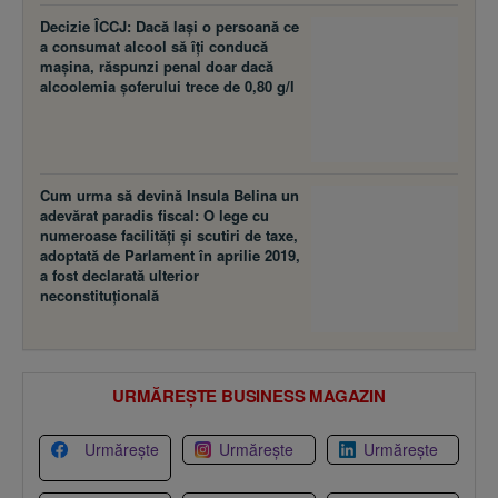
Decizie ÎCCJ: Dacă laşi o persoană ce
a consumat alcool să îţi conducă
maşina, răspunzi penal doar dacă
alcoolemia şoferului trece de 0,80 g/l
Cum urma să devină Insula Belina un
adevărat paradis fiscal: O lege cu
numeroase facilităţi şi scutiri de taxe,
adoptată de Parlament în aprilie 2019,
a fost declarată ulterior
neconstituţională
URMĂREȘTE BUSINESS MAGAZIN
Urmărește
Urmărește
Urmărește