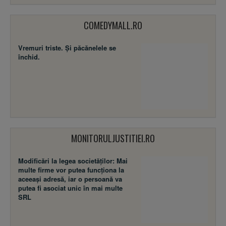
COMEDYMALL.RO
Vremuri triste. Şi păcănelele se
închid.
MONITORULJUSTITIEI.RO
Modificări la legea societăţilor: Mai
multe firme vor putea funcţiona la
aceeaşi adresă, iar o persoană va
putea fi asociat unic în mai multe
SRL