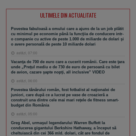
ULTIMELE DIN ACTUALITATE
Povestea fabuloasă a omului care a ajuns de la un job plătit
cu minimul pe economie până la funcţiia de conducere intr-
o companie cu active de peste 1.000 de miliarde de dolari şi
o avere personală de peste 10 miliarde dolari
astăzi, 07:00
Vacanţa de 700 de euro care a cucerit românii. Care este ţara
unde „Preţul mediu e de 730 de euro de persoană cu bilet
de avion, cazare şapte nopţi, all inclusive” VIDEO
astăzi, 06:00
Povestea tânărului român, fost fotbalist al naţionalei de
juniori, care după ce a lucrat pe vase de croazieră a
construit una dintre cele mai mari reţele de fitness smart-
budget din România
astăzi, 05:00
Greg Abel, urmaşul legendarului Warren Buffett la
conducerea gigantului Berkshire Hathaway, a început să
cheltuiască din cei 366 mld. dolari, cât are fondul de