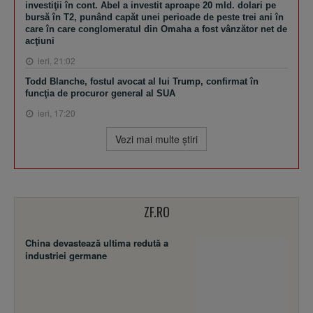
investiţii în cont. Abel a investit aproape 20 mld. dolari pe
bursă în T2, punând capăt unei perioade de peste trei ani în
care în care conglomeratul din Omaha a fost vânzător net de
acţiuni
ieri, 21:02
Todd Blanche, fostul avocat al lui Trump, confirmat în
funcţia de procuror general al SUA
ieri, 17:20
Vezi mai multe ştiri
ZF.RO
China devastează ultima redută a
industriei germane