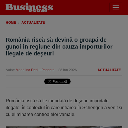
Desch
meniu
HOME
ACTUALITATE
România riscă să devină o groapă de
gunoi în regiune din cauza importurilor
ilegale de deşeuri
Autor:
Mădălina Dediu Panaete
28 ian 2026
ACTUALITATE
România riscă să fie inundată de deşeuri importate
ilegale, în contextul în care intrarea în Schengen a venit şi
cu eliminarea controalelor vamale.