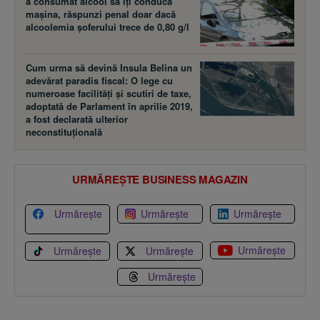
a consumat alcool să îţi conducă
maşina, răspunzi penal doar dacă
alcoolemia şoferului trece de 0,80 g/l
Cum urma să devină Insula Belina un
adevărat paradis fiscal: O lege cu
numeroase facilităţi şi scutiri de taxe,
adoptată de Parlament în aprilie 2019,
a fost declarată ulterior
neconstituţională
URMĂREȘTE BUSINESS MAGAZIN
Urmărește
Urmărește
Urmărește
Urmărește
Urmărește
Urmărește
Urmărește