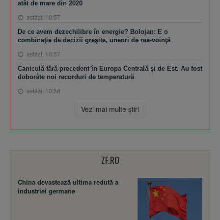
atât de mare din 2020
astăzi, 10:57
De ce avem dezechilibre în energie? Bolojan: E o
combinaţie de decizii greşite, uneori de rea-voinţă
astăzi, 10:57
Caniculă fără precedent în Europa Centrală şi de Est. Au fost
doborâte noi recorduri de temperatură
astăzi, 10:56
Vezi mai multe ştiri
ZF.RO
China devastează ultima redută a
industriei germane