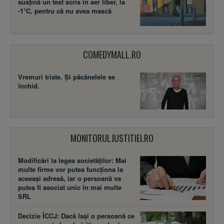
susţină un test scris în aer liber, la
-1°C, pentru că nu avea mască
COMEDYMALL.RO
Vremuri triste. Şi păcănelele se
închid.
MONITORULJUSTITIEI.RO
Modificări la legea societăţilor: Mai
multe firme vor putea funcţiona la
aceeaşi adresă, iar o persoană va
putea fi asociat unic în mai multe
SRL
Decizie ÎCCJ: Dacă laşi o persoană ce