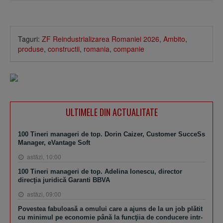
Taguri:
ZF Reindustrializarea Romaniei 2026
,
Ambito
,
produse
,
constructii
,
romania
,
companie
ULTIMELE DIN ACTUALITATE
100 Tineri manageri de top. Dorin Caizer, Customer SucceSs
Manager, eVantage Soft
astăzi, 10:00
100 Tineri manageri de top. Adelina Ionescu, director
direcţia juridică Garanti BBVA
astăzi, 09:00
Povestea fabuloasă a omului care a ajuns de la un job plătit
cu minimul pe economie până la funcţiia de conducere intr-