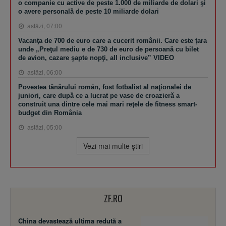
o companie cu active de peste 1.000 de miliarde de dolari şi
o avere personală de peste 10 miliarde dolari
astăzi, 07:00
Vacanţa de 700 de euro care a cucerit românii. Care este ţara
unde „Preţul mediu e de 730 de euro de persoană cu bilet
de avion, cazare şapte nopţi, all inclusive” VIDEO
astăzi, 06:00
Povestea tânărului român, fost fotbalist al naţionalei de
juniori, care după ce a lucrat pe vase de croazieră a
construit una dintre cele mai mari reţele de fitness smart-
budget din România
astăzi, 05:00
Vezi mai multe ştiri
ZF.RO
China devastează ultima redută a