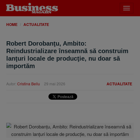
Desch
meniu
HOME
ACTUALITATE
Robert Dorobanţu, Ambito:
Reindustrializare înseamnă să construim
lanţuri locale de producţie, nu doar să
importăm
Autor:
Cristina Bellu
29 mai 2026
ACTUALITATE