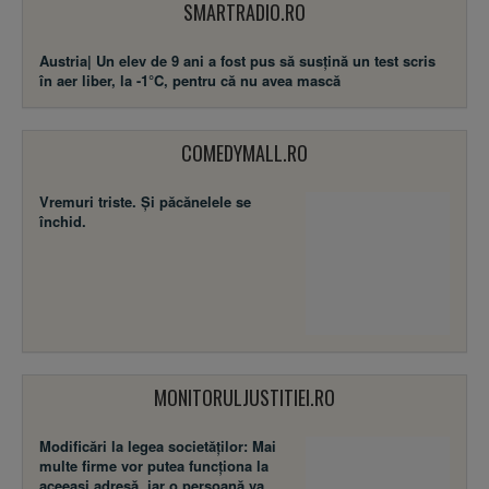
SMARTRADIO.RO
Austria| Un elev de 9 ani a fost pus să susţină un test scris
în aer liber, la -1°C, pentru că nu avea mască
COMEDYMALL.RO
Vremuri triste. Şi păcănelele se
închid.
MONITORULJUSTITIEI.RO
Modificări la legea societăţilor: Mai
multe firme vor putea funcţiona la
aceeaşi adresă, iar o persoană va