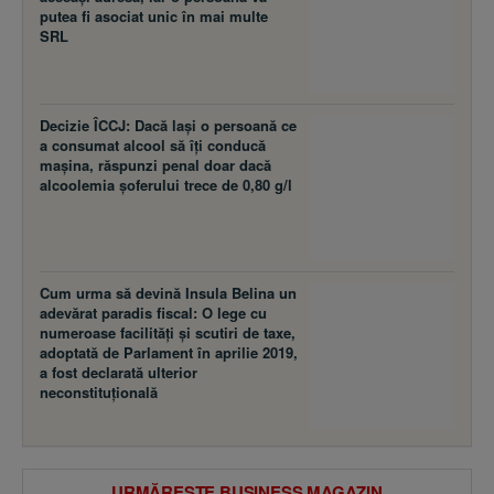
putea fi asociat unic în mai multe
SRL
Decizie ÎCCJ: Dacă laşi o persoană ce
a consumat alcool să îţi conducă
maşina, răspunzi penal doar dacă
alcoolemia şoferului trece de 0,80 g/l
Cum urma să devină Insula Belina un
adevărat paradis fiscal: O lege cu
numeroase facilităţi şi scutiri de taxe,
adoptată de Parlament în aprilie 2019,
a fost declarată ulterior
neconstituţională
URMĂREȘTE BUSINESS MAGAZIN