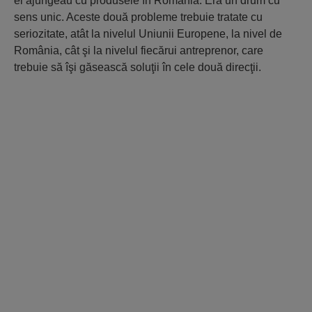
ei ajungeau cu produsele în România. Era un drum cu
sens unic. Aceste două probleme trebuie tratate cu
seriozitate, atât la nivelul Uniunii Europene, la nivel de
România, cât şi la nivelul fiecărui antreprenor, care
trebuie să îşi găsească soluţii în cele două direcţii.