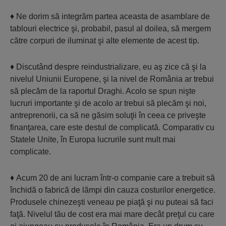
♦ Ne dorim să integrăm partea aceasta de asamblare de
tablouri electrice şi, probabil, pasul al doilea, să mergem
către corpuri de iluminat şi alte elemente de acest tip.
♦ Discutând despre reindustrializare, eu aş zice că şi la
nivelul Uniunii Europene, şi la nivel de România ar trebui
să plecăm de la raportul Draghi. Acolo se spun nişte
lucruri importante şi de acolo ar trebui să plecăm şi noi,
antreprenorii, ca să ne găsim soluţii în ceea ce priveşte
finanţarea, care este destul de complicată. Comparativ cu
Statele Unite, în Europa lucrurile sunt mult mai
complicate.
♦ Acum 20 de ani lucram într-o companie care a trebuit să
închidă o fabrică de lămpi din cauza costurilor energetice.
Produsele chinezeşti veneau pe piaţă şi nu puteai să faci
faţă. Nivelul tău de cost era mai mare decât preţul cu care