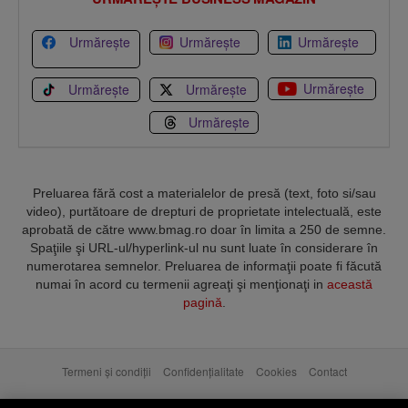
Urmărește
Urmărește
Urmărește
Urmărește
Urmărește
Urmărește
Urmărește
Preluarea fără cost a materialelor de presă (text, foto si/sau
video), purtătoare de drepturi de proprietate intelectuală, este
aprobată de către www.bmag.ro doar în limita a 250 de semne.
Spaţiile şi URL-ul/hyperlink-ul nu sunt luate în considerare în
numerotarea semnelor. Preluarea de informaţii poate fi făcută
numai în acord cu termenii agreaţi şi menţionaţi in
această
pagină
.
Termeni și condiții
Confidențialitate
Cookies
Contact
Copyright © 2025 BUSINESSMEX S.A.