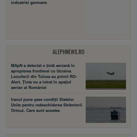
industriei germane
ALEPHNEWS.RO
MApN a detectat o țintă aeriană în
apropierea frontierei cu Ucraina.
Locuitorii din Tulcea au primit RO-
Alert. Ținta nu a intrat în spațiul
aerian al României
Iranul pune șase condiții Statelor
Unite pentru redeschiderea Strâmtorii
Ormuz. Care sunt acestea