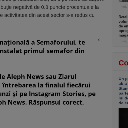
succe
ibuţie negativă de 0,8 puncte procentuale la
ieri,
are activitatea din acest sector s-a redus cu
Retai
volu
de e
opreş
magaz
X
rnațională a Semaforului, te
ieri,
instalat primul semafor din
Co
le Aleph News sau Ziarul
Un p
 întrebarea la finalul fiecărui
abia
Stan
unzi și pe Instagram Stories, pe
part
lui d
eph News. Răspunsul corect,
de e