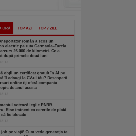
A ORĂ
TOP AZI
TOP 7 ZILE
ansportator român a scos un
n electric pe ruta Germania–Turcia
parcurs 26.000 de kilometri. Ce a
at după primele două luni
 18:13
să obţii un certificat gratuit în AI pe
să îl adaugi la CV-ul tău? Descoperă
rsuri online îţi oferă compania
opic de anul acesta
 18:12
mentul votează legile PNRR.
ru: Risc iminent ca cererile de plată
6 să fie blocate
 18:12
 job pe viaţă! Cum vede generaţia ta