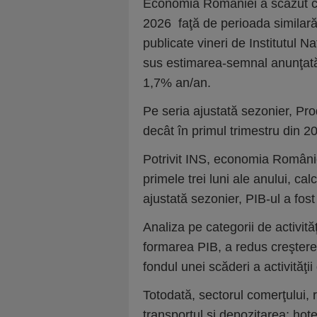
Economia României a scăzut cu 
2026 faţă de perioada similară a
publicate vineri de Institutul Na
sus estimarea-semnal anunţată î
1,7% an/an.
Pe seria ajustată sezonier, Pro
decât în primul trimestru din 20
Potrivit INS, economia Românie
primele trei luni ale anului, cal
ajustată sezonier, PIB-ul a fost
Analiza pe categorii de activit
formarea PIB, a redus creşter
fondul unei scăderi a activităţi
Totodată, sectorul comerţului, 
transportul şi depozitarea; hot