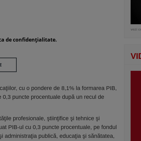
vezi c
ca de confidenţialitate.
VI
E
icaţiilor, cu o pondere de 8,1% la formarea PIB,
de 0,3 puncte procentuale după un recul de
ile profesionale, ştiinţifice şi tehnice şi
nuat PIB-ul cu 0,3 puncte procentuale, pe fondul
 administraţia publică, educaţia şi sănătatea,