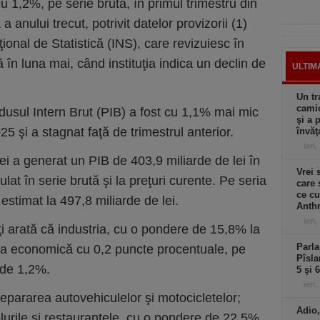
1,2%, pe serie brută, în primul trimestru din
 anului trecut, potrivit datelor provizorii (1)
ţional de Statistică (INS), care revizuiesc în
n luna mai, când instituţia indica un declin de
ULTIM
Un tr
camio
dusul Intern Brut (PIB) a fost cu 1,1% mai mic
şi a 
25 şi a stagnat faţă de trimestrul anterior.
învăţ
ieri,
i a generat un PIB de 403,9 miliarde de lei în
Vrei 
culat în serie brută şi la preţuri curente. Pe seria
care 
ce cu
 estimat la 497,8 miliarde de lei.
Anthr
ieri,
ăţi arată că industria, cu o pondere de 15,8% la
Parla
ea economică cu 0,2 puncte procentuale, pe
Pîsla
i de 1,2%.
5 şi 
ieri,
repararea autovehiculelor şi motocicletelor;
Adio,
elurile şi restaurantele, cu o pondere de 22,5%