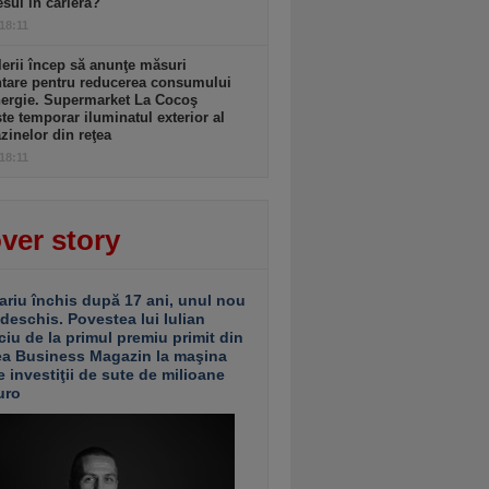
sul în carieră?
 18:11
lerii încep să anunţe măsuri
ntare pentru reducerea consumului
nergie. Supermarket La Cocoş
te temporar iluminatul exterior al
inelor din reţea
 18:11
ver story
ariu închis după 17 ani, unul nou
 deschis. Povestea lui Iulian
ciu de la primul premiu primit din
ea Business Magazin la maşina
e investiţii de sute de milioane
uro