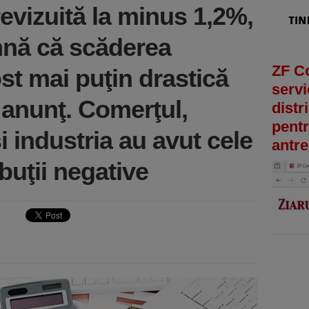
revizuită la minus 1,2%,
mnă că scăderea
ZF C
st mai puţin drastică
servi
 anunţ. Comerţul,
distr
pentr
i industria au avut cele
antre
buţii negative