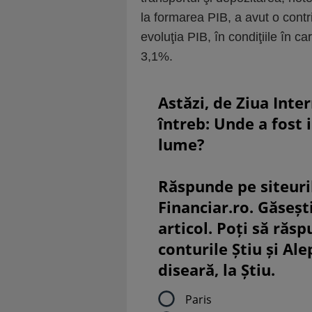
la formarea PIB, a avut o contr
evoluţia PIB, în condiţiile în c
3,1%.
Astăzi, de Ziua Inte
întreb: Unde a fost 
lume?
Răspunde pe siteuri
Financiar.ro. Găsești
articol. Poți să răsp
conturile Știu și Al
diseară, la Știu.
Paris