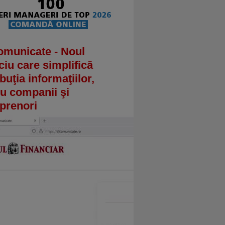
omunicate - Noul
ciu care simplifică
ibuţia informaţiilor,
u companii şi
prenori