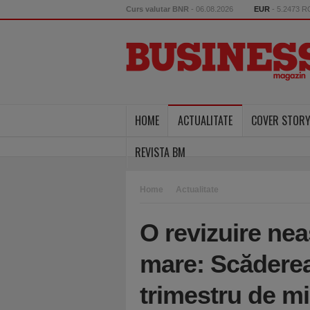
Curs valutar BNR
- 06.08.2026
EUR
- 5.2473 
HOME
ACTUALITATE
COVER STOR
REVISTA BM
Home
Actualitate
O revizuire nea
mare: Scăderea
trimestru de m