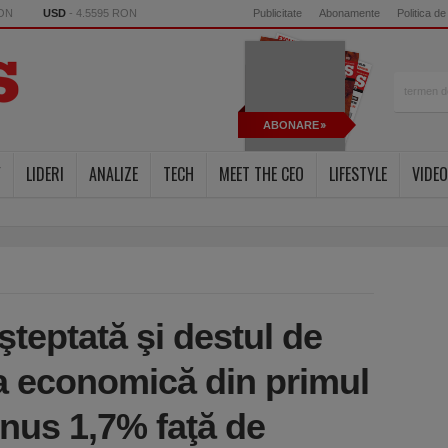
RON
USD
- 4.5595 RON
Publicitate
Abonamente
Politica de
ABONARE
Y
LIDERI
ANALIZE
TECH
MEET THE CEO
LIFESTYLE
VIDEO
şteptată şi destul de
 economică din primul
inus 1,7% faţă de