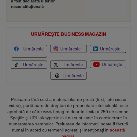
a fost declarată ulterior
neconstituţională
URMĂREȘTE BUSINESS MAGAZIN
Urmărește
Urmărește
Urmărește
Urmărește
Urmărește
Urmărește
Urmărește
Preluarea fără cost a materialelor de presă (text, foto si/sau
video), purtătoare de drepturi de proprietate intelectuală, este
aprobată de către www.bmag.ro doar în limita a 250 de semne.
Spaţiile şi URL-ul/hyperlink-ul nu sunt luate în considerare în
numerotarea semnelor. Preluarea de informaţii poate fi făcută
numai în acord cu termenii agreaţi şi menţionaţi in
această
pagină
.