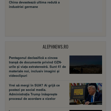
China devastează ultima redută a
industriei germane
ALEPHNEWS.RO
Pentagonul declasifică a cincea
tranșă de documente privind OZN-
urile și viața extraterestră. Sunt 41 de
materiale noi, inclusiv imagini și
videoclipuri
Vrei să mergi în SUA? Ai grijă ce
postezi pe social media.
Administrația Trump înăsprește
procesul de acordare a vizelor