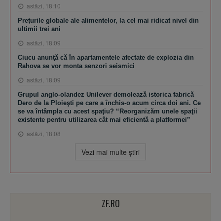
astăzi, 18:10
Preţurile globale ale alimentelor, la cel mai ridicat nivel din
ultimii trei ani
astăzi, 18:09
Ciucu anunţă că în apartamentele afectate de explozia din
Rahova se vor monta senzori seismici
astăzi, 18:09
Grupul anglo-olandez Unilever demolează istorica fabrică
Dero de la Ploieşti pe care a închis-o acum circa doi ani. Ce
se va întâmpla cu acest spaţiu? “Reorganizăm unele spaţii
existente pentru utilizarea cât mai eficientă a platformei”
astăzi, 18:08
Vezi mai multe ştiri
ZF.RO