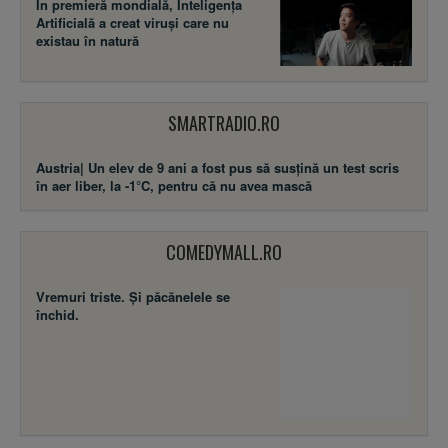
În premieră mondială, Inteligența
Artificială a creat viruși care nu
existau în natură
SMARTRADIO.RO
Austria| Un elev de 9 ani a fost pus să susţină un test scris
în aer liber, la -1°C, pentru că nu avea mască
COMEDYMALL.RO
Vremuri triste. Şi păcănelele se
închid.