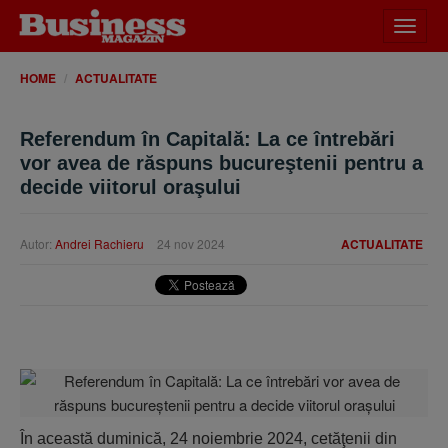
Desch
meniu
HOME
ACTUALITATE
Referendum în Capitală: La ce întrebări
vor avea de răspuns bucureştenii pentru a
decide viitorul oraşului
Autor:
Andrei Rachieru
24 nov 2024
ACTUALITATE
În această duminică, 24 noiembrie 2024, cetăţenii din