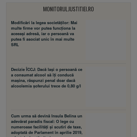
MONITORULJUSTITIEI.RO
Modificări la legea societăţilor: Mai
multe firme vor putea funcţiona la
aceeaşi adresă, iar o persoană va
putea fi asociat unic în mai multe
SRL
Decizie ÎCCJ: Dacă laşi o persoană ce
a consumat alcool să îţi conducă
maşina, răspunzi penal doar dacă
alcoolemia şoferului trece de 0,80 g/l
Cum urma să devină Insula Belina un
adevărat paradis fiscal: O lege cu
numeroase facilităţi şi scutiri de taxe,
adoptată de Parlament în aprilie 2019,