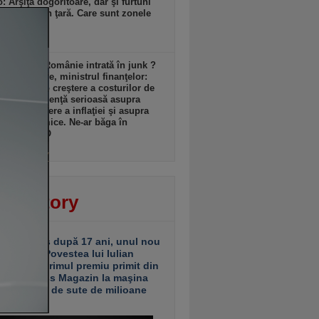
: Arşiţă dogoritoare, dar şi furtuni
re parte din ţară. Care sunt zonele
ate?
zi, 17:16
r arăta o Românie intrată în junk ?
ndru Nazare, ministrul finanţelor:
m despre o creştere a costurilor de
ţare, o influenţă serioasă asupra
lui, o creştere a inflaţiei şi asupra
erii economice. Ne-ar băga în
siune VIDEO
zi, 17:13
ver story
ariu închis după 17 ani, unul nou
 deschis. Povestea lui Iulian
ciu de la primul premiu primit din
ea Business Magazin la maşina
e investiţii de sute de milioane
uro