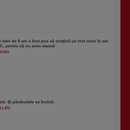
 elev de 9 ani a fost pus să susţină un test scris în aer
-1°C, pentru că nu avea mască
O.RO
ste. Şi păcănelele se închid.
LL.RO