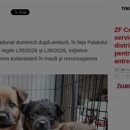
ZF C
servi
dunat duminică după-amiază, în faţa Palatului
distr
 legile L35/2026 şi L36/2026, iniţiative
pentr
cerea eutanasierii în masă şi recunoaşterea
antre