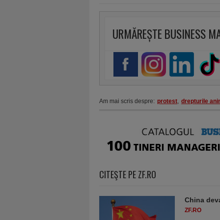
URMĂREȘTE BUSINESS M
Am mai scris despre:
protest
,
drepturile ani
CITEŞTE PE ZF.RO
China deva
ZF.RO