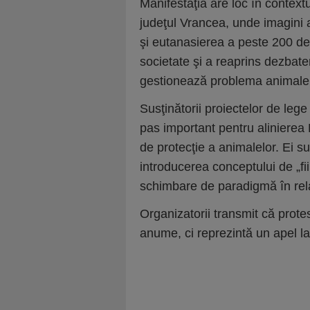
Manifestaţia are loc în contextu
judeţul Vrancea, unde imagini a
şi eutanasierea a peste 200 de 
societate şi a reaprins dezbater
gestionează problema animalel
Susţinătorii proiectelor de leg
pas important pentru alinierea
de protecţie a animalelor. Ei s
introducerea conceptului de „fii
schimbare de paradigmă în rela
Organizatorii transmit că protes
anume, ci reprezintă un apel la 