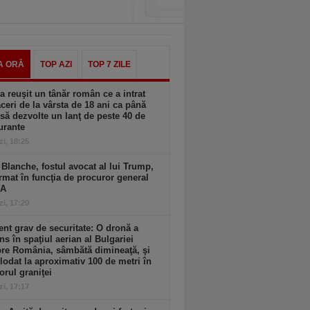
A ORĂ
TOP AZI
TOP 7 ZILE
 reuşit un tânăr român ce a intrat
aceri de la vârsta de 18 ani ca până
 să dezvolte un lanţ de peste 40 de
urante
zi, 18:25
Blanche, fostul avocat al lui Trump,
rmat în funcţia de procuror general
UA
zi, 17:20
ent grav de securitate: O dronă a
ns în spaţiul aerian al Bulgariei
re România, sâmbătă dimineaţă, şi
lodat la aproximativ 100 de metri în
iorul graniţei
zi, 17:17