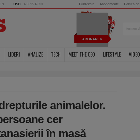
RON
USD
- 4.5595 RON
Publicitate
Abonamente
Politica de
ABONARE
Y
LIDERI
ANALIZE
TECH
MEET THE CEO
LIFESTYLE
VIDEO
drepturile animalelor.
persoane cer
tanasierii în masă