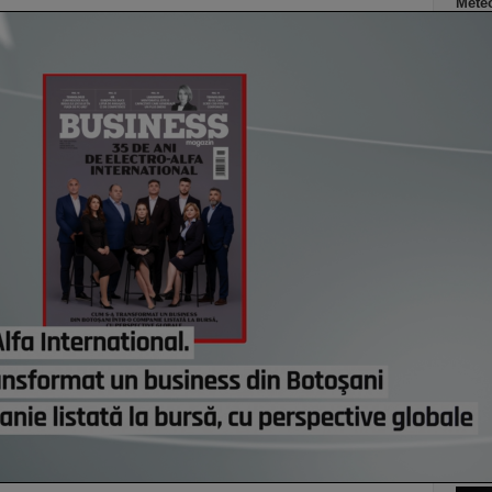
Meteo
în ma
afect
astă
Cum a
Alexa
Vorbi
finan
cursu
creşt
rece
astă
Co
Un p
abia
Stan
part
lui d
de e