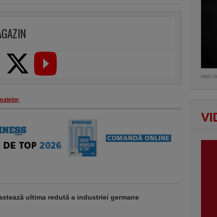
AGAZIN
vezi c
malelor
,
VI
stează ultima redută a industriei germane