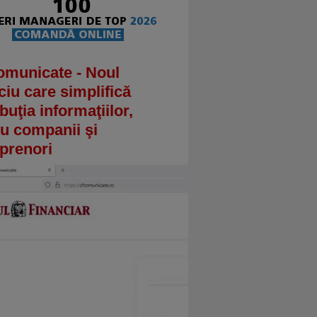
omunicate - Noul
ciu care simplifică
ibuţia informaţiilor,
u companii şi
prenori