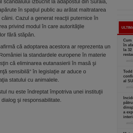
l scandalului izbucnit la adăpostul din Suraia,
părute în spaţiul public au arătat maltratarea
câini. Cazul a generat reacţii puternice în
ea privind modul în care autorităţile
ULTIM
or fără stăpân.
Cum a
în af
e afirmă că adoptarea acestora ar reprezenta un
la 32
 României la standardele europene în materie
resta
astă
usţin că eliminarea eutanasierii în masă şi
nţă sensibilă” în legislaţie ar aduce o
Todd 
confi
ţia statului cu animalele.
al S
astă
tul nu este îndreptat împotriva unei instituţii
Incid
dialog şi responsabilitate.
pătru
dinsp
a exp
inter
astă