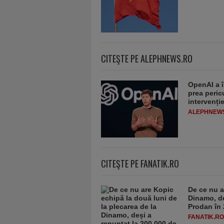
CITEŞTE PE ALEPHNEWS.RO
OpenAI a î
prea peric
intervenț
ALEPHNEW
CITEŞTE PE FANATIK.RO
De ce nu a
Dinamo, de
Prodan în 
FANATIK.RO