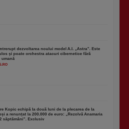
ntrerupt dezvoltarea noului model A.I. „Astra”. Este
ulos și poate orchestra atacuri cibernetice fără
ie umană
S.RO
re Kopic echipă la două luni de la plecarea de la
și a renunțat la 200.000 de euro: „Rezolvă Anamaria
2 săptămâni”. Exclusiv