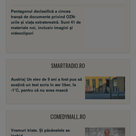
tranșă de documente privind OZN-
urile și viața extraterestră. Sunt 41 de
materiale noi, inclusiv imagini și
videoclipuri
SMARTRADIO.RO
Austria| Un elev de 9 ani a fost pus să
susţină un test scris în aer liber, la
-1°C, pentru că nu avea mască
COMEDYMALL.RO
Vremuri triste. Şi păcănelele se
închid.