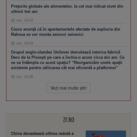
Preţurile globale ale alimentelor, la cel mai ridicat nivel din
ultimii trei ani
ieri, 18:09
Ciucu anunţă că în apartamentele afectate de explozia din
Rahova se vor monta senzori seismici
ieri, 18:09
Grupul anglo-olandez Unilever demolează istorica fabrică
Dero de la Ploieşti pe care a închis-o acum circa doi ani. Ce
se va întâmpla cu acest spaţiu? “Reorganizăm unele spaţii
existente pentru utilizarea cât mai eficientă a platformei”
ieri, 18:08
Vezi mai multe ştiri
ZF.RO
China devastează ultima redută a