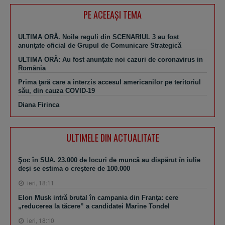
PE ACEEAŞI TEMA
ULTIMA ORĂ. Noile reguli din SCENARIUL 3 au fost
anunţate oficial de Grupul de Comunicare Strategică
ULTIMA ORĂ: Au fost anunţate noi cazuri de coronavirus in
România
Prima ţară care a interzis accesul americanilor pe teritoriul
său, din cauza COVID-19
Diana Firinca
ULTIMELE DIN ACTUALITATE
Şoc în SUA. 23.000 de locuri de muncă au dispărut în iulie
deşi se estima o creştere de 100.000
ieri, 18:11
Elon Musk intră brutal în campania din Franţa: cere
„reducerea la tăcere” a candidatei Marine Tondel
ieri, 18:10