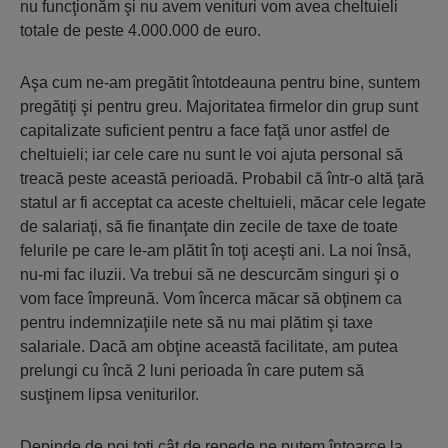
nu funcţionăm şi nu avem venituri vom avea cheltuieli
totale de peste 4.000.000 de euro.
Aşa cum ne-am pregătit întotdeauna pentru bine, suntem
pregătiţi şi pentru greu. Majoritatea firmelor din grup sunt
capitalizate suficient pentru a face faţă unor astfel de
cheltuieli; iar cele care nu sunt le voi ajuta personal să
treacă peste această perioadă. Probabil că într-o altă ţară
statul ar fi acceptat ca aceste cheltuieli, măcar cele legate
de salariaţi, să fie finanţate din zecile de taxe de toate
felurile pe care le-am plătit în toţi aceşti ani. La noi însă,
nu-mi fac iluzii. Va trebui să ne descurcăm singuri şi o
vom face împreună. Vom încerca măcar să obţinem ca
pentru indemnizaţiile nete să nu mai plătim şi taxe
salariale. Dacă am obţine această facilitate, am putea
prelungi cu încă 2 luni perioada în care putem să
susţinem lipsa veniturilor.
Depinde de noi toţi cât de repede ne putem întoarce la