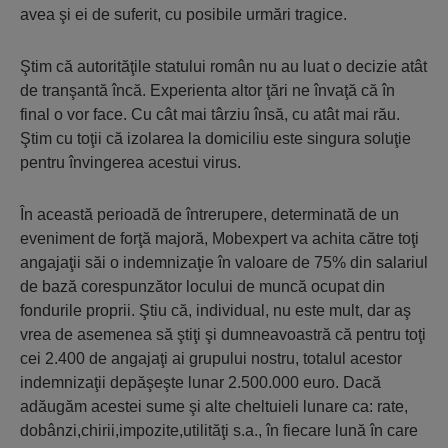
avea şi ei de suferit, cu posibile urmări tragice.
Ştim că autorităţile statului român nu au luat o decizie atât
de tranşantă încă. Experienta altor ţări ne învaţă că în
final o vor face. Cu cât mai târziu însă, cu atât mai rău.
Ştim cu toţii că izolarea la domiciliu este singura soluţie
pentru învingerea acestui virus.
În această perioadă de întrerupere, determinată de un
eveniment de forţă majoră, Mobexpert va achita către toţi
angajaţii săi o indemnizaţie în valoare de 75% din salariul
de bază corespunzător locului de muncă ocupat din
fondurile proprii. Ştiu că, individual, nu este mult, dar aş
vrea de asemenea să ştiţi şi dumneavoastră că pentru toţi
cei 2.400 de angajaţi ai grupului nostru, totalul acestor
indemnizaţii depăşeşte lunar 2.500.000 euro. Dacă
adăugăm acestei sume şi alte cheltuieli lunare ca: rate,
dobânzi,chirii,impozite,utilităţi s.a., în fiecare lună în care