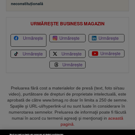
Urmărește
Urmărește
Urmărește
Urmărește
Urmărește
Urmărește
Urmărește
Preluarea fără cost a materialelor de presă (text, foto si/sau
video), purtătoare de drepturi de proprietate intelectuală, este
aprobată de către www.bmag.ro doar în limita a 250 de semne.
Spaţiile şi URL-ul/hyperlink-ul nu sunt luate în considerare în
numerotarea semnelor. Preluarea de informaţii poate fi făcută
numai în acord cu termenii agreaţi şi menţionaţi in
această
pagină
.
Termeni și condiții
Confidențialitate
Cookies
Contact
Copyright © 2025 BUSINESSMEX S.A.
Nouă ne pasă ca datele tale personale să rămână confidențiale