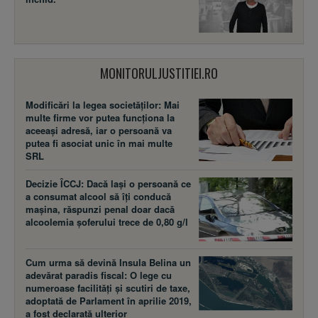
MONITORULJUSTITIEI.RO
Modificări la legea societăţilor: Mai
multe firme vor putea funcţiona la
aceeaşi adresă, iar o persoană va
putea fi asociat unic în mai multe
SRL
Decizie ÎCCJ: Dacă laşi o persoană ce
a consumat alcool să îţi conducă
maşina, răspunzi penal doar dacă
alcoolemia şoferului trece de 0,80 g/l
Cum urma să devină Insula Belina un
adevărat paradis fiscal: O lege cu
numeroase facilităţi şi scutiri de taxe,
adoptată de Parlament în aprilie 2019,
a fost declarată ulterior
neconstituţională
URMĂREȘTE BUSINESS MAGAZIN