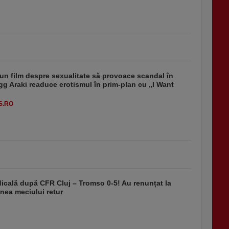
un film despre sexualitate să provoace scandal în
g Araki readuce erotismul în prim-plan cu „I Want
S.RO
dicală după CFR Cluj – Tromso 0-5! Au renunțat la
nea meciului retur