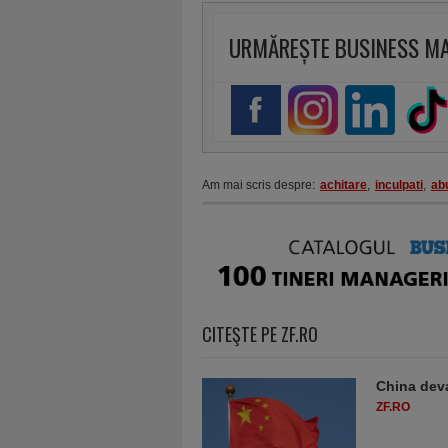
URMĂREȘTE BUSINESS M
Am mai scris despre:
achitare
,
inculpati
,
abu
CITEŞTE PE ZF.RO
China deva
ZF.RO