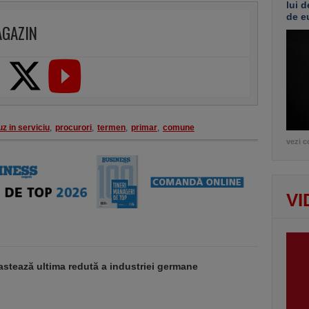
lui d
de e
AGAZIN
z in serviciu
,
procurori
,
termen
,
primar
,
comune
vezi c
VI
stează ultima redută a industriei germane