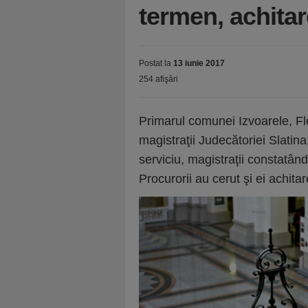
termen, achitar
Postat la
13 iunie 2017
254 afişări
Primarul comunei Izvoarele, Flo
magistraţii Judecătoriei Slatin
serviciu, magistraţii constatân
Procurorii au cerut şi ei achitar