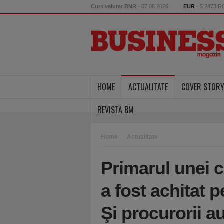
Curs valutar BNR
- 07.08.2026
EUR
- 5.2473 
HOME
ACTUALITATE
COVER STOR
REVISTA BM
Home
Actualitate
Primarul unei 
a fost achitat p
Şi procurorii au