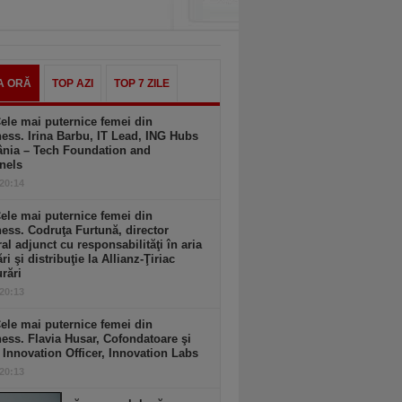
A ORĂ
TOP AZI
TOP 7 ZILE
ele mai puternice femei din
ess. Irina Barbu, IT Lead, ING Hubs
nia – Tech Foundation and
nels
 20:14
ele mai puternice femei din
ess. Codruţa Furtună, director
al adjunct cu responsabilităţi în aria
ri şi distribuţie la Allianz-Ţiriac
rări
 20:13
ele mai puternice femei din
ess. Flavia Husar, Cofondatoare şi
 Innovation Officer, Innovation Labs
 20:13