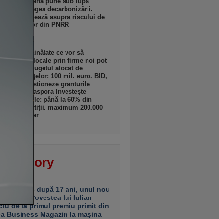
sia Europeană pune sub lupă
icările la legea decarbonizării.
lles avertizează asupra riscului de
ere a banilor din PNRR
 19:17
ii din străinătate ce vor să
lte afaceri locale prin firme noi pot
 granturi. Bugetul alocat de
terul Finanţelor: 100 mil. euro. BID,
tată să gestioneze granturile
amului „Diaspora Investeşte
”. Granturile: până la 60% din
tul de investiţii, maximum 200.000
ro/beneficiar
 19:16
ver story
ariu închis după 17 ani, unul nou
 deschis. Povestea lui Iulian
ciu de la primul premiu primit din
ea Business Magazin la maşina