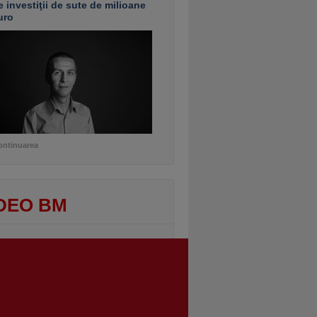
e investiţii de sute de milioane
uro
ontinuarea
DEO BM