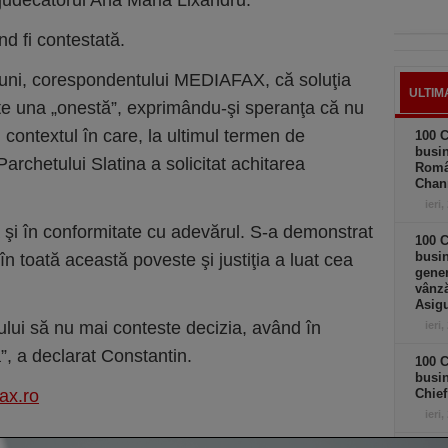
 judecătorul Ana Maria Lixandru.
nd fi contestată.
 luni, corespondentului MEDIAFAX, că soluţia
ULTIM
te una „onestă”, exprimându-şi speranţa că nu
n contextul în care, la ultimul termen de
100 C
busin
archetului Slatina a solicitat achitarea
Româ
Chan
ieri,
ă şi în conformitate cu adevărul. S-a demonstrat
100 C
busin
n toată această poveste şi justiţia a luat cea
gener
vânză
Asigu
ului să nu mai conteste decizia, având în
ieri,
”, a declarat Constantin.
100 C
busin
ax.ro
Chief
ieri,