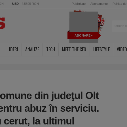
RON
USD
- 4.5595 RON
Publicitate
Abonamente
Politica de
ABONARE
Y
LIDERI
ANALIZE
TECH
MEET THE CEO
LIFESTYLE
VIDEO
comune din judeţul Olt
entru abuz în serviciu.
 cerut, la ultimul