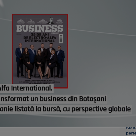
Comi
modif
Bruxe
pierd
ieri,
Român
dezvo
primi
Minis
manda
progr
Acasă
credi
de eu
ieri,
Co
Un p
abia
Stan
part