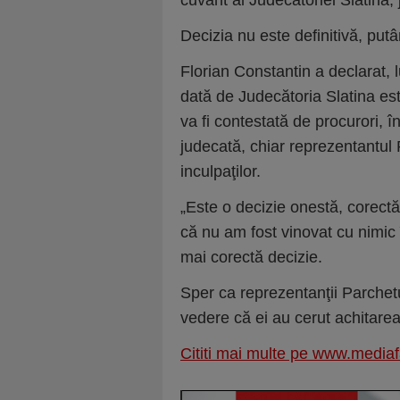
cuvânt al Judecătoriei Slatina,
Decizia nu este definitivă, putâ
Florian Constantin a declarat,
dată de Judecătoria Slatina es
va fi contestată de procurori, î
judecată, chiar reprezentantul P
inculpaţilor.
„Este o decizie onestă, corect
că nu am fost vinovat cu nimic î
mai corectă decizie.
Sper ca reprezentanţii Parchet
vedere că ei au cerut achitarea
Cititi mai multe pe www.mediaf