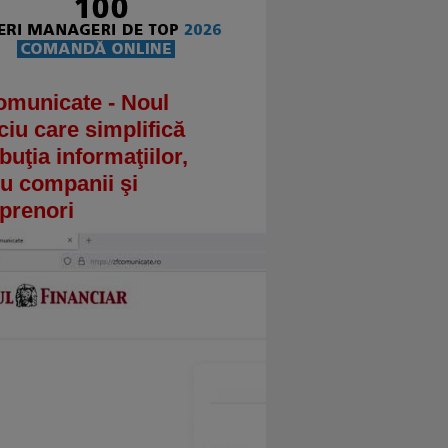
omunicate - Noul
ciu care simplifică
ibuţia informaţiilor,
u companii şi
prenori