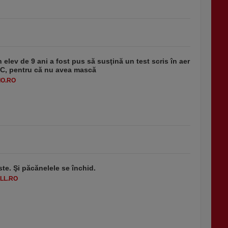
 elev de 9 ani a fost pus să susţină un test scris în aer
-1°C, pentru că nu avea mască
O.RO
ste. Şi păcănelele se închid.
LL.RO