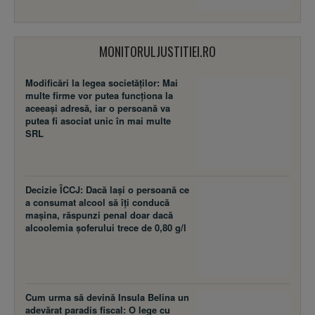
MONITORULJUSTITIEI.RO
Modificări la legea societăţilor: Mai
multe firme vor putea funcţiona la
aceeaşi adresă, iar o persoană va
putea fi asociat unic în mai multe
SRL
Decizie ÎCCJ: Dacă laşi o persoană ce
a consumat alcool să îţi conducă
maşina, răspunzi penal doar dacă
alcoolemia şoferului trece de 0,80 g/l
Cum urma să devină Insula Belina un
adevărat paradis fiscal: O lege cu