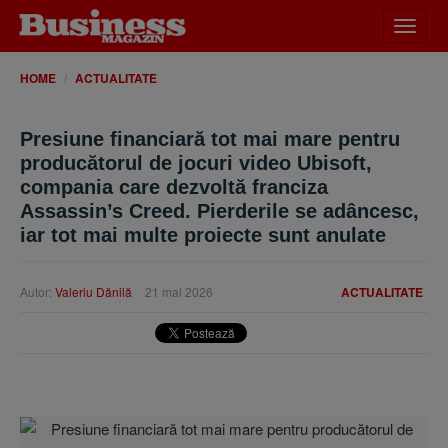
Desch
meniu
HOME
ACTUALITATE
Presiune financiară tot mai mare pentru
producătorul de jocuri video Ubisoft,
compania care dezvoltă franciza
Assassin’s Creed. Pierderile se adâncesc,
iar tot mai multe proiecte sunt anulate
Autor:
Valeriu Dănilă
21 mai 2026
ACTUALITATE