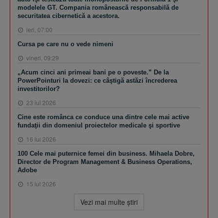
modelele GT. Compania românească responsabilă de
securitatea cibernetică a acestora.
ieri, 07:00
Cursa pe care nu o vede nimeni
vineri, 09:29
„Acum cinci ani primeai bani pe o poveste.” De la
PowerPointuri la dovezi: ce câştigă astăzi încrederea
investitorilor?
23 iul 2026
Cine este românca ce conduce una dintre cele mai active
fundaţii din domeniul proiectelor medicale şi sportive
16 iul 2026
100 Cele mai puternice femei din business. Mihaela Dobre,
Director de Program Management & Business Operations,
Adobe
15 iul 2026
Vezi mai multe ştiri