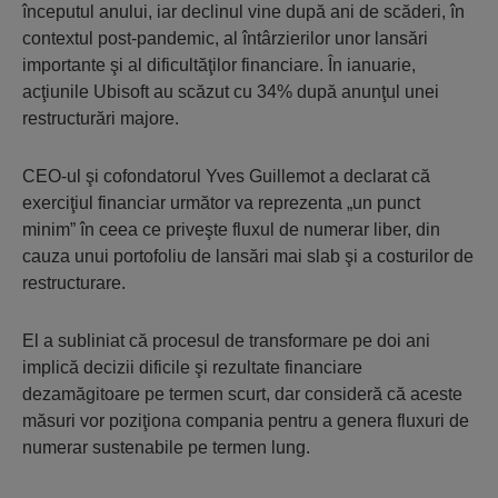
începutul anului, iar declinul vine după ani de scăderi, în
contextul post-pandemic, al întârzierilor unor lansări
importante şi al dificultăţilor financiare. În ianuarie,
acţiunile Ubisoft au scăzut cu 34% după anunţul unei
restructurări majore.
CEO-ul şi cofondatorul Yves Guillemot a declarat că
exerciţiul financiar următor va reprezenta „un punct
minim” în ceea ce priveşte fluxul de numerar liber, din
cauza unui portofoliu de lansări mai slab şi a costurilor de
restructurare.
El a subliniat că procesul de transformare pe doi ani
implică decizii dificile şi rezultate financiare
dezamăgitoare pe termen scurt, dar consideră că aceste
măsuri vor poziţiona compania pentru a genera fluxuri de
numerar sustenabile pe termen lung.