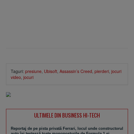
Taguri:
presiune
,
Ubisoft
,
Assassin’s Creed
,
pierderi
,
jocuri
video
,
jocuri
ULTIMELE DIN BUSINESS HI-TECH
Reportaj de pe pista privată Ferrari, locul unde constructorul
auto îşi testează toate monoposturile de Formula 1 şi