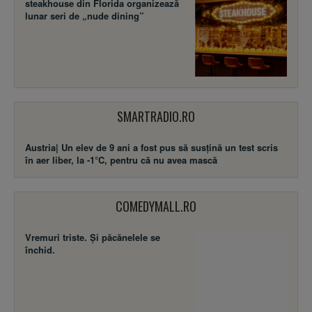
steakhouse din Florida organizează
lunar seri de „nude dining”
SMARTRADIO.RO
Austria| Un elev de 9 ani a fost pus să susţină un test scris
în aer liber, la -1°C, pentru că nu avea mască
COMEDYMALL.RO
Vremuri triste. Şi păcănelele se
închid.