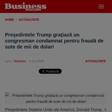
Desch
meniu
HOME
ACTUALITATE
Preşedintele Trump graţiază un
congresman condamnat pentru fraudă de
sute de mii de dolari
Autor:
Mediafax
6 iun 2026
ACTUALITATE
Preşedintele Statelor Unite ale Americii, Donald Trump, l-