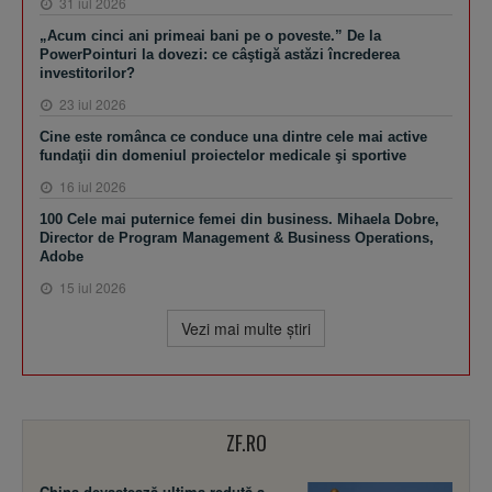
31 iul 2026
„Acum cinci ani primeai bani pe o poveste.” De la
PowerPointuri la dovezi: ce câştigă astăzi încrederea
investitorilor?
23 iul 2026
Cine este românca ce conduce una dintre cele mai active
fundaţii din domeniul proiectelor medicale şi sportive
16 iul 2026
100 Cele mai puternice femei din business. Mihaela Dobre,
Director de Program Management & Business Operations,
Adobe
15 iul 2026
Vezi mai multe ştiri
ZF.RO
China devastează ultima redută a