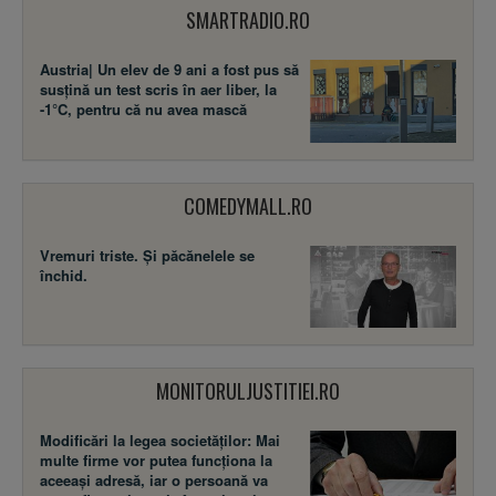
SMARTRADIO.RO
Austria| Un elev de 9 ani a fost pus să
susţină un test scris în aer liber, la
-1°C, pentru că nu avea mască
COMEDYMALL.RO
Vremuri triste. Şi păcănelele se
închid.
MONITORULJUSTITIEI.RO
Modificări la legea societăţilor: Mai
multe firme vor putea funcţiona la
aceeaşi adresă, iar o persoană va