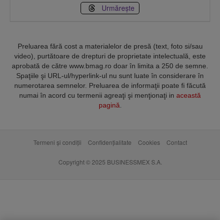
Urmărește
Preluarea fără cost a materialelor de presă (text, foto si/sau
video), purtătoare de drepturi de proprietate intelectuală, este
aprobată de către www.bmag.ro doar în limita a 250 de semne.
Spaţiile şi URL-ul/hyperlink-ul nu sunt luate în considerare în
numerotarea semnelor. Preluarea de informaţii poate fi făcută
numai în acord cu termenii agreaţi şi menţionaţi in
această
pagină
.
Termeni și condiții
Confidențialitate
Cookies
Contact
Copyright © 2025 BUSINESSMEX S.A.