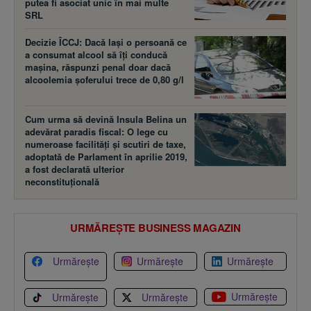
putea fi asociat unic în mai multe
SRL
Decizie ÎCCJ: Dacă laşi o persoană ce
a consumat alcool să îţi conducă
maşina, răspunzi penal doar dacă
alcoolemia şoferului trece de 0,80 g/l
Cum urma să devină Insula Belina un
adevărat paradis fiscal: O lege cu
numeroase facilităţi şi scutiri de taxe,
adoptată de Parlament în aprilie 2019,
a fost declarată ulterior
neconstituţională
URMĂREȘTE BUSINESS MAGAZIN
Urmărește
Urmărește
Urmărește
Urmărește
Urmărește
Urmărește