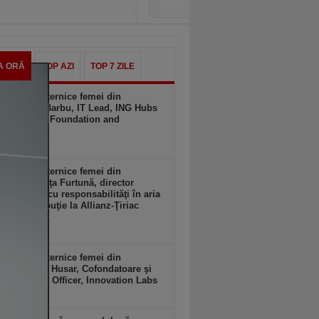
A ORĂ
TOP AZI
TOP 7 ZILE
ele mai puternice femei din
ess. Irina Barbu, IT Lead, ING Hubs
nia – Tech Foundation and
nels
 20:14
ele mai puternice femei din
ess. Codruţa Furtună, director
al adjunct cu responsabilităţi în aria
ri şi distribuţie la Allianz-Ţiriac
rări
 20:13
ele mai puternice femei din
ess. Flavia Husar, Cofondatoare şi
 Innovation Officer, Innovation Labs
 20:13