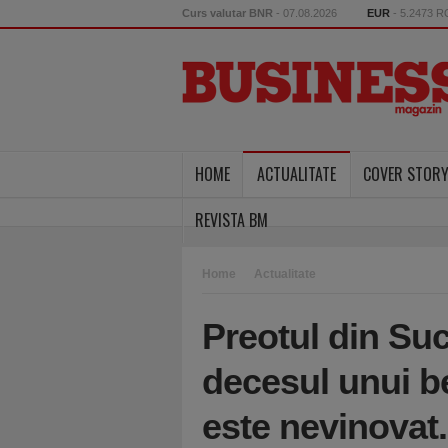
Curs valutar BNR
- 07.08.2026
EUR
- 5.2473 
HOME
ACTUALITATE
COVER STOR
REVISTA BM
Home
Actualitate
Preotul din Su
decesul unui b
este nevinovat.