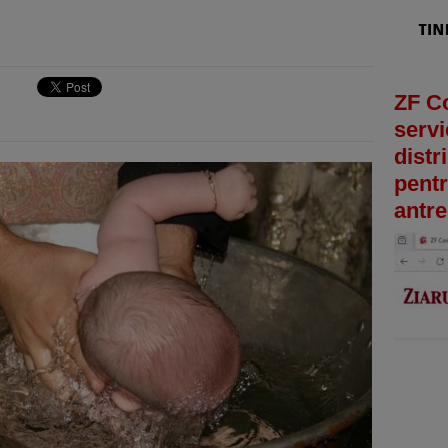
ZF C
servi
distr
pentr
antre