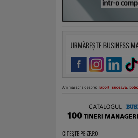
URMĂREȘTE BUSINESS M
Am mai scris despre:
raport
,
suceava
,
bote
CITEŞTE PE ZF.RO