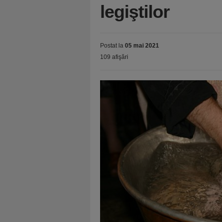
legiştilor
Postat la
05 mai 2021
109 afişări