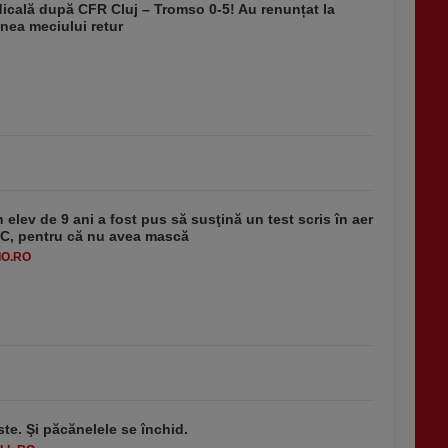
dicală după CFR Cluj – Tromso 0-5! Au renunțat la
nea meciului retur
 elev de 9 ani a fost pus să susţină un test scris în aer
-1°C, pentru că nu avea mască
O.RO
ste. Şi păcănelele se închid.