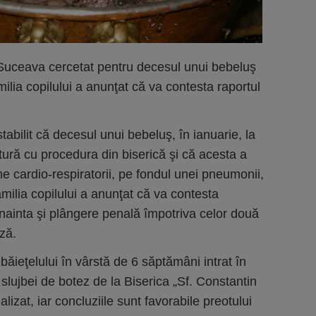
n Suceava cercetat pentru decesul unui bebeluş
lia copilului a anunţat că va contesta raportul
tabilit că decesul unui bebeluş, în ianuarie, la
tură cu procedura din biserică şi că acesta a
e cardio-respiratorii, pe fondul unei pneumonii,
milia copilului a anunţat că va contesta
înainta şi plângere penală împotriva celor două
ză.
băieţelului în vârstă de 6 săptămâni intrat în
 slujbei de botez de la Biserica „Sf. Constantin
lizat, iar concluziile sunt favorabile preotului