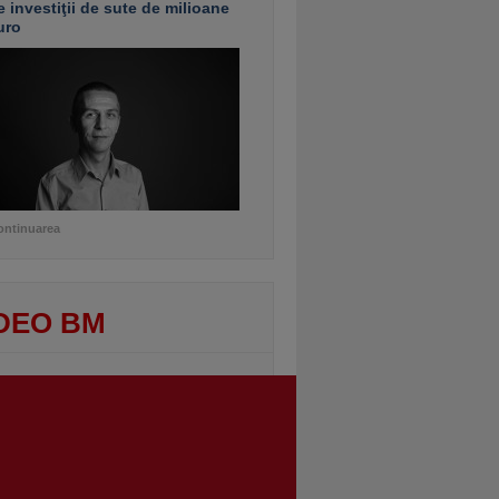
e investiţii de sute de milioane
uro
ontinuarea
DEO BM