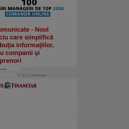
omunicate - Noul
ciu care simplifică
ibuţia informaţiilor,
u companii şi
prenori