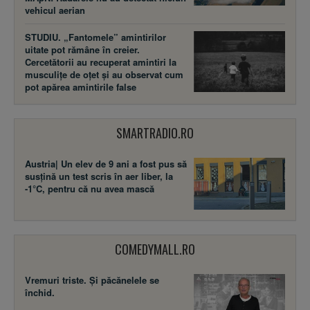
vehicul aerian
STUDIU. „Fantomele” amintirilor
uitate pot rămâne în creier.
Cercetătorii au recuperat amintiri la
musculițe de oțet și au observat cum
pot apărea amintirile false
SMARTRADIO.RO
Austria| Un elev de 9 ani a fost pus să
susţină un test scris în aer liber, la
-1°C, pentru că nu avea mască
COMEDYMALL.RO
Vremuri triste. Şi păcănelele se
închid.