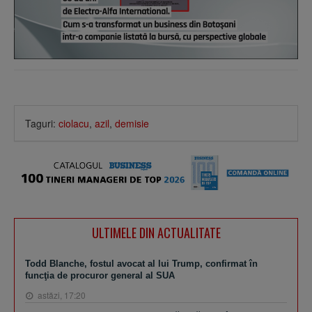
Taguri:
ciolacu
,
azil
,
demisie
ULTIMELE DIN ACTUALITATE
Todd Blanche, fostul avocat al lui Trump, confirmat în
funcţia de procuror general al SUA
astăzi, 17:20