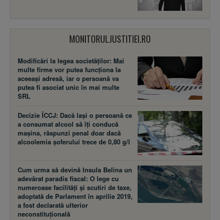
MONITORULJUSTITIEI.RO
Modificări la legea societăţilor: Mai
multe firme vor putea funcţiona la
aceeaşi adresă, iar o persoană va
putea fi asociat unic în mai multe
SRL
Decizie ÎCCJ: Dacă laşi o persoană ce
a consumat alcool să îţi conducă
maşina, răspunzi penal doar dacă
alcoolemia şoferului trece de 0,80 g/l
Cum urma să devină Insula Belina un
adevărat paradis fiscal: O lege cu
numeroase facilităţi şi scutiri de taxe,
adoptată de Parlament în aprilie 2019,
a fost declarată ulterior
neconstituţională