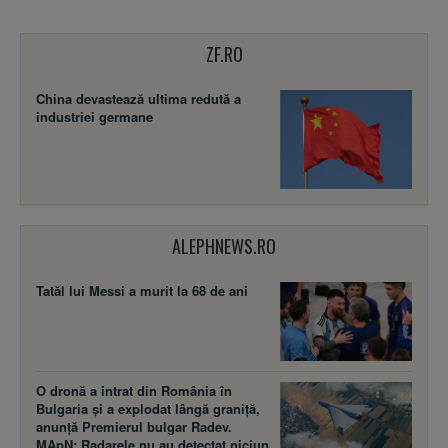
ZF.RO
China devastează ultima redută a
industriei germane
ALEPHNEWS.RO
Tatăl lui Messi a murit la 68 de ani
O dronă a intrat din România în
Bulgaria și a explodat lângă graniță,
anunță Premierul bulgar Radev.
MApN: Radarele nu au detectat niciun