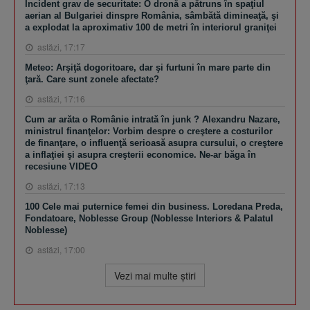
Incident grav de securitate: O dronă a pătruns în spaţiul
aerian al Bulgariei dinspre România, sâmbătă dimineaţă, şi
a explodat la aproximativ 100 de metri în interiorul graniţei
astăzi, 17:17
Meteo: Arşiţă dogoritoare, dar şi furtuni în mare parte din
ţară. Care sunt zonele afectate?
astăzi, 17:16
Cum ar arăta o Românie intrată în junk ? Alexandru Nazare,
ministrul finanţelor: Vorbim despre o creştere a costurilor
de finanţare, o influenţă serioasă asupra cursului, o creştere
a inflaţiei şi asupra creşterii economice. Ne-ar băga în
recesiune VIDEO
astăzi, 17:13
100 Cele mai puternice femei din business. Loredana Preda,
Fondatoare, Noblesse Group (Noblesse Interiors & Palatul
Noblesse)
astăzi, 17:00
Vezi mai multe ştiri