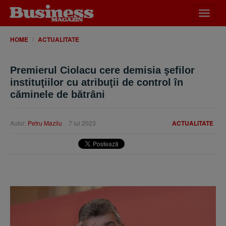
Desch
meniu
HOME
ACTUALITATE
Premierul Ciolacu cere demisia şefilor
instituţiilor cu atribuţii de control în
căminele de bătrâni
Autor:
Petru Mazilu
7 iul 2023
ACTUALITATE