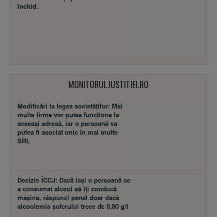
închid.
MONITORULJUSTITIEI.RO
Modificări la legea societăţilor: Mai
multe firme vor putea funcţiona la
aceeaşi adresă, iar o persoană va
putea fi asociat unic în mai multe
SRL
Decizie ÎCCJ: Dacă laşi o persoană ce
a consumat alcool să îţi conducă
maşina, răspunzi penal doar dacă
alcoolemia şoferului trece de 0,80 g/l