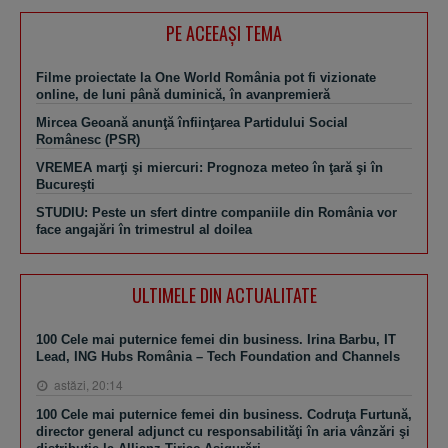
PE ACEEAŞI TEMA
Filme proiectate la One World România pot fi vizionate
online, de luni până duminică, în avanpremieră
Mircea Geoană anunţă înfiinţarea Partidului Social
Românesc (PSR)
VREMEA marţi şi miercuri: Prognoza meteo în ţară şi în
Bucureşti
STUDIU: Peste un sfert dintre companiile din România vor
face angajări în trimestrul al doilea
ULTIMELE DIN ACTUALITATE
100 Cele mai puternice femei din business. Irina Barbu, IT
Lead, ING Hubs România – Tech Foundation and Channels
astăzi, 20:14
100 Cele mai puternice femei din business. Codruţa Furtună,
director general adjunct cu responsabilităţi în aria vânzări şi