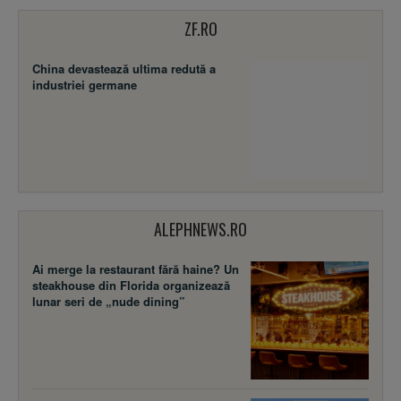
ZF.RO
China devastează ultima redută a
industriei germane
ALEPHNEWS.RO
Ai merge la restaurant fără haine? Un
steakhouse din Florida organizează
lunar seri de „nude dining”