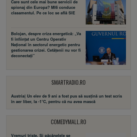
Care sunt cele mai bune servicii de
spionaj din Europa? MI6 conduce
clasamentul. Pe ce loc se află SIE
Bolojan, despre criza energetică: „Va
fi înființat un Centru Operativ
Național în sectorul energetic pentru
gestionarea crizei. Cetățenii nu vor fi
deconectați”
SMARTRADIO.RO
Austria| Un elev de 9 ani a fost pus să susţină un test scris
în aer liber, la -1°C, pentru că nu avea mască
COMEDYMALL.RO
Vremuri triste. Şi păcănelele se