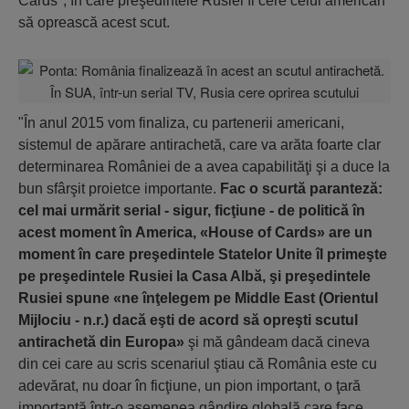
Cards", în care preşedintele Rusiei îi cere celui american
să oprească acest scut.
"În anul 2015 vom finaliza, cu partenerii americani,
sistemul de apărare antirachetă, care va arăta foarte clar
determinarea României de a avea capabilităţi şi a duce la
bun sfârşit proietce importante.
Fac o scurtă paranteză:
cel mai urmărit serial - sigur, ficţiune - de politică în
acest moment în America, «House of Cards» are un
moment în care preşedintele Statelor Unite îl primeşte
pe preşedintele Rusiei la Casa Albă, şi preşedintele
Rusiei spune «ne înţelegem pe Middle East (Orientul
Mijlociu - n.r.) dacă eşti de acord să opreşti scutul
antirachetă din Europa»
şi mă gândeam dacă cineva
din cei care au scris scenariul ştiau că România este cu
adevărat, nu doar în ficţiune, un pion important, o ţară
importantă într-o asemenea gândire globală care face