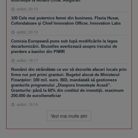
distribuţie la Allianz-Ţiriac Asigurări
astăzi, 20:13
100 Cele mai puternice femei din business. Flavia Husar,
Cofondatoare şi Chief Innovation Officer, Innovation Labs
astăzi, 20:13
Comisia Europeană pune sub lupă modificările la legea
decarbonizării. Bruxelles avertizează asupra riscului de
pierdere a banilor din PNRR
astăzi, 19:17
Românii din străinătate ce vor să dezvolte afaceri locale prin
firme noi pot primi granturi. Bugetul alocat de Ministerul
Finanţelor: 100 mil. euro. BID, mandatată să gestioneze
granturile programului „Diaspora Investeşte Acasă”.
Granturile: până la 60% din creditul de investiţii, maximum
200.000 de euro/beneficiar
astăzi, 19:16
Vezi mai multe ştiri