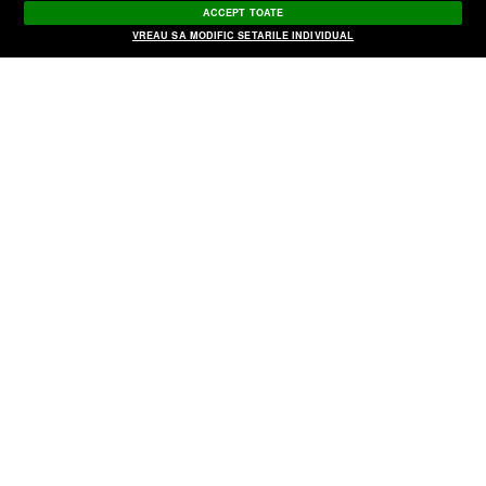
pe Facebook şi Instagram în prima parte
ACCEPT TOATE
a campaniei
VREAU SA MODIFIC SETARILE INDIVIDUAL
A fost depusă o plângere penală pentru
trădare şi omor calificat pe numele lui
Victor Ponta
Victor Ponta renunţă la cetăţenia
onorifică a Serbiei
Victor Ponta a fost exclus din PSD
Ce spune Victor Ponta după decizia
CCR: „Lupta pentru România şi pentru
români nu încetează niciodată”