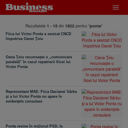
Desch
meniu
Rezultatele
1 - 15
din
1822
pentru "
ponta
"
Fiica lui Victor Ponta a sesizat CNCD
împotriva Oanei Ţoiu
Oana Ţoiu recunoaşte o „comunicare
paralelă” în cazul repatrierii fiicei lui
Victor Ponta
Reprezentant MAE: Fiica Dacianei Sârbu
şi a lui Victor Ponta nu apare în
evidenţele consulare
Ponta revine în mijlocul PSD, la