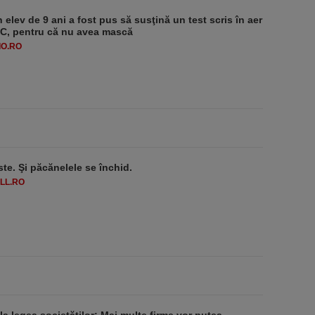
 elev de 9 ani a fost pus să susţină un test scris în aer
-1°C, pentru că nu avea mască
O.RO
ste. Şi păcănelele se închid.
LL.RO