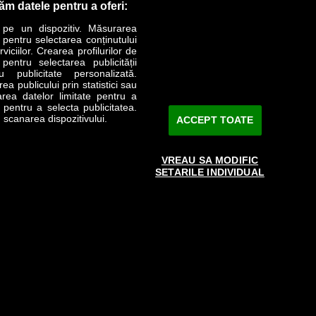
răm datele pentru a oferi:
 pe un dispozitiv. Măsurarea
r pentru selectarea conținutului
iciilor. Crearea profilurilor de
 pentru selectarea publicității
LIFESTYLE
SPECIAL
OPINII
u publicitate personalizată.
a publicului prin statistici sau
area datelor limitate pentru a
Revista Business Magazin
e pentru a selecta publicitatea.
 scanarea dispozitivului.
ACCEPT TOATE
Abonează-te şi primeşte revista acasă
saptămânal
VREAU SA MODIFIC
Discount:
15%
SETARILE INDIVIDUAL
Arhivă revistă
ABONARE
 aprobată de către www.bmag.ro doar în limita a 250 de semne.
ai în acord cu termenii agreaţi şi menţionaţi in
această pagină
.