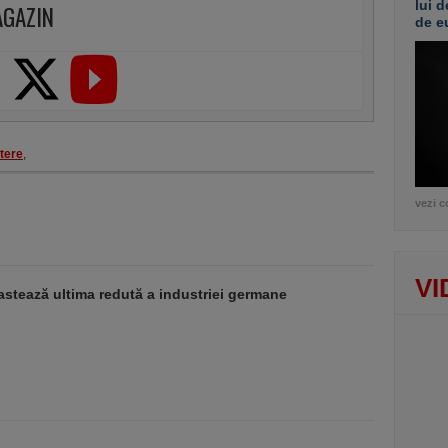
lui d
AGAZIN
de e
tere
,
vezi c
VI
stează ultima redută a industriei germane