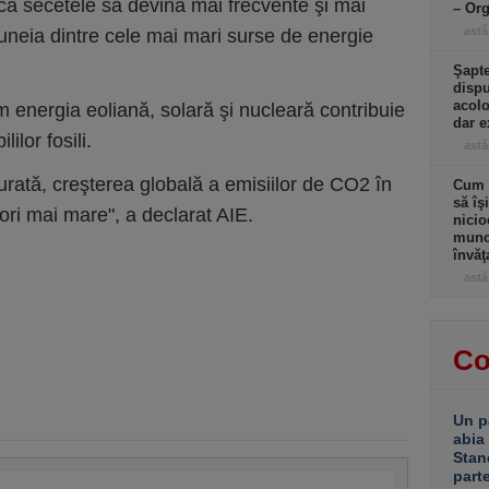
 ca secetele să devină mai frecvente şi mai
– Or
astă
 uneia dintre cele mai mari surse de energie
Şapte
dispu
acolo
 energia eoliană, solară şi nucleară contribuie
dar e
ilor fosili.
astă
urată, creşterea globală a emisiilor de CO2 în
Cum a
să îş
ei ori mai mare", a declarat AIE.
nicio
muncă
învăţ
astă
Co
Un p
abia
Stan
part