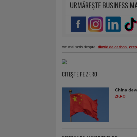
URMĂREȘTE BUSINESS M
Am mai scris despre:
dioxid de carbon
,
creş
CITEŞTE PE ZF.RO
China deva
ZF.RO