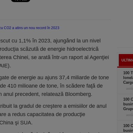
scut cu 1,1% în 2023, ajungând la un nivel
producţia scăzută de energie hidroelectrică
erea Chinei, se arată într-un raport al Agenţiei
ULTIM
AIE).
100 T
egate de energie au ajuns 37,4 miliarde de tone
Ionel
Carg
 de 410 milioane de tone, în scădere faţă de
astă
n anul precedent, relatează Bloomberg.
100 C
busi
ibuit la gradul de creştere a emisiilor de anul
Grup
care a redus capacitatea de producţie
astă
 China şi SUA.
100 C
busin