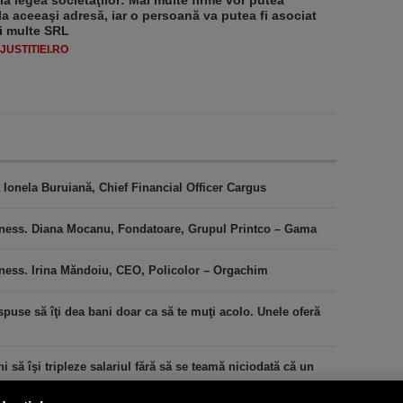
 la legea societăţilor: Mai multe firme vor putea
la aceeaşi adresă, iar o persoană va putea fi asociat
i multe SRL
USTITIEI.RO
 Ionela Buruiană, Chief Financial Officer Cargus
iness. Diana Mocanu, Fondatoare, Grupul Printco – Gama
iness. Irina Măndoiu, CEO, Policolor – Orgachim
puse să îţi dea bani doar ca să te muţi acolo. Unele oferă
 să îşi tripleze salariul fără să se teamă niciodată că un