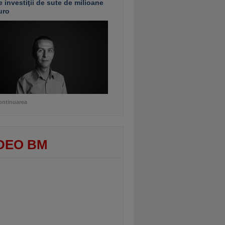
e investiţii de sute de milioane
uro
ontinuarea
DEO BM