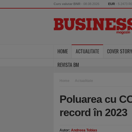
Curs valutar BNR
- 08.08.2026
EUR
- 5.2473 
HOME
ACTUALITATE
COVER STOR
REVISTA BM
Home
Actualitate
Poluarea cu CO
record în 2023
Autor:
Andreea Tobias