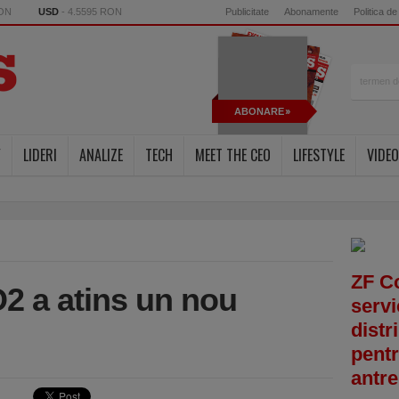
RON
USD
- 4.5595 RON
Publicitate
Abonamente
Politica de
ABONARE
Y
LIDERI
ANALIZE
TECH
MEET THE CEO
LIFESTYLE
VIDEO
ZF C
2 a atins un nou
servi
distr
pentr
antre