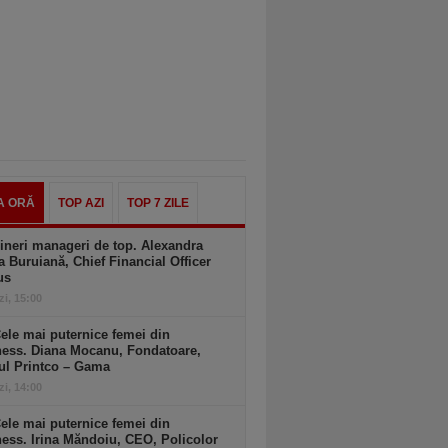
A ORĂ
TOP AZI
TOP 7 ZILE
ineri manageri de top. Alexandra
a Buruiană, Chief Financial Officer
us
zi, 15:00
ele mai puternice femei din
ness. Diana Mocanu, Fondatoare,
ul Printco – Gama
zi, 14:00
ele mai puternice femei din
ess. Irina Măndoiu, CEO, Policolor