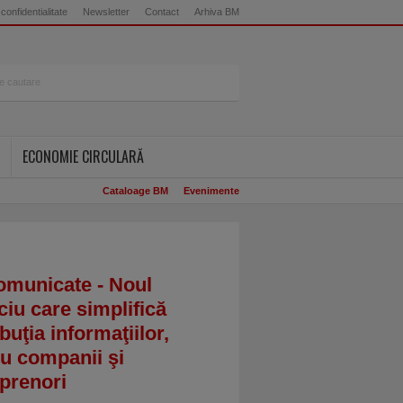
 confidentialitate
Newsletter
Contact
Arhiva BM
ECONOMIE CIRCULARĂ
Cataloage BM
Evenimente
omunicate - Noul
ciu care simplifică
ibuţia informaţiilor,
u companii şi
prenori