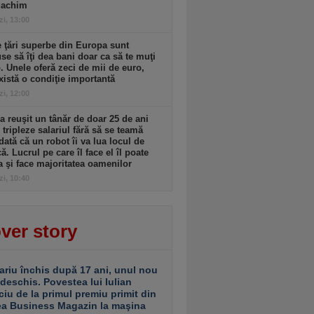
gachim
zi, 13:00
 ţări superbe din Europa sunt
se să îţi dea bani doar ca să te muţi
. Unele oferă zeci de mii de euro,
xistă o condiţie importantă
zi, 12:00
 reuşit un tânăr de doar 25 de ani
i tripleze salariul fără să se teamă
dată că un robot îi va lua locul de
. Lucrul pe care îl face el îl poate
a şi face majoritatea oamenilor
zi, 10:40
ver story
ariu închis după 17 ani, unul nou
 deschis. Povestea lui Iulian
ciu de la primul premiu primit din
ea Business Magazin la maşina