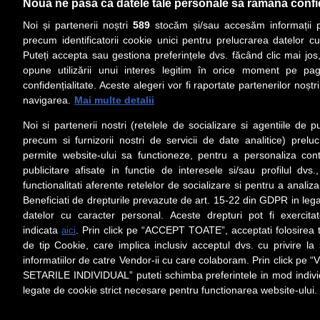
Nouă ne pasă ca datele tale personale să rămână confi
Noi și partenerii noștri
589
stocăm și/sau accesăm informații pe
precum identificatorii cookie unici pentru prelucrarea datelor c
Puteți accepta sau gestiona preferințele dvs. făcând clic mai jos,
PRIMA PAGINĂ
ACTUALITATE
CO
opune utilizării unui interes legitim în orice moment pe pag
confidențialitate. Aceste alegeri vor fi raportate partenerilor noștr
navigarea.
Mai multe detalii
Social
Link-
Noi si partenerii nostri (retelele de socializare si agentiile de p
Z
iarul
Urmareste-ne pe Facebook
precum si furnizorii nostri de servicii de date analitice) prel
Despre
permite website-ului sa functioneze, pentru a personaliza conti
Contac
publicitare afisate in functie de interesele si/sau profilul dvs
Contac
functionalitati aferente retelelor de socializare si pentru a analiza
Beneficiati de drepturile prevazute de art. 15-22 din GDPR in leg
Contac
datelor cu caracter personal. Aceste drepturi pot fi exercita
Abonam
indicata
. Prin click pe “ACCEPT TOATE”, acceptati folosirea t
aici
Redact
de tip Cookie, care implica inclusiv acceptul dvs. cu privire l
informatiilor de catre Vendor-ii cu care colaboram. Prin click 
Setări cookies
SETARILE INDIVIDUAL” puteti schimba preferintele in mod individ
Preluarea fără cost a materialelor de presă (text, foto si/s
Spaţiile şi URL-ul/hyperlink-ul nu sunt luate în considerare în
legate de cookie strict necesare pentru functionarea website-ului.