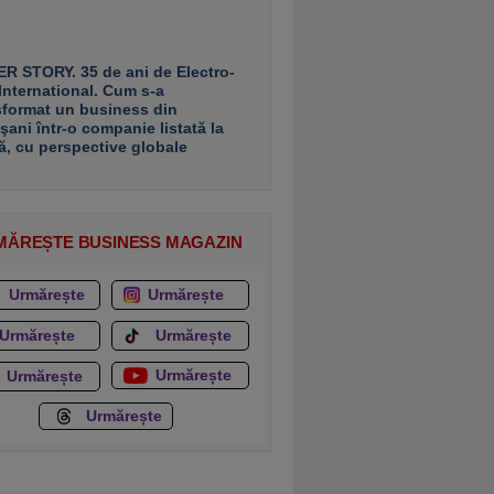
R STORY. 35 de ani de Electro-
 International. Cum s-a
sformat un business din
şani într-o companie listată la
ă, cu perspective globale
MĂREȘTE BUSINESS MAGAZIN
Urmărește
Urmărește
Urmărește
Urmărește
Urmărește
Urmărește
Urmărește