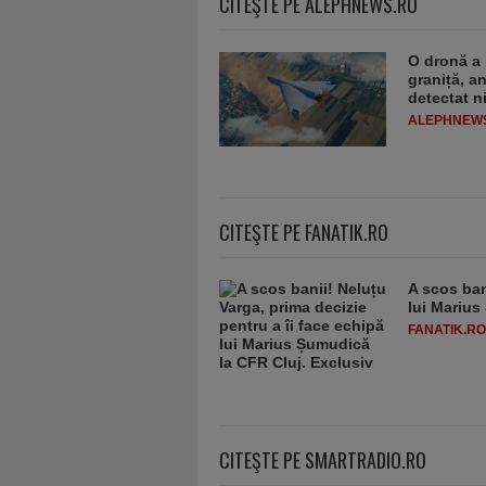
CITEŞTE PE ALEPHNEWS.RO
O dronă a 
graniță, a
detectat n
ALEPHNEW
CITEŞTE PE FANATIK.RO
A scos ban
lui Marius
FANATIK.RO
CITEŞTE PE SMARTRADIO.RO