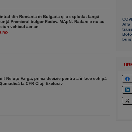
intrat din România în Bulgaria și a explodat lângă
COVE
nunță Premierul bulgar Radev. MApN: Radarele nu au
Alfa
iciun vehicul aerian
tran
S.RO
Boto
burs
UR
ii! Neluțu Varga, prima decizie pentru a îi face echipă
 Șumudică la CFR Cluj. Exclusiv