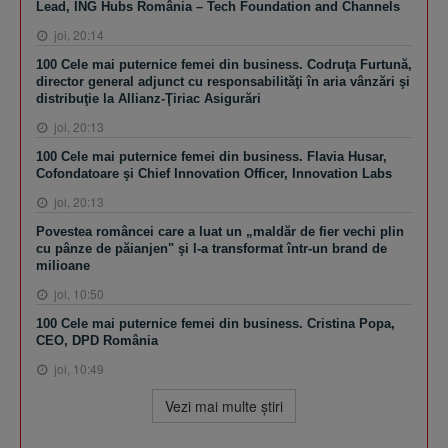
Lead, ING Hubs România – Tech Foundation and Channels
joi, 20:14
100 Cele mai puternice femei din business. Codruţa Furtună,
director general adjunct cu responsabilităţi în aria vânzări şi
distribuţie la Allianz-Ţiriac Asigurări
joi, 20:13
100 Cele mai puternice femei din business. Flavia Husar,
Cofondatoare şi Chief Innovation Officer, Innovation Labs
joi, 20:13
Povestea româncei care a luat un „maldăr de fier vechi plin
cu pânze de păianjen" şi l-a transformat într-un brand de
milioane
joi, 10:50
100 Cele mai puternice femei din business. Cristina Popa,
CEO, DPD România
joi, 10:49
Vezi mai multe ştiri