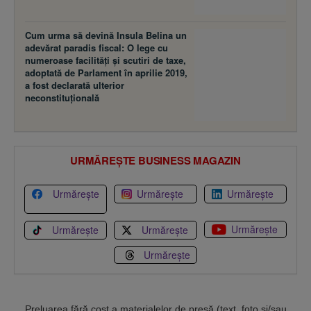
Cum urma să devină Insula Belina un
adevărat paradis fiscal: O lege cu
numeroase facilităţi şi scutiri de taxe,
adoptată de Parlament în aprilie 2019,
a fost declarată ulterior
neconstituţională
URMĂREȘTE BUSINESS MAGAZIN
Urmărește
Urmărește
Urmărește
Urmărește
Urmărește
Urmărește
Urmărește
Preluarea fără cost a materialelor de presă (text, foto si/sau