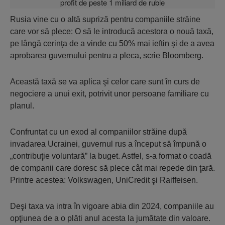
Rusia vine cu o altă supriză pentru companiile străine
care vor să plece: O să le introducă acestora o nouă taxă,
pe lângă cerinţa de a vinde cu 50% mai ieftin şi de a avea
aprobarea guvernului pentru a pleca, scrie Bloomberg.
Această taxă se va aplica şi celor care sunt în curs de
negociere a unui exit, potrivit unor persoane familiare cu
planul.
Confruntat cu un exod al companiilor străine după
invadarea Ucrainei, guvernul rus a început să împună o
„contribuţie voluntară” la buget. Astfel, s-a format o coadă
de companii care doresc să plece cât mai repede din ţară.
Printre acestea: Volkswagen, UniCredit şi Raiffeisen.
Deşi taxa va intra în vigoare abia din 2024, companiile au
opţiunea de a o plăti anul acesta la jumătate din valoare.