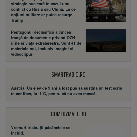
strategie nucleară în cazul unui
conflict cu Rusia sau China. La ce
opțiuni militare ar putea recurge
Trump
Pentagonul declasifică a cincea
tranșă de documente privind OZN-
urile și viața extraterestră. Sunt 41 de
materiale noi, inclusiv imagini și
videoclipuri
SMARTRADIO.RO
Austria| Un elev de 9 ani a fost pus să susţină un test scris
în aer liber, la -1°C, pentru că nu avea mască
COMEDYMALL.RO
Vremuri triste. Şi păcănelele se
închid.