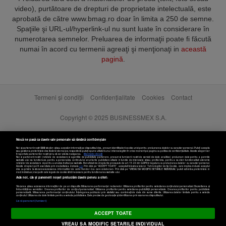
video), purtătoare de drepturi de proprietate intelectuală, este
aprobată de către www.bmag.ro doar în limita a 250 de semne.
Spaţiile şi URL-ul/hyperlink-ul nu sunt luate în considerare în
numerotarea semnelor. Preluarea de informaţii poate fi făcută
numai în acord cu termenii agreaţi şi menţionaţi in
această
pagină
.
Termeni și condiții
Confidențialitate
Cookies
Contact
Copyright © 2025 BUSINESSMEX S.A.
Nouă ne pasă ca datele tale personale să rămână confidențiale
Noi și partenerii noștri
589
stocăm și/sau accesăm informații pe dispozitivul dvs., precum identificatorii cookie unici pentru prelucrarea datelor cu caracter personal. Puteți accepta
sau gestiona preferințele dvs. făcând clic mai jos, respectiv vă puteți opune utilizării unui interes legitim în orice moment pe pagina cu politica de confidențialitate. Aceste alegeri vor
fi raportate partenerilor noștri și nu vă vor afecta navigarea.
Mai multe detalii
Noi si partenerii nostri (retelele de socializare si agentiile de publicitate partenere, precum si furnizorii nostri de servicii de date analitice) prelucram date pentru a permite
website-ului sa functioneze, pentru a personaliza continutul si anunturile publicitare afisate in functie de interesele si/sau profilul dvs., pentru a va oferi functionalitati aferente
retelelor de socializare si pentru a analiza traficul pe website. Beneficiati de drepturile prevazute de art. 15-22 din GDPR in legatura cu prelucrarea datelor cu caracter personal.
Aceste drepturi pot fi exercitate prin modalitatea indicata
aici
. Prin click pe “ACCEPT TOATE”, acceptati folosirea tuturor Tehnologiilor de tip Cookie, care implica inclusiv acceptul
dvs. cu privire la stocarea/accesarea informatiilor de catre Vendor-ii cu care colaboram. Prin click pe “VREAU SA MODIFIC SETARILE INDIVIDUAL” puteti schimba preferintele in
mod individual, mai putin cele legate de cookie strict necesare pentru functionarea website-ului.
Atât noi, cât și partenerii noștri prelucrăm datele pentru a oferi:
Stocarea și/sau accesarea informațiilor de pe un dispozitiv. Măsurarea performanței reclamelor. Utilizarea profilurilor pentru selectarea conținutului personalizat. Dezvoltarea și
îmbunătățirea serviciilor. Crearea profilurilor de conținut personalizat. Utilizarea profilurilor pentru selectarea publicității personalizate. Crearea profilurilor pentru publicitate
personalizată. Măsurarea performanței conținutului. Înțelegerea publicului prin statistici sau combinații de date din surse diferite. Utilizarea datelor limitate pentru a selecta
Setări cookies
conținutul. Utilizarea de date limitate pentru a selecta publicitatea. Date precise de geolocație și identificarea prin scanarea dispozitivului.
Listă parteneri (furnizori)
ACCEPT TOATE
VREAU SA MODIFIC SETARILE INDIVIDUAL