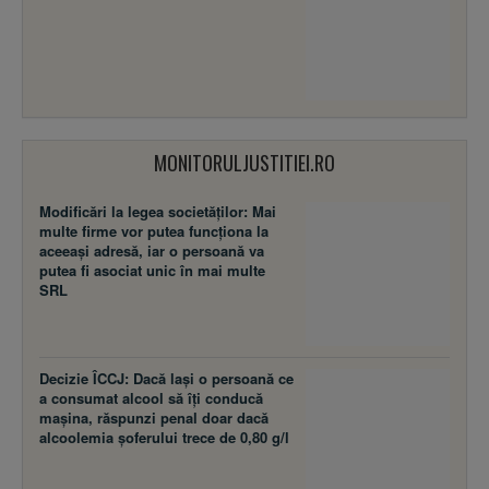
MONITORULJUSTITIEI.RO
Modificări la legea societăţilor: Mai
multe firme vor putea funcţiona la
aceeaşi adresă, iar o persoană va
putea fi asociat unic în mai multe
SRL
Decizie ÎCCJ: Dacă laşi o persoană ce
a consumat alcool să îţi conducă
maşina, răspunzi penal doar dacă
alcoolemia şoferului trece de 0,80 g/l