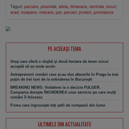
Taguri:
parcare
,
piramida
,
sticla
,
timisoara
,
centrala
,
locuri
,
arad
,
incepere
,
miscare
,
par
,
parcari
,
proiect
,
promisiune
PE ACEEAŞI TEMA
Oraş care oferă o slujbă şi două hectare de teren oricui
acceptă să se mute acolo
Antreprenorii români care şi-au dus afacerile în Praga la mai
puţin de trei luni de la extinderea în Bucureşti
BREAKING NEWS: Vodafone ia o decizie FULGER.
Compania doreşte ÎNCHIDEREA unui serviciu pe care mulţi
români îl folosesc
Firma care ingrozeşte toţi şefii de companii din lume
ULTIMELE DIN ACTUALITATE