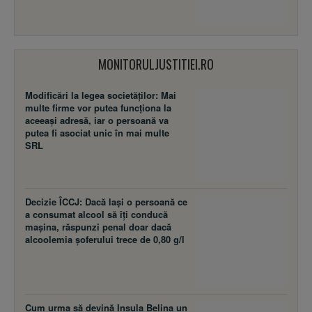
MONITORULJUSTITIEI.RO
Modificări la legea societăţilor: Mai
multe firme vor putea funcţiona la
aceeaşi adresă, iar o persoană va
putea fi asociat unic în mai multe
SRL
Decizie ÎCCJ: Dacă laşi o persoană ce
a consumat alcool să îţi conducă
maşina, răspunzi penal doar dacă
alcoolemia şoferului trece de 0,80 g/l
Cum urma să devină Insula Belina un