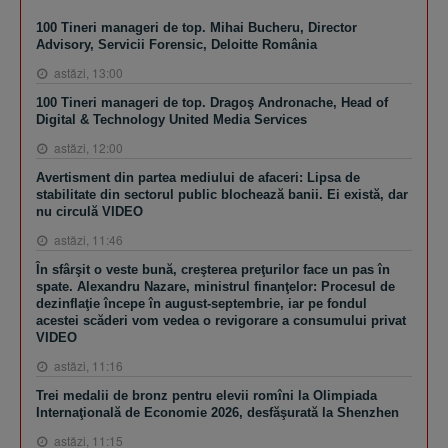
100 Tineri manageri de top. Mihai Bucheru, Director
Advisory, Servicii Forensic, Deloitte România
astăzi, 13:00
100 Tineri manageri de top. Dragoş Andronache, Head of
Digital & Technology United Media Services
astăzi, 12:00
Avertisment din partea mediului de afaceri: Lipsa de
stabilitate din sectorul public blochează banii. Ei există, dar
nu circulă VIDEO
astăzi, 11:46
În sfârşit o veste bună, creşterea preţurilor face un pas în
spate. Alexandru Nazare, ministrul finanţelor: Procesul de
dezinflaţie începe în august-septembrie, iar pe fondul
acestei scăderi vom vedea o revigorare a consumului privat
VIDEO
astăzi, 11:16
Trei medalii de bronz pentru elevii romîni la Olimpiada
Internaţională de Economie 2026, desfăşurată la Shenzhen
astăzi, 11:15