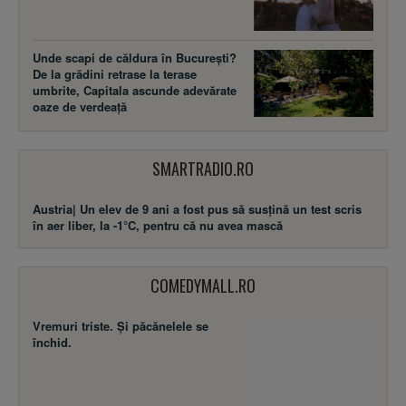
Unde scapi de căldura în București?
De la grădini retrase la terase
umbrite, Capitala ascunde adevărate
oaze de verdeață
SMARTRADIO.RO
Austria| Un elev de 9 ani a fost pus să susţină un test scris
în aer liber, la -1°C, pentru că nu avea mască
COMEDYMALL.RO
Vremuri triste. Şi păcănelele se
închid.