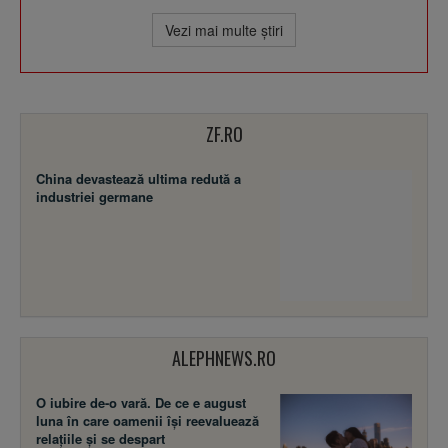
Vezi mai multe ştiri
ZF.RO
China devastează ultima redută a
industriei germane
ALEPHNEWS.RO
O iubire de-o vară. De ce e august
luna în care oamenii își reevaluează
relațiile și se despart