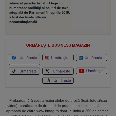
adevărat paradis fiscal: O lege cu
numeroase facilităţi şi scutiri de taxe,
adoptată de Parlament în aprilie 2019,
a fost declarată ulterior
neconstituţională
URMĂREȘTE BUSINESS MAGAZIN
Urmărește
Urmărește
Urmărește
Urmărește
Urmărește
Urmărește
Urmărește
Preluarea fără cost a materialelor de presă (text, foto si/sau
video), purtătoare de drepturi de proprietate intelectuală, este
aprobată de către www.bmag.ro doar în limita a 250 de semne.
Spaţiile şi URL-ul/hyperlink-ul nu sunt luate în considerare în