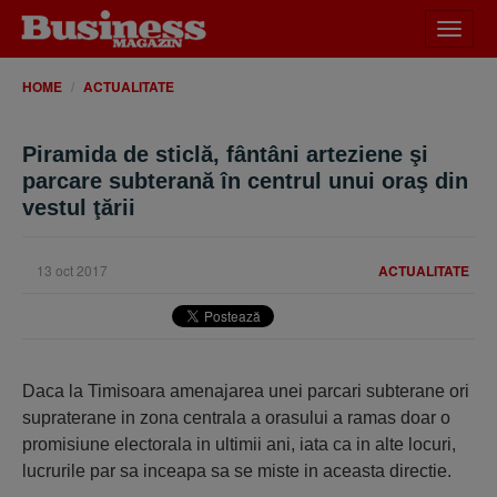
Desch
meniu
HOME
ACTUALITATE
Piramida de sticlă, fântâni arteziene şi
parcare subterană în centrul unui oraş din
vestul ţării
13 oct 2017
ACTUALITATE
Daca la Timisoara amenajarea unei parcari subterane ori
supraterane in zona centrala a orasului a ramas doar o
promisiune electorala in ultimii ani, iata ca in alte locuri,
lucrurile par sa inceapa sa se miste in aceasta directie.