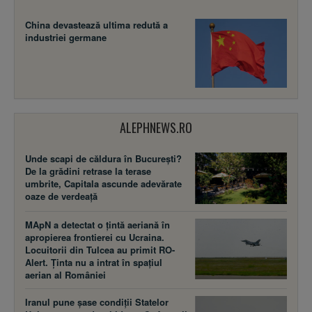
China devastează ultima redută a
industriei germane
ALEPHNEWS.RO
Unde scapi de căldura în București?
De la grădini retrase la terase
umbrite, Capitala ascunde adevărate
oaze de verdeață
MApN a detectat o țintă aeriană în
apropierea frontierei cu Ucraina.
Locuitorii din Tulcea au primit RO-
Alert. Ținta nu a intrat în spațiul
aerian al României
Iranul pune șase condiții Statelor