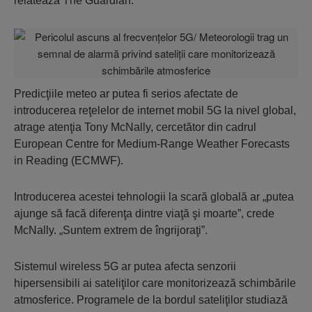
relatează The Guardian.
Predicţiile meteo ar putea fi serios afectate de
introducerea reţelelor de internet mobil 5G la nivel global,
atrage atenţia Tony McNally, cercetător din cadrul
European Centre for Medium-Range Weather Forecasts
in Reading (ECMWF).
Introducerea acestei tehnologii la scară globală ar
„putea
ajunge să facă diferenţa dintre viaţă şi moarte”
, crede
McNally.
„Suntem extrem de îngrijoraţi”
.
Sistemul wireless 5G ar putea afecta senzorii
hipersensibili ai sateliţilor care monitorizează schimbările
atmosferice. Programele de la bordul sateliţilor studiază