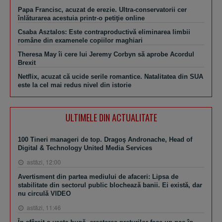
Papa Francisc, acuzat de erezie. Ultra-conservatorii cer
înlăturarea acestuia printr-o petiţie online
Csaba Asztalos: Este contraproductivă eliminarea limbii
române din examenele copiilor maghiari
Theresa May îi cere lui Jeremy Corbyn să aprobe Acordul
Brexit
Netflix, acuzat că ucide serile romantice. Natalitatea din SUA
este la cel mai redus nivel din istorie
ULTIMELE DIN ACTUALITATE
100 Tineri manageri de top. Dragoş Andronache, Head of
Digital & Technology United Media Services
astăzi, 12:00
Avertisment din partea mediului de afaceri: Lipsa de
stabilitate din sectorul public blochează banii. Ei există, dar
nu circulă VIDEO
astăzi, 11:46