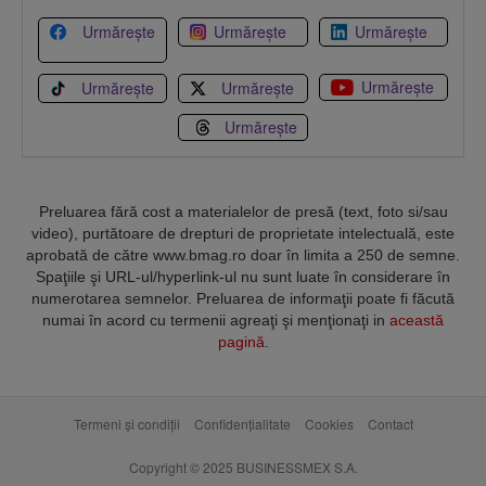
Urmărește
Urmărește
Urmărește
Urmărește
Urmărește
Urmărește
Urmărește
Preluarea fără cost a materialelor de presă (text, foto si/sau
video), purtătoare de drepturi de proprietate intelectuală, este
aprobată de către www.bmag.ro doar în limita a 250 de semne.
Spaţiile şi URL-ul/hyperlink-ul nu sunt luate în considerare în
numerotarea semnelor. Preluarea de informaţii poate fi făcută
numai în acord cu termenii agreaţi şi menţionaţi in
această
pagină
.
Termeni și condiții
Confidențialitate
Cookies
Contact
Copyright © 2025 BUSINESSMEX S.A.