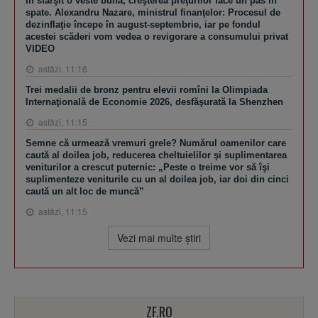
În sfârşit o veste bună, creşterea preţurilor face un pas în
spate. Alexandru Nazare, ministrul finanţelor: Procesul de
dezinflaţie începe în august-septembrie, iar pe fondul
acestei scăderi vom vedea o revigorare a consumului privat
VIDEO
astăzi, 11:16
Trei medalii de bronz pentru elevii romîni la Olimpiada
Internaţională de Economie 2026, desfăşurată la Shenzhen
astăzi, 11:15
Semne că urmează vremuri grele? Numărul oamenilor care
caută al doilea job, reducerea cheltuielilor şi suplimentarea
veniturilor a crescut puternic: „Peste o treime vor să îşi
suplimenteze veniturile cu un al doilea job, iar doi din cinci
caută un alt loc de muncă”
astăzi, 11:15
Vezi mai multe ştiri
ZF.RO