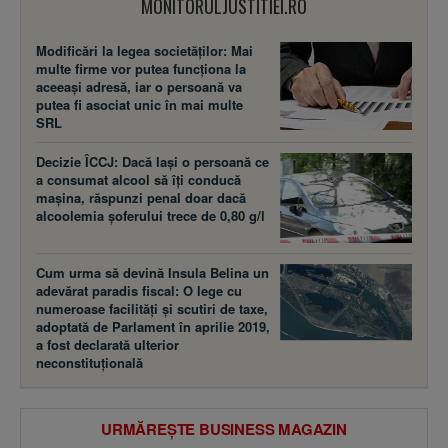
MONITORULJUSTITIEI.RO
Modificări la legea societăţilor: Mai
multe firme vor putea funcţiona la
aceeaşi adresă, iar o persoană va
putea fi asociat unic în mai multe
SRL
Decizie ÎCCJ: Dacă laşi o persoană ce
a consumat alcool să îţi conducă
maşina, răspunzi penal doar dacă
alcoolemia şoferului trece de 0,80 g/l
Cum urma să devină Insula Belina un
adevărat paradis fiscal: O lege cu
numeroase facilităţi şi scutiri de taxe,
adoptată de Parlament în aprilie 2019,
a fost declarată ulterior
neconstituţională
URMĂREȘTE BUSINESS MAGAZIN