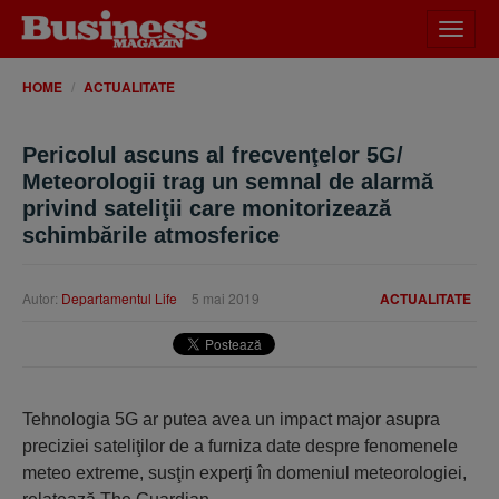
Desch
meniu
HOME
ACTUALITATE
Pericolul ascuns al frecvenţelor 5G/
Meteorologii trag un semnal de alarmă
privind sateliţii care monitorizează
schimbările atmosferice
Autor:
Departamentul Life
5 mai 2019
ACTUALITATE
Tehnologia 5G ar putea avea un impact major asupra
preciziei sateliţilor de a furniza date despre fenomenele
meteo extreme, susţin experţi în domeniul meteorologiei,