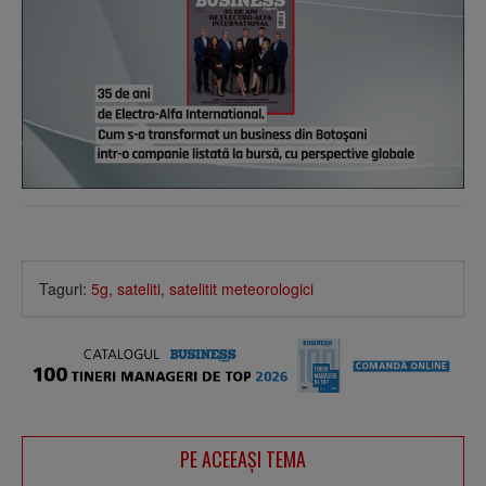
Taguri:
5g
,
sateliti
,
satelitit meteorologici
PE ACEEAŞI TEMA