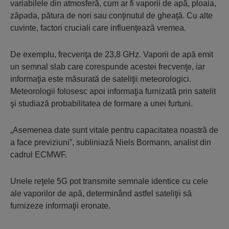
variabilele din atmosferă, cum ar fi vaporii de apă, ploaia,
zăpada, pătura de nori sau conţinutul de gheaţă. Cu alte
cuvinte, factori cruciali care influenţează vremea.
De exemplu, frecvenţa de 23,8 GHz. Vaporii de apă emit
un semnal slab care corespunde acestei frecvenţe, iar
informaţia este măsurată de sateliţii meteorologici.
Meteorologii folosesc apoi informaţia furnizată prin satelit
şi studiază probabilitatea de formare a unei furtuni.
„Asemenea date sunt vitale pentru capacitatea noastră de
a face previziuni”
, subliniază Niels Bormann, analist din
cadrul ECMWF.
Unele reţele 5G pot transmite semnale identice cu cele
ale vaporilor de apă, determinând astfel sateliţii să
furnizeze informaţii eronate.