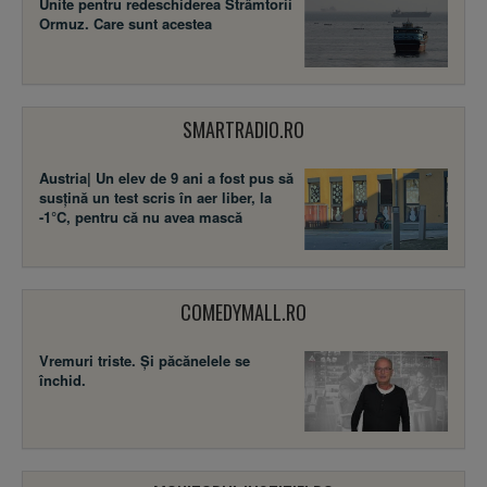
Unite pentru redeschiderea Strâmtorii
Ormuz. Care sunt acestea
SMARTRADIO.RO
Austria| Un elev de 9 ani a fost pus să
susţină un test scris în aer liber, la
-1°C, pentru că nu avea mască
COMEDYMALL.RO
Vremuri triste. Şi păcănelele se
închid.