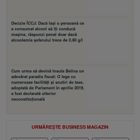
Decizie ÎCCJ: Dacă laşi o persoană ce
a consumat alcool să îţi conducă
maşina, răspunzi penal doar dacă
alcoolemia şoferului trece de 0,80 g/l
Cum urma să devină Insula Belina un
adevărat paradis fiscal: O lege cu
numeroase facilităţi şi scutiri de taxe,
adoptată de Parlament în aprilie 2019,
a fost declarată ulterior
neconstituţională
URMĂREȘTE BUSINESS MAGAZIN