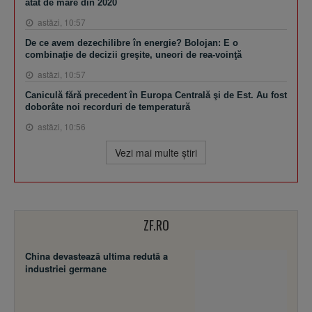
atât de mare din 2020
astăzi, 10:57
De ce avem dezechilibre în energie? Bolojan: E o
combinaţie de decizii greşite, uneori de rea-voinţă
astăzi, 10:57
Caniculă fără precedent în Europa Centrală şi de Est. Au fost
doborâte noi recorduri de temperatură
astăzi, 10:56
Vezi mai multe ştiri
ZF.RO
China devastează ultima redută a
industriei germane