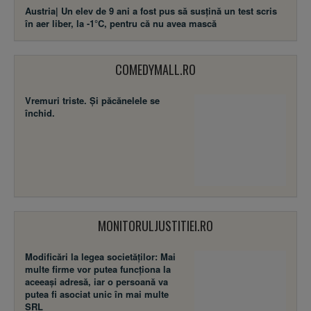
Austria| Un elev de 9 ani a fost pus să susţină un test scris
în aer liber, la -1°C, pentru că nu avea mască
COMEDYMALL.RO
Vremuri triste. Şi păcănelele se
închid.
MONITORULJUSTITIEI.RO
Modificări la legea societăţilor: Mai
multe firme vor putea funcţiona la
aceeaşi adresă, iar o persoană va
putea fi asociat unic în mai multe
SRL