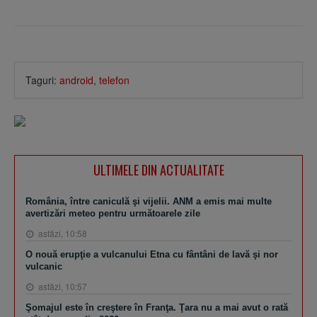
Taguri:
android
,
telefon
ULTIMELE DIN ACTUALITATE
România, între caniculă şi vijelii. ANM a emis mai multe
avertizări meteo pentru următoarele zile
astăzi, 10:58
O nouă erupţie a vulcanului Etna cu fântâni de lavă şi nor
vulcanic
astăzi, 10:57
Şomajul este în creştere în Franţa. Ţara nu a mai avut o rată