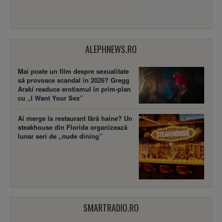
ALEPHNEWS.RO
Mai poate un film despre sexualitate
să provoace scandal în 2026? Gregg
Araki readuce erotismul în prim-plan
cu „I Want Your Sex”
Ai merge la restaurant fără haine? Un
steakhouse din Florida organizează
lunar seri de „nude dining”
SMARTRADIO.RO