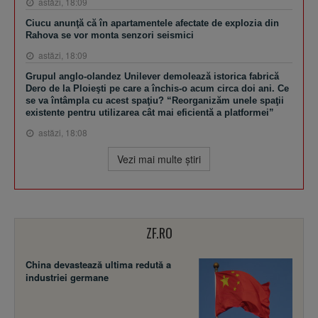
astăzi, 18:09
Ciucu anunţă că în apartamentele afectate de explozia din
Rahova se vor monta senzori seismici
astăzi, 18:09
Grupul anglo-olandez Unilever demolează istorica fabrică
Dero de la Ploieşti pe care a închis-o acum circa doi ani. Ce
se va întâmpla cu acest spaţiu? “Reorganizăm unele spaţii
existente pentru utilizarea cât mai eficientă a platformei”
astăzi, 18:08
Vezi mai multe ştiri
ZF.RO
China devastează ultima redută a
industriei germane