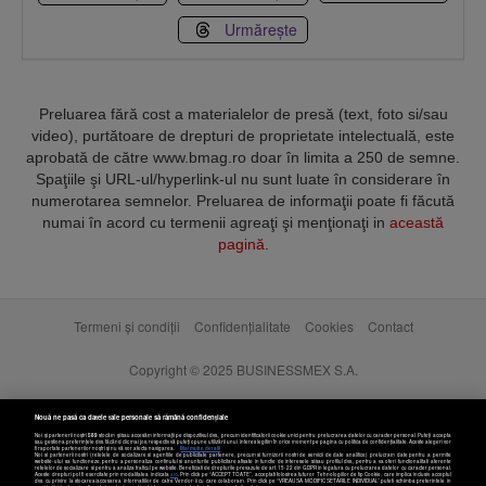
Urmărește
Preluarea fără cost a materialelor de presă (text, foto si/sau
video), purtătoare de drepturi de proprietate intelectuală, este
aprobată de către www.bmag.ro doar în limita a 250 de semne.
Spaţiile şi URL-ul/hyperlink-ul nu sunt luate în considerare în
numerotarea semnelor. Preluarea de informaţii poate fi făcută
numai în acord cu termenii agreaţi şi menţionaţi in
această
pagină
.
Termeni și condiții
Confidențialitate
Cookies
Contact
Copyright © 2025 BUSINESSMEX S.A.
Nouă ne pasă ca datele tale personale să rămână confidențiale
Noi și partenerii noștri
589
stocăm și/sau accesăm informații pe dispozitivul dvs., precum identificatorii cookie unici pentru prelucrarea datelor cu caracter personal. Puteți accepta
sau gestiona preferințele dvs. făcând clic mai jos, respectiv vă puteți opune utilizării unui interes legitim în orice moment pe pagina cu politica de confidențialitate. Aceste alegeri vor
fi raportate partenerilor noștri și nu vă vor afecta navigarea.
Mai multe detalii
Noi si partenerii nostri (retelele de socializare si agentiile de publicitate partenere, precum si furnizorii nostri de servicii de date analitice) prelucram date pentru a permite
website-ului sa functioneze, pentru a personaliza continutul si anunturile publicitare afisate in functie de interesele si/sau profilul dvs., pentru a va oferi functionalitati aferente
retelelor de socializare si pentru a analiza traficul pe website. Beneficiati de drepturile prevazute de art. 15-22 din GDPR in legatura cu prelucrarea datelor cu caracter personal.
Aceste drepturi pot fi exercitate prin modalitatea indicata
aici
. Prin click pe “ACCEPT TOATE”, acceptati folosirea tuturor Tehnologiilor de tip Cookie, care implica inclusiv acceptul
dvs. cu privire la stocarea/accesarea informatiilor de catre Vendor-ii cu care colaboram. Prin click pe “VREAU SA MODIFIC SETARILE INDIVIDUAL” puteti schimba preferintele in