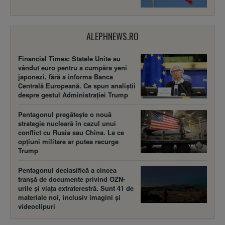
ALEPHNEWS.RO
Financial Times: Statele Unite au
vândut euro pentru a cumpăra yeni
japonezi, fără a informa Banca
Centrală Europeană. Ce spun analiștii
despre gestul Administrației Trump
Pentagonul pregătește o nouă
strategie nucleară în cazul unui
conflict cu Rusia sau China. La ce
opțiuni militare ar putea recurge
Trump
Pentagonul declasifică a cincea
tranșă de documente privind OZN-
urile și viața extraterestră. Sunt 41 de
materiale noi, inclusiv imagini și
videoclipuri