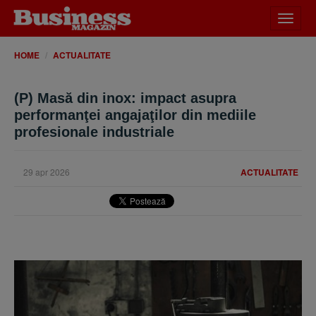
Desch
meniu
HOME
ACTUALITATE
(P) Masă din inox: impact asupra
performanţei angajaţilor din mediile
profesionale industriale
29 apr 2026
ACTUALITATE