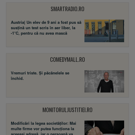
SMARTRADIO.RO
Austria| Un elev de 9 ani a fost pus să
susţină un test scris în aer liber, la
-1°C, pentru că nu avea mască
COMEDYMALL.RO
Vremuri triste. Şi păcănelele se
închid.
MONITORULJUSTITIEI.RO
Modificări la legea societăţilor: Mai
multe firme vor putea funcţiona la
aceeaşi adresă, iar o persoană va