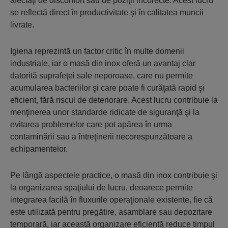
afectaţi de disconfort sau de poziţii incorecte. Acest lucru
se reflectă direct în productivitate şi în calitatea muncii
livrate.
Igiena reprezintă un factor critic în multe domenii
industriale, iar o masă din inox oferă un avantaj clar
datorită suprafeţei sale neporoase, care nu permite
acumularea bacteriilor şi care poate fi curăţată rapid şi
eficient, fără riscul de deteriorare. Acest lucru contribuie la
menţinerea unor standarde ridicate de siguranţă şi la
evitarea problemelor care pot apărea în urma
contaminării sau a întreţinerii necorespunzătoare a
echipamentelor.
Pe lângă aspectele practice, o masă din inox contribuie şi
la organizarea spaţiului de lucru, deoarece permite
integrarea facilă în fluxurile operaţionale existente, fie că
este utilizată pentru pregătire, asamblare sau depozitare
temporară, iar această organizare eficientă reduce timpul