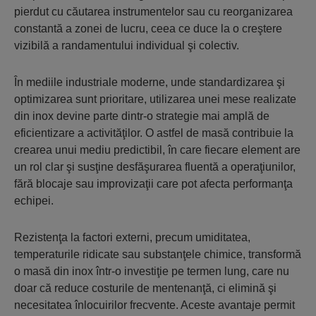
pierdut cu căutarea instrumentelor sau cu reorganizarea
constantă a zonei de lucru, ceea ce duce la o creştere
vizibilă a randamentului individual şi colectiv.
În mediile industriale moderne, unde standardizarea şi
optimizarea sunt prioritare, utilizarea unei mese realizate
din inox devine parte dintr-o strategie mai amplă de
eficientizare a activităţilor. O astfel de masă contribuie la
crearea unui mediu predictibil, în care fiecare element are
un rol clar şi susţine desfăşurarea fluentă a operaţiunilor,
fără blocaje sau improvizaţii care pot afecta performanţa
echipei.
Rezistenţa la factori externi, precum umiditatea,
temperaturile ridicate sau substanţele chimice, transformă
o masă din inox într-o investiţie pe termen lung, care nu
doar că reduce costurile de mentenanţă, ci elimină şi
necesitatea înlocuirilor frecvente. Aceste avantaje permit