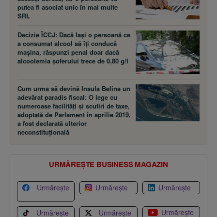
putea fi asociat unic în mai multe
SRL
Decizie ÎCCJ: Dacă laşi o persoană ce
a consumat alcool să îţi conducă
maşina, răspunzi penal doar dacă
alcoolemia şoferului trece de 0,80 g/l
Cum urma să devină Insula Belina un
adevărat paradis fiscal: O lege cu
numeroase facilităţi şi scutiri de taxe,
adoptată de Parlament în aprilie 2019,
a fost declarată ulterior
neconstituţională
URMĂREȘTE BUSINESS MAGAZIN
Urmărește
Urmărește
Urmărește
Urmărește
Urmărește
Urmărește