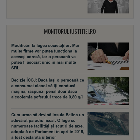
MONITORULJUSTITIEI.RO
Modificări la legea societăţilor: Mai
multe firme vor putea funcţiona la
aceeaşi adresă, iar o persoană va
putea fi asociat unic în mai multe
SRL
Decizie ÎCCJ: Dacă laşi o persoană ce
a consumat alcool să îţi conducă
maşina, răspunzi penal doar dacă
alcoolemia şoferului trece de 0,80 g/l
Cum urma să devină Insula Belina un
adevărat paradis fiscal: O lege cu
numeroase facilităţi şi scutiri de taxe,
adoptată de Parlament în aprilie 2019,
a fost declarată ulterior