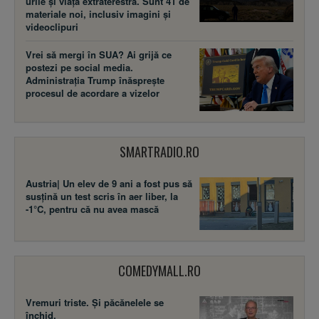
urile și viața extraterestră. Sunt 41 de
materiale noi, inclusiv imagini și
videoclipuri
Vrei să mergi în SUA? Ai grijă ce
postezi pe social media.
Administrația Trump înăsprește
procesul de acordare a vizelor
SMARTRADIO.RO
Austria| Un elev de 9 ani a fost pus să
susţină un test scris în aer liber, la
-1°C, pentru că nu avea mască
COMEDYMALL.RO
Vremuri triste. Şi păcănelele se
închid.