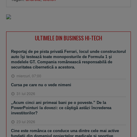
ULTIMELE DIN BUSINESS HI-TECH
Reportaj de pe pista privată Ferrari, locul unde constructorul
auto îşi testează toate monoposturile de Formula 1 şi
modelele GT. Compania românească responsabilă de
securitatea cibernetică a acestora.
miercuri, 07:00
Cursa pe care nu o vede nimeni
31 iul 2026
„Acum cinci ani primeai bani pe o poveste.” De la
PowerPointuri la dovezi: ce câştigă astăzi încrederea
investitorilor?
23 iul 2026
Cine este românca ce conduce una dintre cele mai active
fundaţii din domeniul proiectelor medicale şi sportive