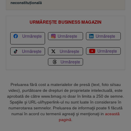
neconstituţională
URMĂREȘTE BUSINESS MAGAZIN
Urmărește
Urmărește
Urmărește
Urmărește
Urmărește
Urmărește
Urmărește
Preluarea fără cost a materialelor de presă (text, foto si/sau
video), purtătoare de drepturi de proprietate intelectuală, este
aprobată de către www.bmag.ro doar în limita a 250 de semne.
Spaţiile şi URL-ul/hyperlink-ul nu sunt luate în considerare în
numerotarea semnelor. Preluarea de informaţii poate fi făcută
numai în acord cu termenii agreaţi şi menţionaţi in
această
pagină
.