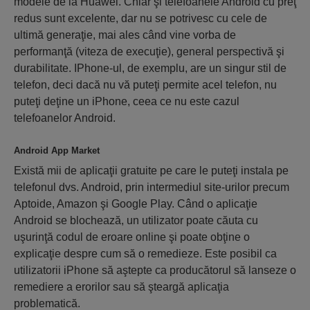
modele de la Huawei. Chiar şi telefoanele Android cu preţ
redus sunt excelente, dar nu se potrivesc cu cele de
ultimă generaţie, mai ales când vine vorba de
performanţă (viteza de execuţie), general perspectivă şi
durabilitate. IPhone-ul, de exemplu, are un singur stil de
telefon, deci dacă nu vă puteţi permite acel telefon, nu
puteţi deţine un iPhone, ceea ce nu este cazul
telefoanelor Android.
Android App Market
Există mii de aplicaţii gratuite pe care le puteţi instala pe
telefonul dvs. Android, prin intermediul site-urilor precum
Aptoide, Amazon şi Google Play. Când o aplicaţie
Android se blochează, un utilizator poate căuta cu
uşurinţă codul de eroare online şi poate obţine o
explicaţie despre cum să o remedieze. Este posibil ca
utilizatorii iPhone să aştepte ca producătorul să lanseze o
remediere a erorilor sau să şteargă aplicaţia
problematică.