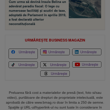
Cum urma să devină Insula Belina un
adevărat paradis fiscal: O lege cu
numeroase facilităţi şi scutiri de taxe,
adoptată de Parlament în aprilie 2019,
a fost declarată ulterior
neconstituţională
URMĂREȘTE BUSINESS MAGAZIN
Urmărește
Urmărește
Urmărește
Urmărește
Urmărește
Urmărește
Urmărește
Preluarea fără cost a materialelor de presă (text, foto si/sau
video), purtătoare de drepturi de proprietate intelectuală, este
aprobată de către www.bmag.ro doar în limita a 250 de semne.
Spaţiile şi URL-ul/hyperlink-ul nu sunt luate în considerare în