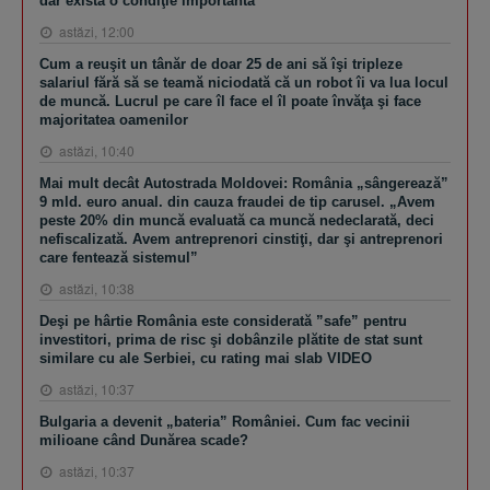
dar există o condiţie importantă
astăzi, 12:00
Cum a reuşit un tânăr de doar 25 de ani să îşi tripleze
salariul fără să se teamă niciodată că un robot îi va lua locul
de muncă. Lucrul pe care îl face el îl poate învăţa şi face
majoritatea oamenilor
astăzi, 10:40
Mai mult decât Autostrada Moldovei: România „sângerează”
9 mld. euro anual. din cauza fraudei de tip carusel. „Avem
peste 20% din muncă evaluată ca muncă nedeclarată, deci
nefiscalizată. Avem antreprenori cinstiţi, dar şi antreprenori
care fentează sistemul”
astăzi, 10:38
Deşi pe hârtie România este considerată ”safe” pentru
investitori, prima de risc şi dobânzile plătite de stat sunt
similare cu ale Serbiei, cu rating mai slab VIDEO
astăzi, 10:37
Bulgaria a devenit „bateria” României. Cum fac vecinii
milioane când Dunărea scade?
astăzi, 10:37