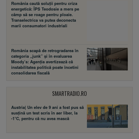
România caută soluții pentru criza
energetică: ÎPS Teodosie a mers pe
câmp să se roage pentru ploaie.
Transelectrica va putea deconecta
marii consumatori industriali
România scapă de retrogradarea în
categoria „junk” și în evaluarea
Moody’s: Agenția avertizează că
instabilitatea politică poate încetini
consolidarea fiscală
SMARTRADIO.RO
Austria| Un elev de 9 ani a fost pus să
susţină un test scris în aer liber, la
-1°C, pentru că nu avea mască