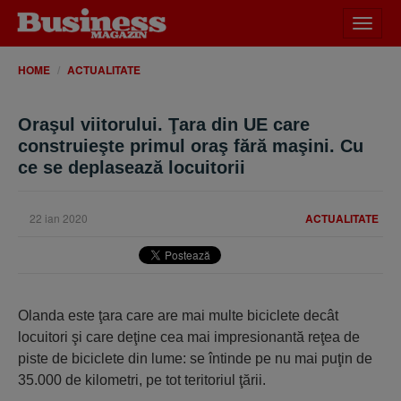
Desch
meniu
HOME
ACTUALITATE
Oraşul viitorului. Ţara din UE care
construieşte primul oraş fără maşini. Cu
ce se deplasează locuitorii
22 ian 2020
ACTUALITATE
Olanda este ţara care are mai multe biciclete decât
locuitori şi care deţine cea mai impresionantă reţea de
piste de biciclete din lume: se întinde pe nu mai puţin de
35.000 de kilometri, pe tot teritoriul ţării.