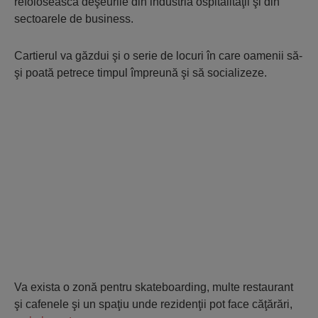
refolosească deşeurile din industria ospitalităţii şi din
sectoarele de business.
Cartierul va găzdui şi o serie de locuri în care oamenii să-
şi poată petrece timpul împreună şi să socializeze.
Va exista o zonă pentru skateboarding, multe restaurant
şi cafenele şi un spaţiu unde rezidenţii pot face căţărări,