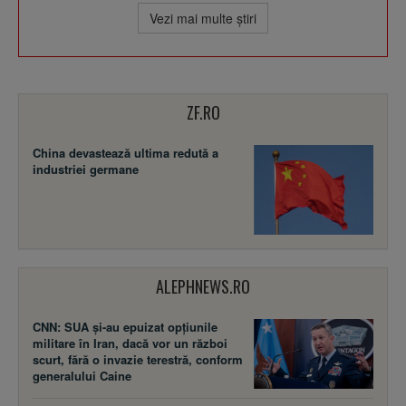
Vezi mai multe ştiri
ZF.RO
China devastează ultima redută a
industriei germane
ALEPHNEWS.RO
CNN: SUA şi-au epuizat opțiunile
militare în Iran, dacă vor un război
scurt, fără o invazie terestră, conform
generalului Caine