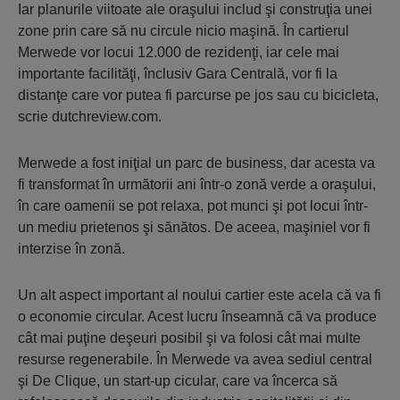
Iar planurile viitoate ale oraşului includ şi construţia unei
zone prin care să nu circule nicio maşină. În cartierul
Merwede vor locui 12.000 de rezidenţi, iar cele mai
importante facilităţi, înclusiv Gara Centrală, vor fi la
distanţe care vor putea fi parcurse pe jos sau cu bicicleta,
scrie dutchreview.com.
Merwede a fost iniţial un parc de business, dar acesta va
fi transformat în următorii ani într-o zonă verde a oraşului,
în care oamenii se pot relaxa, pot munci şi pot locui într-
un mediu prietenos şi sănătos. De aceea, maşiniel vor fi
interzise în zonă.
Un alt aspect important al noului cartier este acela că va fi
o economie circular. Acest lucru înseamnă că va produce
cât mai puţine deşeuri posibil şi va folosi cât mai multe
resurse regenerabile. În Merwede va avea sediul central
şi De Clique, un start-up cicular, care va încerca să