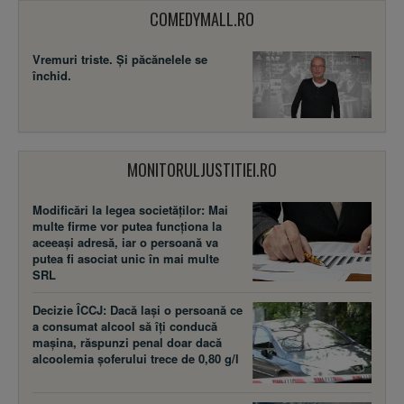
COMEDYMALL.RO
Vremuri triste. Şi păcănelele se
închid.
MONITORULJUSTITIEI.RO
Modificări la legea societăţilor: Mai
multe firme vor putea funcţiona la
aceeaşi adresă, iar o persoană va
putea fi asociat unic în mai multe
SRL
Decizie ÎCCJ: Dacă laşi o persoană ce
a consumat alcool să îţi conducă
maşina, răspunzi penal doar dacă
alcoolemia şoferului trece de 0,80 g/l