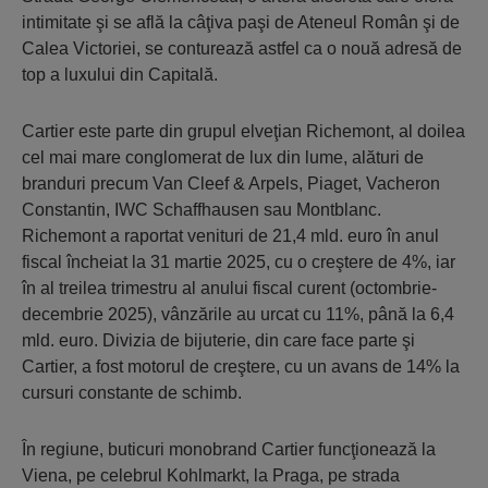
intimitate şi se află la câţiva paşi de Ateneul Român şi de
Calea Victoriei, se conturează astfel ca o nouă adresă de
top a luxului din Capitală.
Cartier este parte din grupul elveţian Richemont, al doilea
cel mai mare conglomerat de lux din lume, alături de
branduri precum Van Cleef & Arpels, Piaget, Vacheron
Constantin, IWC Schaffhausen sau Montblanc.
Richemont a raportat venituri de 21,4 mld. euro în anul
fiscal încheiat la 31 martie 2025, cu o creştere de 4%, iar
în al treilea trimestru al anului fiscal curent (octombrie-
decembrie 2025), vânzările au urcat cu 11%, până la 6,4
mld. euro. Divizia de bijuterie, din care face parte şi
Cartier, a fost motorul de creştere, cu un avans de 14% la
cursuri constante de schimb.
În regiune, buticuri monobrand Cartier funcţionează la
Viena, pe celebrul Kohlmarkt, la Praga, pe strada