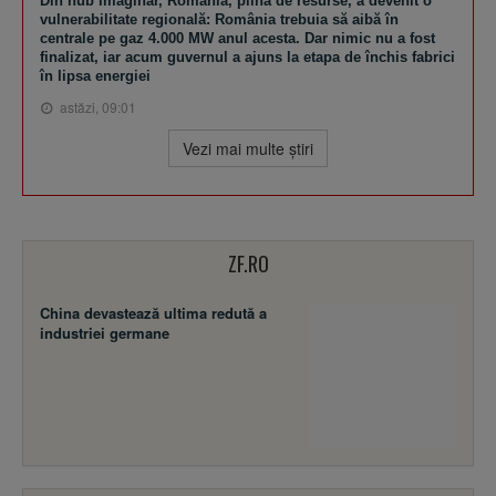
Din hub imaginar, România, plină de resurse, a devenit o
vulnerabilitate regională: România trebuia să aibă în
centrale pe gaz 4.000 MW anul acesta. Dar nimic nu a fost
finalizat, iar acum guvernul a ajuns la etapa de închis fabrici
în lipsa energiei
astăzi, 09:01
Vezi mai multe ştiri
ZF.RO
China devastează ultima redută a
industriei germane