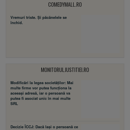
COMEDYMALL.RO
Vremuri triste. Şi păcănelele se
închid.
MONITORULJUSTITIEI.RO
Modificări la legea societăţilor: Mai
multe firme vor putea funcţiona la
aceeaşi adresă, iar o persoană va
putea fi asociat unic în mai multe
SRL
Decizie ÎCCJ: Dacă laşi o persoană ce