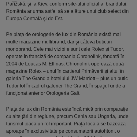
Pařížská, şi la Kiev, conform site-ului oficial al brandului.
România ar urma astfel să se alăture unui club select din
Europa Centrală şi de Est.
Pe piaţa de orologerie de lux din România există mai
multe magazine multibrand, dar şi câteva buticuri
monobrand. Cele mai vizibile sunt cele Rolex şi Tudor,
operate în franciză de compania Chronolink, fondată în
2004 de Loucas M. Ellinas. Chronolink operează două
magazine Rolex – unul în cartierul Primăverii şi altul în
galeria The Grand a hotelului JW Marriott – plus un butic
Tudor tot în cadrul galeriei The Grand, în spaţiul unde a
funcţionat anterior Orologeria Galt.
Piaţa de lux din România este încă mică prin comparaţie
cu alte ţări din regiune, precum Cehia sau Ungaria, unde
turismul joacă un rol important. Piaţa locală se bazează
aproape în exclusivitate pe consumatorii autohtoni, o