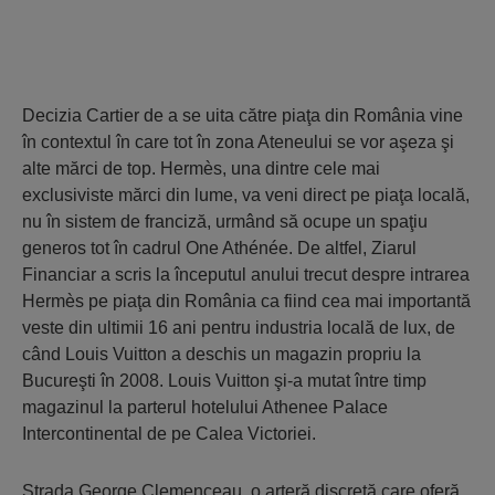
Decizia Cartier de a se uita către piaţa din România vine
în contextul în care tot în zona Ateneului se vor aşeza şi
alte mărci de top. Hermès, una dintre cele mai
exclusiviste mărci din lume, va veni direct pe piaţa locală,
nu în sistem de franciză, urmând să ocupe un spaţiu
generos tot în cadrul One Athénée. De altfel, Ziarul
Financiar a scris la începutul anului trecut despre intrarea
Hermès pe piaţa din România ca fiind cea mai importantă
veste din ultimii 16 ani pentru industria locală de lux, de
când Louis Vuitton a deschis un magazin propriu la
Bucureşti în 2008. Louis Vuitton şi-a mutat între timp
magazinul la parterul hotelului Athenee Palace
Intercontinental de pe Calea Victoriei.
Strada George Clemenceau, o arteră discretă care oferă