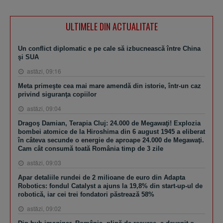
ULTIMELE DIN ACTUALITATE
Un conflict diplomatic e pe cale să izbucnească între China
şi SUA
astăzi, 09:16
Meta primeşte cea mai mare amendă din istorie, într-un caz
privind siguranţa copiilor
astăzi, 09:04
Dragoş Damian, Terapia Cluj: 24.000 de Megawaţi! Explozia
bombei atomice de la Hiroshima din 6 august 1945 a eliberat
în câteva secunde o energie de aproape 24.000 de Megawaţi.
Cam cât consumă toată România timp de 3 zile
astăzi, 09:03
Apar detaliile rundei de 2 milioane de euro din Adapta
Robotics: fondul Catalyst a ajuns la 19,8% din start-up-ul de
robotică, iar cei trei fondatori păstrează 58%
astăzi, 09:02