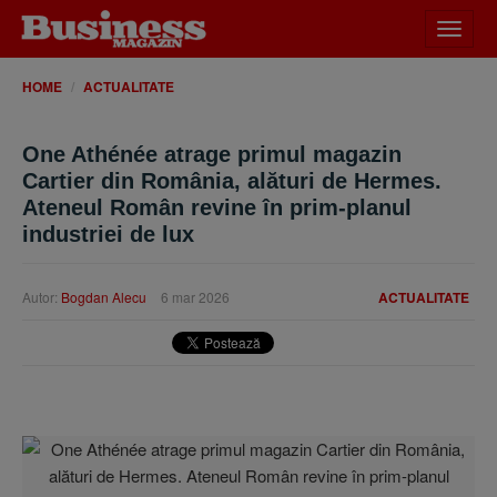
Desch
meniu
HOME
ACTUALITATE
One Athénée atrage primul magazin
Cartier din România, alături de Hermes.
Ateneul Român revine în prim-planul
industriei de lux
Autor:
Bogdan Alecu
6 mar 2026
ACTUALITATE