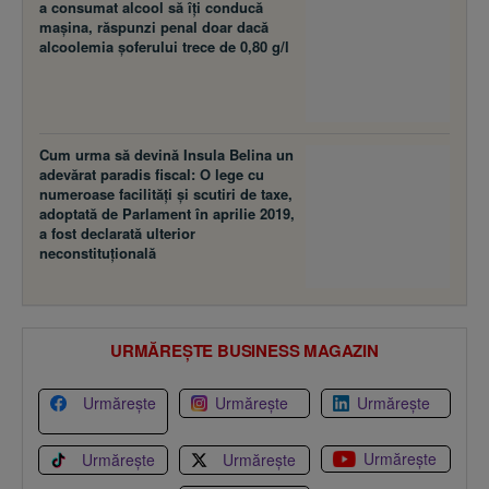
a consumat alcool să îţi conducă
maşina, răspunzi penal doar dacă
alcoolemia şoferului trece de 0,80 g/l
Cum urma să devină Insula Belina un
adevărat paradis fiscal: O lege cu
numeroase facilităţi şi scutiri de taxe,
adoptată de Parlament în aprilie 2019,
a fost declarată ulterior
neconstituţională
URMĂREȘTE BUSINESS MAGAZIN
Urmărește
Urmărește
Urmărește
Urmărește
Urmărește
Urmărește