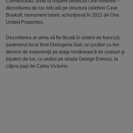
Clemenceau, unde ia naştere proiectul One Athénée –
dezvoltarea de lux ridicată pe structura celebrei Case
Braikoff, monument istoric achiziţionat în 2021 de One
United Properties.
Dezvoltarea ar urma să fie făcută în sistem de franciză,
partenerul local fiind Orologeria Galt, un jucător cu trei
decenii de experienţă pe piaţa românească de ceasuri şi
bijuterii de lux, cu sediul pe strada George Enescu, la
câţiva paşi de Calea Victoriei.