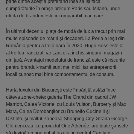
parte dintre aceştia preferând însă să îşi facă
cumpărăturile în oraşe precum Paris sau Milano, unde
oferta de branduri este incomparabil mai mare.
În ultimul deceniu, piaţa de modă de lux a trecut prin mai
multe episoade de măriri şi decăderi. La Perla a ieşit din
România pentru a treia oară în 2020, Hugo Boss este la
al treilea francizat, iar Lancel a închis singurul magazin
din ţară. Avantajul modelului de franciză este că riscurile
pentru brandul-mamă sunt mai mici, iar antreprenorii
locali cunosc mai bine comportamentul de consum.
Harta luxului din Bucureşti este împărţită astăzi între
câteva zone-cheie: galeria The Grand din cadrul JW
Marriott, Calea Victoriei cu Louis Vuitton, Burberry şi Max
Mara, Calea Dorobanţilor cu Brunello Cucinelli şi
Distinto, şi mallul Băneasa Shopping City. Strada George
Clemenceau, cu proiectul One Athénée, are toate şansele
să devină un nou pol al luxului în centrul Capitalei.