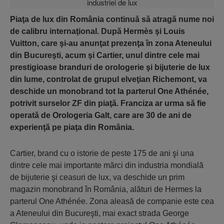
Piaţa de lux din România continuă să atragă nume noi
de calibru internaţional. După Hermès şi Louis
Vuitton, care şi-au anunţat prezenţa în zona Ateneului
din Bucureşti, acum şi Cartier, unul dintre cele mai
prestigioase branduri de orologerie şi bijuterie de lux
din lume, controlat de grupul elveţian Richemont, va
deschide un monobrand tot la parterul One Athénée,
potrivit surselor ZF din piaţă. Franciza ar urma să fie
operată de Orologeria Galt, care are 30 de ani de
experienţă pe piaţa din România.
Cartier, brand cu o istorie de peste 175 de ani şi una
dintre cele mai importante mărci din industria mondială
de bijuterie şi ceasuri de lux, va deschide un prim
magazin monobrand în România, alături de Hermes la
parterul One Athénée. Zona aleasă de companie este cea
a Ateneului din Bucureşti, mai exact strada George