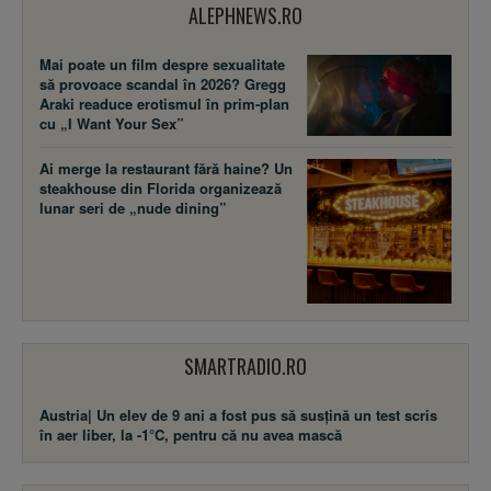
ALEPHNEWS.RO
Mai poate un film despre sexualitate
să provoace scandal în 2026? Gregg
Araki readuce erotismul în prim-plan
cu „I Want Your Sex”
Ai merge la restaurant fără haine? Un
steakhouse din Florida organizează
lunar seri de „nude dining”
SMARTRADIO.RO
Austria| Un elev de 9 ani a fost pus să susţină un test scris
în aer liber, la -1°C, pentru că nu avea mască