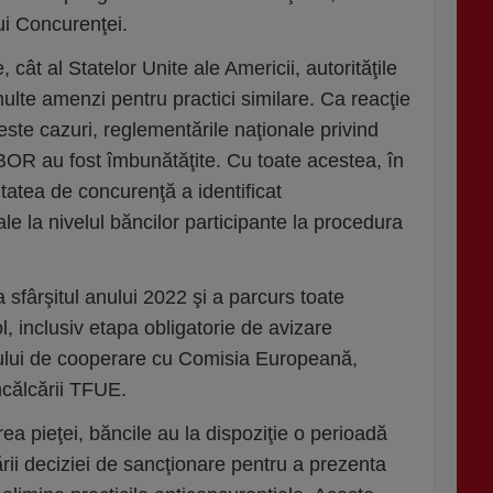
ui Concurenţei.
 cât al Statelor Unite ale Americii, autorităţile
ulte amenzi pentru practici similare. Ca reacţie
este cazuri, reglementările naţionale privind
OBOR au fost îmbunătăţite. Cu toate acestea, în
itatea de concurenţă a identificat
e la nivelul băncilor participante la procedura
a sfârşitul anului 2022 şi a parcurs toate
l, inclusiv etapa obligatorie de avizare
ului de cooperare cu Comisia Europeană,
ncălcării TFUE.
ea pieţei, băncile au la dispoziţie o perioadă
ării deciziei de sancţionare pentru a prezenta