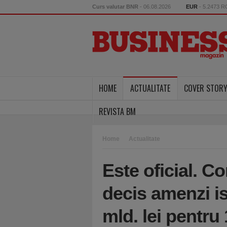
Curs valutar BNR
- 06.08.2026
EUR
- 5.2473 
HOME
ACTUALITATE
COVER STOR
REVISTA BM
Home
Actualitate
Este oficial. C
decis amenzi is
mld. lei pentru 