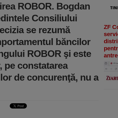
ilirea ROBOR. Bogdan
edintele Consiliului
ZF C
ecizia se rezumă
servi
mportamentul băncilor
distr
pentr
xingului ROBOR şi este
antre
, pe constatarea
lilor de concurenţă, nu a