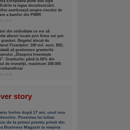
sia Europeană pune sub lupă
icările la legea decarbonizării.
lles avertizează asupra riscului de
ere a banilor din PNRR
zi, 19:17
ii din străinătate ce vor să
lte afaceri locale prin firme noi pot
 granturi. Bugetul alocat de
terul Finanţelor: 100 mil. euro. BID,
tată să gestioneze granturile
amului „Diaspora Investeşte
”. Granturile: până la 60% din
tul de investiţii, maximum 200.000
ro/beneficiar
zi, 19:16
ver story
ariu închis după 17 ani, unul nou
 deschis. Povestea lui Iulian
ciu de la primul premiu primit din
ea Business Magazin la maşina