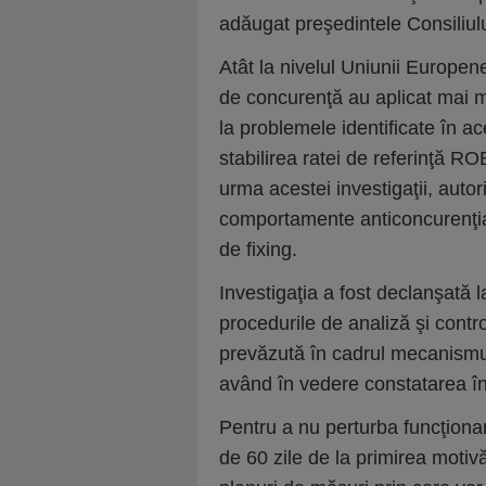
adăugat preşedintele Consiliul
Atât la nivelul Uniunii Europene,
de concurenţă au aplicat mai m
la problemele identificate în ac
stabilirea ratei de referinţă R
urma acestei investigaţii, autor
comportamente anticoncurenţial
de fixing.
Investigaţia a fost declanşată l
procedurile de analiză şi contro
prevăzută în cadrul mecanism
având în vedere constatarea î
Pentru a nu perturba funcţionar
de 60 zile de la primirea motiv