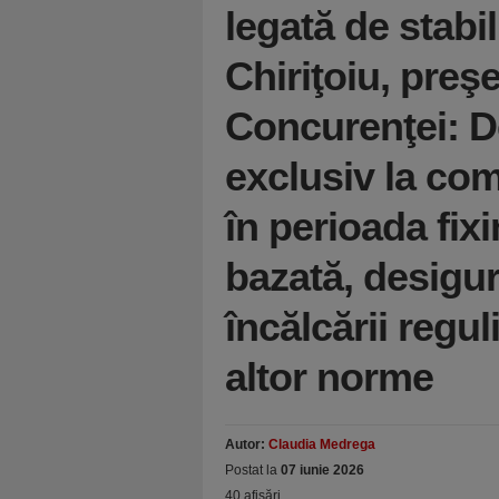
legată de stab
Chiriţoiu, preş
Concurenţei: D
exclusiv la co
în perioada fi
bazată, desigur
încălcării regu
altor norme
Autor:
Claudia Medrega
Postat la
07 iunie 2026
40 afişări