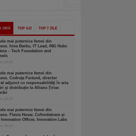
A ORĂ
TOP AZI
TOP 7 ZILE
ele mai puternice femei din
ess. Irina Barbu, IT Lead, ING Hubs
nia – Tech Foundation and
nels
zi, 20:14
ele mai puternice femei din
ess. Codruţa Furtună, director
al adjunct cu responsabilităţi în aria
ri şi distribuţie la Allianz-Ţiriac
rări
zi, 20:13
ele mai puternice femei din
ess. Flavia Husar, Cofondatoare şi
 Innovation Officer, Innovation Labs
zi, 20:13