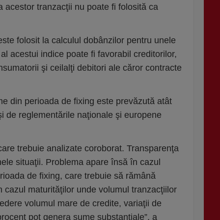
a acestor tranzacţii nu poate fi folosită ca
este folosit la calculul dobânzilor pentru unele
al acestui indice poate fi favorabil creditorilor,
umatorii şi ceilalţi debitori ale căror contracte
rme din perioada de fixing este prevăzută atât
şi de reglementările naţionale şi europene
re trebuie analizate coroborat. Transparenţa
nele situaţii. Problema apare însă în cazul
erioada de fixing, care trebuie să rămână
n cazul maturităţilor unde volumul tranzacţiilor
edere volumul mare de credite, variaţii de
procent pot genera sume substanţiale”, a