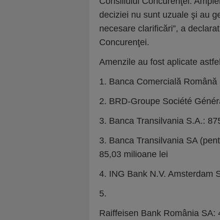
Consiliului Concurenţei. Amplel
deciziei nu sunt uzuale şi au g
necesare clarificări”, a declara
Concurenţei.
Amenzile au fost aplicate astfel
1. Banca Comercială Română S
2. BRD-Groupe Société Général
3. Banca Transilvania S.A.: 875
3. Banca Transilvania SA (pen
85,03 milioane lei
4. ING Bank N.V. Amsterdam Su
5.
Raiffeisen Bank România SA: 4