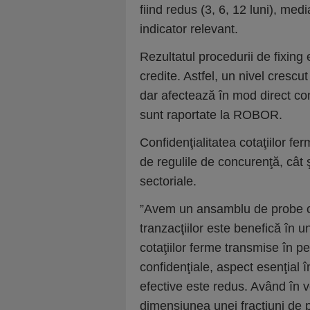
fiind redus (3, 6, 12 luni), medi
indicator relevant.
Rezultatul procedurii de fixing 
credite. Astfel, un nivel crescut 
dar afectează în mod direct cons
sunt raportate la ROBOR.
Confidenţialitatea cotaţiilor fe
de regulile de concurenţă, cât 
sectoriale.
”Avem un ansamblu de probe ca
tranzacţiilor este benefică în u
cotaţiilor ferme transmise în p
confidenţiale, aspect esenţial î
efective este redus. Având în v
dimensiunea unei fracţiuni de 