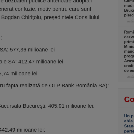
e dezbateri publice anterioare adoptării
Comi
modif
enerat confuzie, motiv pentru care sunt
Bruxe
pierd
t Bogdan Chiriţoiu, preşedintele Consiliului
astă
Român
:
dezvo
primi
Minis
A: 577,36 milioane lei
manda
progr
e SA: 412,47 milioane lei
Acasă
credi
de eu
,74 milioane lei
astă
tru fapta realizată de OTP Bank România SA):
Co
cursala Bucureşti: 405,91 milioane lei;
Un p
abia
Stan
42,49 milioane lei;
part