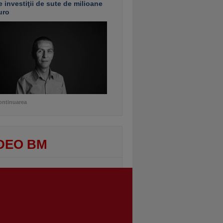
e investiţii de sute de milioane
uro
ontinuarea
DEO BM