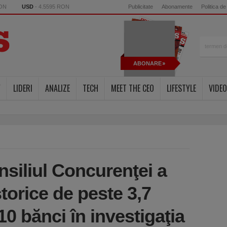
RON
USD
- 4.5595 RON
Publicitate
Abonamente
Politica de
ABONARE
Y
LIDERI
ANALIZE
TECH
MEET THE CEO
LIFESTYLE
VIDEO
onsiliul Concurenţei a
torice de peste 3,7
10 bănci în investigaţia