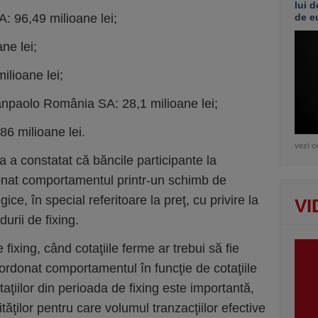
lui d
 96,49 milioane lei;
de e
ne lei;
ilioane lei;
npaolo România SA: 28,1 milioane lei;
86 milioane lei.
vezi c
ea a constatat că băncile participante la
nat comportamentul printr-un schimb de
gice, în special referitoare la preţ, cu privire la
VI
rii de fixing.
 fixing, când cotaţiile ferme ar trebui să fie
ordonat comportamentul în funcţie de cotaţiile
aţiilor din perioada de fixing este importantă,
tăţilor pentru care volumul tranzacţiilor efective