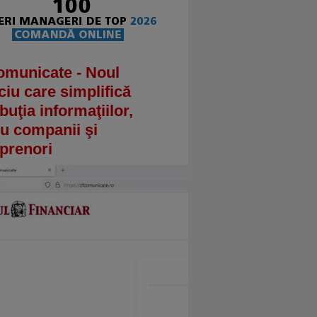
omunicate - Noul
ciu care simplifică
ibuţia informaţiilor,
u companii şi
prenori