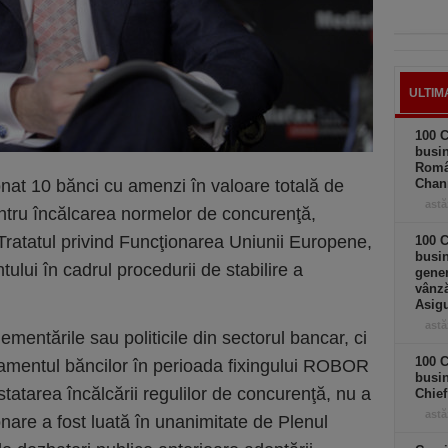
ULTIM
100 C
busin
Româ
onat 10 bănci cu amenzi în valoare totală de
Chan
astă
entru încălcarea normelor de concurenţă,
Tratatul privind Funcţionarea Uniunii Europene,
100 C
busin
lui în cadrul procedurii de stabilire a
gener
vânză
Asigu
astă
ementările sau politicile din sectorul bancar, ci
100 C
amentul băncilor în perioada fixingului ROBOR
busin
statarea încălcării regulilor de concurenţă, nu a
Chief
astă
nare a fost luată în unanimitate de Plenul