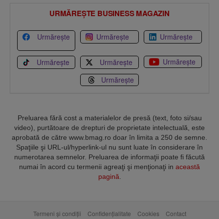
URMĂREȘTE BUSINESS MAGAZIN
Urmărește
Urmărește
Urmărește
Urmărește
Urmărește
Urmărește
Urmărește
Preluarea fără cost a materialelor de presă (text, foto si/sau
video), purtătoare de drepturi de proprietate intelectuală, este
aprobată de către www.bmag.ro doar în limita a 250 de semne.
Spaţiile şi URL-ul/hyperlink-ul nu sunt luate în considerare în
numerotarea semnelor. Preluarea de informaţii poate fi făcută
numai în acord cu termenii agreaţi şi menţionaţi in
această
pagină
.
Termeni și condiții
Confidențialitate
Cookies
Contact