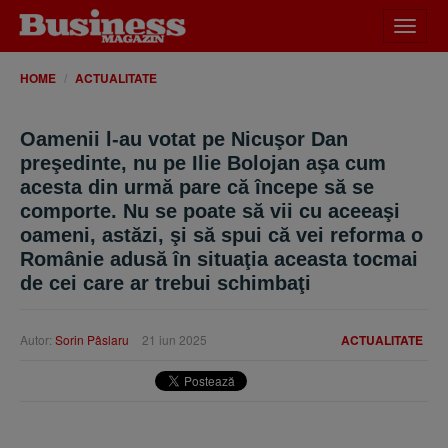
Desch
meniu
HOME
ACTUALITATE
Oamenii l-au votat pe Nicuşor Dan
preşedinte, nu pe Ilie Bolojan aşa cum
acesta din urmă pare că începe să se
comporte. Nu se poate să vii cu aceeaşi
oameni, astăzi, şi să spui că vei reforma o
Românie adusă în situaţia aceasta tocmai
de cei care ar trebui schimbaţi
Autor:
Sorin Pâslaru
21 iun 2025
ACTUALITATE