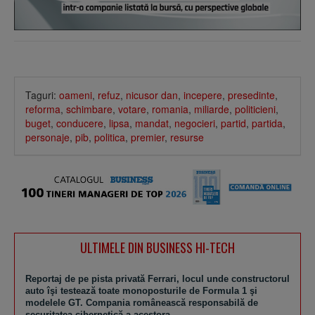
Taguri:
oameni
,
refuz
,
nicusor dan
,
incepere
,
presedinte
,
reforma
,
schimbare
,
votare
,
romania
,
miliarde
,
politicieni
,
buget
,
conducere
,
lipsa
,
mandat
,
negocieri
,
partid
,
partida
,
personaje
,
pib
,
politica
,
premier
,
resurse
ULTIMELE DIN BUSINESS HI-TECH
Reportaj de pe pista privată Ferrari, locul unde constructorul
auto îşi testează toate monoposturile de Formula 1 şi
modelele GT. Compania românească responsabilă de
securitatea cibernetică a acestora.