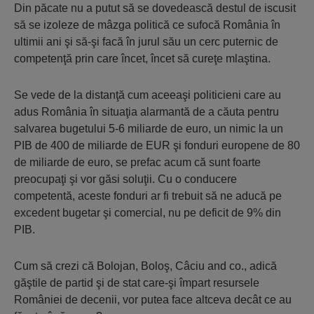
Din păcate nu a putut să se dovedească destul de iscusit
să se izoleze de mâzga politică ce sufocă România în
ultimii ani şi să-şi facă în jurul său un cerc puternic de
competenţă prin care încet, încet să cureţe mlaştina.
Se vede de la distanţă cum aceeaşi politicieni care au
adus România în situaţia alarmantă de a căuta pentru
salvarea bugetului 5-6 miliarde de euro, un nimic la un
PIB de 400 de miliarde de EUR şi fonduri europene de 80
de miliarde de euro, se prefac acum că sunt foarte
preocupaţi şi vor găsi soluţii. Cu o conducere
competentă, aceste fonduri ar fi trebuit să ne aducă pe
excedent bugetar şi comercial, nu pe deficit de 9% din
PIB.
Cum să crezi că Bolojan, Boloş, Câciu and co., adică
găştile de partid şi de stat care-şi împart resursele
României de decenii, vor putea face altceva decât ce au