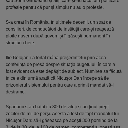
sau Sorin Grindeanu şi alţii care şi-au făcut din politică o
profesie pentru că pur şi simplu nu au o profesie.
S-a creat în România, în ultimele decenii, un strat de
consilieri, de conducători de instituţii care-şi reaşează
ploile guvern după guvern şi îi găseşti permanent în
structuri cheie.
Ilie Bolojan i-a forţat mâna preşedintelui prin acea
conferinţă de presă despre situaţia bugetului, în care a
fost evident că este depăşit de subiect. Numirea sa făcută
în cele din urmă arată că Nicuşor Dan începe să fie
prizonierul sistemului pentru care a primit mandat să-l
destrame.
Spartanii s-au bătut cu 300 de viteji şi au ţinut piept
zecilor de mii de perşi. Acesta a fost de fapt mandatul lui
Nicuşor Dan: să-i găsească pe aceşti 300 pornind de la
3, de la 30, de la 100 de oameni competenţi şi oneşti aşa