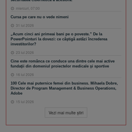
miercuri, 07:00
Cursa pe care nu o vede nimeni
31 iul 2026
„Acum cinci ani primeai bani pe o poveste.” De la
PowerPointuri la dovezi: ce câştigă astăzi încrederea
investitorilor?
23 iul 2026
Cine este românca ce conduce una dintre cele mai active
fundaţii din domeniul proiectelor medicale şi sportive
16 iul 2026
100 Cele mai puternice femei din business. Mihaela Dobre,
Director de Program Management & Business Operations,
Adobe
15 iul 2026
Vezi mai multe ştiri