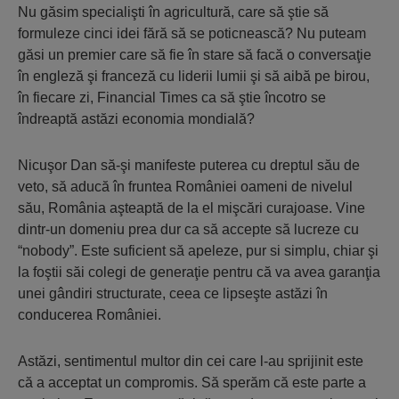
Nu găsim specialişti în agricultură, care să ştie să
formuleze cinci idei fără să se poticnească? Nu puteam
găsi un premier care să fie în stare să facă o conversaţie
în engleză şi franceză cu liderii lumii şi să aibă pe birou,
în fiecare zi, Financial Times ca să ştie încotro se
îndreaptă astăzi economia mondială?
Nicuşor Dan să-şi manifeste puterea cu dreptul său de
veto, să aducă în fruntea României oameni de nivelul
său, România aşteaptă de la el mişcări curajoase. Vine
dintr-un domeniu prea dur ca să accepte să lucreze cu
“nobody”. Este suficient să apeleze, pur si simplu, chiar şi
la foştii săi colegi de generaţie pentru că va avea garanţia
unei gândiri structurate, ceea ce lipseşte astăzi în
conducerea României.
Astăzi, sentimentul multor din cei care l-au sprijinit este
că a acceptat un compromis. Să sperăm că este parte a