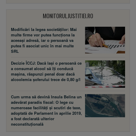
MONITORULJUSTITIEI.RO
Modificări la legea societăţilor: Mai
multe firme vor putea funcţiona la
aceeaşi adresă, iar o persoană va
putea fi asociat unic în mai multe
SRL
Decizie ÎCCJ: Dacă laşi o persoană ce
a consumat alcool să îţi conducă
maşina, răspunzi penal doar dacă
alcoolemia şoferului trece de 0,80 g/l
Cum urma să devină Insula Belina un
adevărat paradis fiscal: O lege cu
numeroase facilităţi şi scutiri de taxe,
adoptată de Parlament în aprilie 2019,
a fost declarată ulterior
neconstituţională