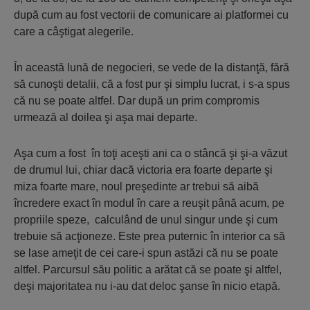
după cum au fost vectorii de comunicare ai platformei cu
care a câştigat alegerile.
În această lună de negocieri, se vede de la distanţă, fără
să cunoşti detalii, că a fost pur şi simplu lucrat, i s-a spus
că nu se poate altfel. Dar după un prim compromis
urmează al doilea şi aşa mai departe.
Aşa cum a fost în toţi aceşti ani ca o stâncă şi şi-a văzut
de drumul lui, chiar dacă victoria era foarte departe şi
miza foarte mare, noul preşedinte ar trebui să aibă
încredere exact în modul în care a reuşit până acum, pe
propriile speze, calculând de unul singur unde şi cum
trebuie să acţioneze. Este prea puternic în interior ca să
se lase ameţit de cei care-i spun astăzi că nu se poate
altfel. Parcursul său politic a arătat că se poate şi altfel,
deşi majoritatea nu i-au dat deloc şanse în nicio etapă.