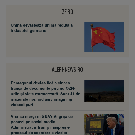
ZF.RO
China devastează ultima redută a
industriei germane
ALEPHNEWS.RO
Pentagonul declasifică a cincea
tranșă de documente privind OZN-
urile și viața extraterestră. Sunt 41 de
materiale noi, inclusiv imagini și
videoclipuri
Vrei să mergi în SUA? Ai grijă ce
postezi pe social media.
Administrația Trump înăsprește
procesul de acordare a vizelor