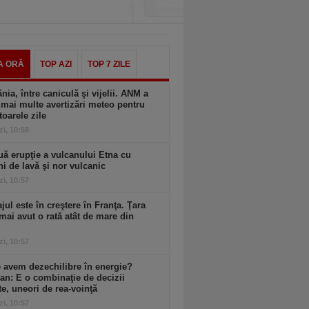
A ORĂ
TOP AZI
TOP 7 ZILE
ia, între caniculă şi vijelii. ANM a
mai multe avertizări meteo pentru
oarele zile
zi, 10:58
ă erupţie a vulcanului Etna cu
ni de lavă şi nor vulcanic
zi, 10:57
ul este în creştere în Franţa. Ţara
mai avut o rată atât de mare din
zi, 10:57
 avem dezechilibre în energie?
an: E o combinaţie de decizii
te, uneori de rea-voinţă
zi, 10:57