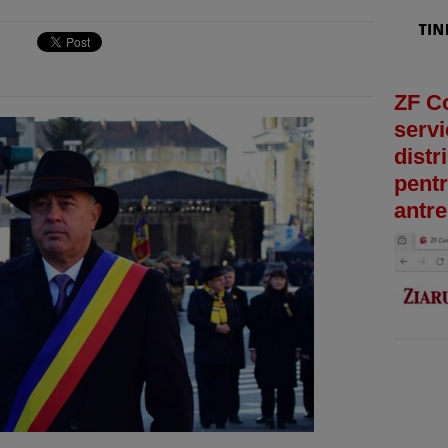
ZF C
servi
distr
pentr
antre