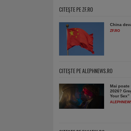
CITEŞTE PE ZF.RO
China deva
ZF.RO
CITEŞTE PE ALEPHNEWS.RO
Mai poate 
2026? Greg
Your Sex”
ALEPHNEW