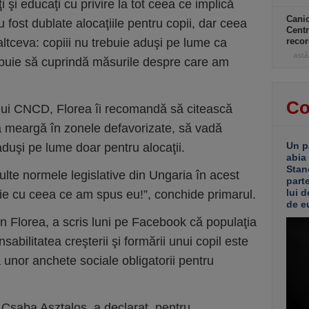
ţi şi educaţi cu privire la tot ceea ce implică
Canic
 fost dublate alocaţiile pentru copii, dar ceea
Centr
ltceva: copiii nu trebuie aduşi pe lume ca
recor
astă
trebuie să cuprindă măsurile despre care am
Co
rului CNCD, Florea îi recomandă să citească
să meargă în zonele defavorizate, să vadă
Un p
 aduşi pe lume doar pentru alocaţii.
abia
Stan
lte normele legislative din Ungaria în acest
part
lui d
ie cu ceea ce am spus eu!”, conchide primarul.
de e
n Florea, a scris luni pe Facebook că populaţia
sabilitatea creşterii şi formării unui copil este
 unor anchete sociale obligatorii pentru
.
 Csaba Asztalos, a declarat, pentru