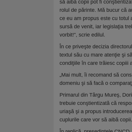
să aibă copii pot fi conştientiza
rolul de părinte. Mă bucur că au
ce eu am propus este cu totul a
sursă de venit, iar legislaţia 
vorbit!”, scrie edilul.
În ce priveşte decizia directo
textul său cu mare atenţie şi 
condiţiile în care trăiesc copiii
„Mai mult, îi recomand să consu
domeniu şi să facă o comparaţ
Primarul din Târgu Mureş, Dori
trebuie conştientizată că respon
uriaşă şi a propus introducerea
cuplurile care vor să aibă copii
În replică, preşedintele CNCD,