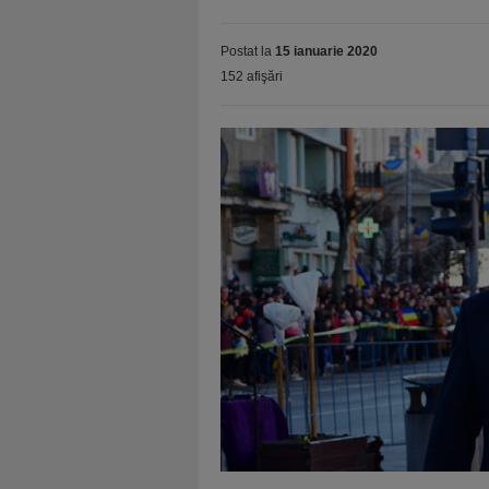
Postat la
15 ianuarie 2020
152 afişări