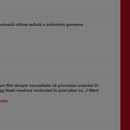
stează ultima redută a industriei germane
un film despre sexualitate să provoace scandal în
g Araki readuce erotismul în prim-plan cu „I Want
S.RO