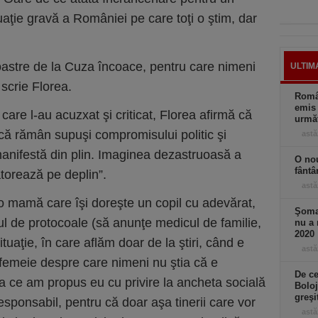
ituaţie gravă a României pe care toţi o ştim, dar
i noastre de la Cuza încoace, pentru care nimeni
ULTIM
 scrie Florea.
Român
emis 
i care l-au acuzxat şi criticat, Florea afirmă că
următ
 că rămân supuşi compromisului politic şi
astă
e manifestă din plin. Imaginea dezastruoasă a
O nou
fântâ
atorează pe deplin”.
astă
 o mamă care îşi doreşte un copil cu adevărat,
Şomaj
lul de protocoale (să anunţe medicul de familie,
nu a 
2020
situaţie, în care aflăm doar de la ştiri, când e
astă
o femeie despre care nimeni nu ştia că e
De ce
a ce am propus eu cu privire la ancheta socială
Boloj
greşi
esponsabil, pentru că doar aşa tinerii care vor
astă