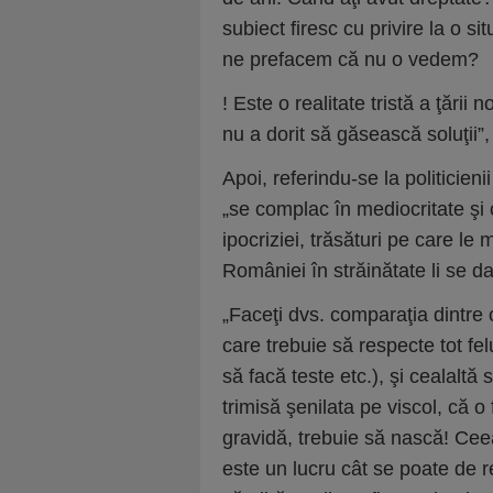
subiect firesc cu privire la o s
ne prefacem că nu o vedem?
! Este o realitate tristă a ţări
nu a dorit să găsească soluţii”,
Apoi, referindu-se la politicieni
„se complac în mediocritate şi
ipocriziei, trăsături pe care l
României în străinătate li se d
„Faceţi dvs. comparaţia dintre
care trebuie să respecte tot fe
să facă teste etc.), şi cealaltă 
trimisă şenilata pe viscol, că 
gravidă, trebuie să nască! Cee
este un lucru cât se poate de r