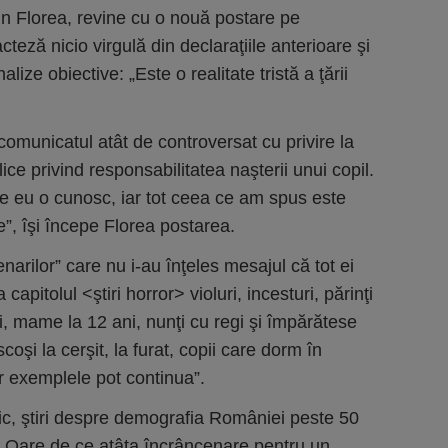
n Florea, revine cu o nouă postare pe
eză nicio virgulă din declaraţiile anterioare şi
alize obiective: „Este o realitate tristă a ţării
 comunicatul atât de controversat cu privire la
ce privind responsabilitatea naşterii unui copil.
e eu o cunosc, iar tot ceea ce am spus este
e”, îşi începe Florea postarea.
narilor” care nu i-au înţeles mesajul că tot ei
capitolul <ştiri horror> violuri, incesturi, părinţi
ii, mame la 12 ani, nunţi cu regi şi împărătese
scoşi la cerşit, la furat, copii care dorm în
r exemplele pot continua”.
ptic, ştiri despre demografia României peste 50
? Oare de ce atâta încrâncenare pentru un