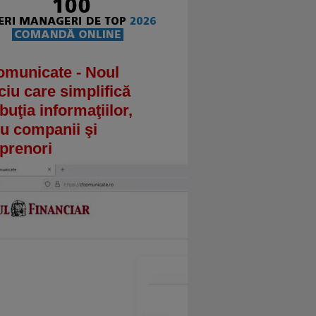
omunicate - Noul
ciu care simplifică
ibuţia informaţiilor,
u companii şi
prenori