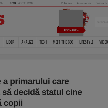
RON
USD
- 4.5595 RON
Publicitate
Abonamente
Politica de
ABONARE
Y
LIDERI
ANALIZE
TECH
MEET THE CEO
LIFESTYLE
VIDEO
 a primarului care
să decidă statul cine
ă copii