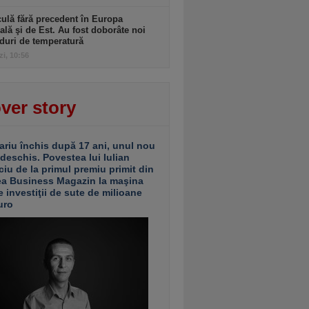
ulă fără precedent în Europa
ală şi de Est. Au fost doborâte noi
duri de temperatură
zi, 10:56
ver story
ariu închis după 17 ani, unul nou
 deschis. Povestea lui Iulian
ciu de la primul premiu primit din
ea Business Magazin la maşina
e investiţii de sute de milioane
uro