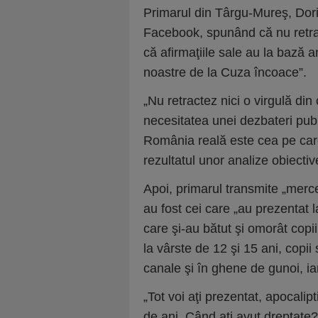
Primarul din Târgu-Mureş, Dori
Facebook, spunând că nu retract
că afirmaţiile sale au la bază an
noastre de la Cuza încoace”.
„Nu retractez nici o virgulă din
necesitatea unei dezbateri publi
România reală este cea pe car
rezultatul unor analize obiectiv
Apoi, primarul transmite „merce
au fost cei care „au prezentat la 
care şi-au bătut şi omorât copi
la vârste de 12 şi 15 ani, copii 
canale şi în ghene de gunoi, ia
„Tot voi aţi prezentat, apocali
de ani. Când aţi avut dreptate