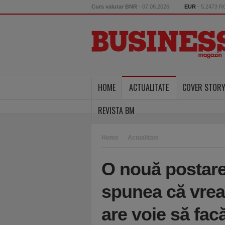
Curs valutar BNR
- 07.08.2026
EUR
- 5.2473 
HOME
ACTUALITATE
COVER STOR
REVISTA BM
Home
Actualitate
O nouă postare
spunea că vrea 
are voie să fac