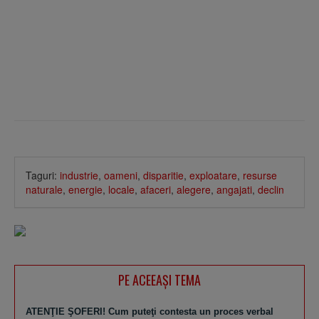
Taguri:
industrie
,
oameni
,
disparitie
,
exploatare
,
resurse
naturale
,
energie
,
locale
,
afaceri
,
alegere
,
angajati
,
declin
PE ACEEAŞI TEMA
ATENŢIE ŞOFERI! Cum puteţi contesta un proces verbal