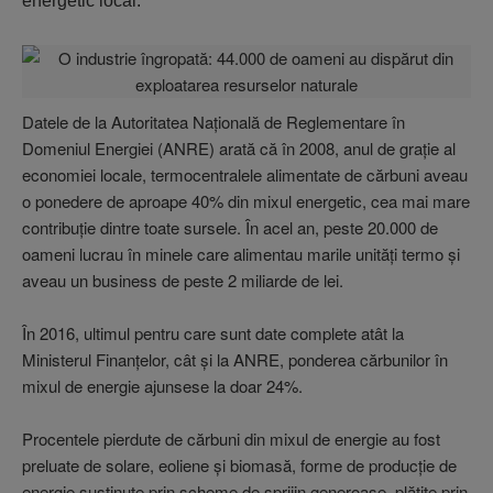
energetic local.
Datele de la Autoritatea Naţională de Regle­mentare în
Domeniul Energiei (ANRE) arată că în 2008, anul de graţie al
economiei locale, termocentralele alimentate de cărbuni aveau
o ponedere de aproape 40% din mixul energetic, cea mai mare
contribuţie dintre toate sursele. În acel an, peste 20.000 de
oameni lucrau în minele care alimentau marile unităţi termo şi
aveau un business de peste 2 miliarde de lei.
În 2016, ultimul pentru care sunt date complete atât la
Ministerul Finanţelor, cât şi la ANRE, ponderea cărbunilor în
mixul de energie ajunsese la doar 24%.
Procentele pierdute de cărbuni din mixul de energie au fost
preluate de solare, eoliene şi biomasă, forme de producţie de
energie susţinute prin scheme de sprijin generoase, plătite prin