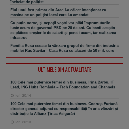
încheiat de poliţist
Fiul unui fost primar din Arad l-a călcat intenţionat cu
maşina pe un poliţist local care l-a amendat
Cu puţin noroc, şi nepoţii voştri vor plăti împrumuturile
luate acum de guvernul PSD pe 20 de ani. Cu banii aceştia
se plătesc creşterile de salarii şi pensii acum, iar realizarea
infrastruc
Familia Rusu scoate la vânzare grupul de firme din industria
mobilei Rus Savitar - Casa Rusu cu afaceri de 50 mil. euro
ULTIMELE DIN ACTUALITATE
100 Cele mai puternice femei din business. Irina Barbu, IT
Lead, ING Hubs România – Tech Foundation and Channels
ieri, 20:14
100 Cele mai puternice femei din business. Codruţa Furtună,
director general adjunct cu responsabilităţi în aria vânzări şi
distribuţie la Allianz-Ţiriac Asigurări
ieri, 20:13