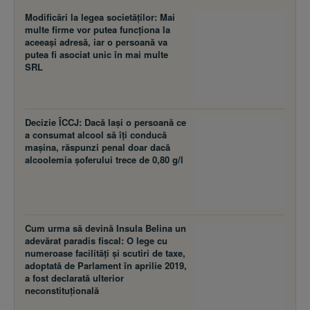
Modificări la legea societăţilor: Mai
multe firme vor putea funcţiona la
aceeaşi adresă, iar o persoană va
putea fi asociat unic în mai multe
SRL
Decizie ÎCCJ: Dacă laşi o persoană ce
a consumat alcool să îţi conducă
maşina, răspunzi penal doar dacă
alcoolemia şoferului trece de 0,80 g/l
Cum urma să devină Insula Belina un
adevărat paradis fiscal: O lege cu
numeroase facilităţi şi scutiri de taxe,
adoptată de Parlament în aprilie 2019,
a fost declarată ulterior
neconstituţională