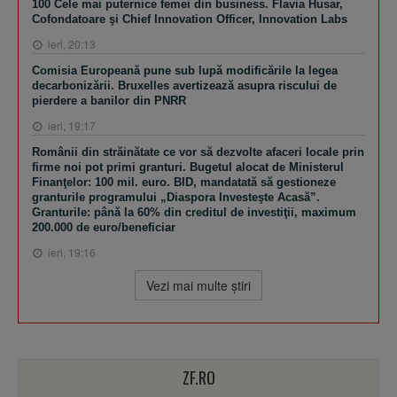
100 Cele mai puternice femei din business. Flavia Husar,
Cofondatoare şi Chief Innovation Officer, Innovation Labs
ieri, 20:13
Comisia Europeană pune sub lupă modificările la legea
decarbonizării. Bruxelles avertizează asupra riscului de
pierdere a banilor din PNRR
ieri, 19:17
Românii din străinătate ce vor să dezvolte afaceri locale prin
firme noi pot primi granturi. Bugetul alocat de Ministerul
Finanţelor: 100 mil. euro. BID, mandatată să gestioneze
granturile programului „Diaspora Investeşte Acasă”.
Granturile: până la 60% din creditul de investiţii, maximum
200.000 de euro/beneficiar
ieri, 19:16
Vezi mai multe ştiri
ZF.RO