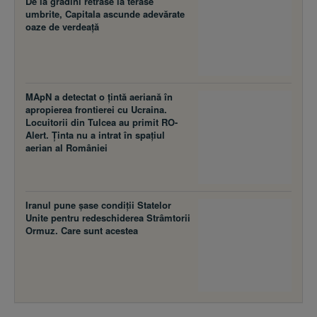
De la grădini retrase la terase
umbrite, Capitala ascunde adevărate
oaze de verdeață
MApN a detectat o țintă aeriană în
apropierea frontierei cu Ucraina.
Locuitorii din Tulcea au primit RO-
Alert. Ținta nu a intrat în spațiul
aerian al României
Iranul pune șase condiții Statelor
Unite pentru redeschiderea Strâmtorii
Ormuz. Care sunt acestea
SMARTRADIO.RO