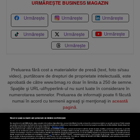
Urmărește
Urmărește
Urmărește
Urmărește
Urmărește
Urmărește
Urmărește
Preluarea fără cost a materialelor de presă (text, foto si/sau
video), purtătoare de drepturi de proprietate intelectuală, este
aprobată de către www.bmag.ro doar în limita a 250 de semne.
Spaţiile şi URL-ul/hyperlink-ul nu sunt luate în considerare în
numerotarea semnelor. Preluarea de informaţii poate fi făcută
numai în acord cu termenii agreaţi şi menţionaţi in
această
pagină
.
Termeni și condiții
Confidențialitate
Cookies
Contact
Nouă ne pasă ca datele tale personale să rămână confidențiale
Noi și partenerii noștri
589
stocăm și/sau accesăm informații pe dispozitivul dvs., precum identificatorii cookie unici pentru prelucrarea datelor cu caracter personal. Puteți accepta
sau gestiona preferințele dvs. făcând clic mai jos, respectiv vă puteți opune utilizării unui interes legitim în orice moment pe pagina cu politica de confidențialitate. Aceste alegeri vor
fi raportate partenerilor noștri și nu vă vor afecta navigarea.
Mai multe detalii
Copyright © 2025 BUSINESSMEX S.A.
Noi si partenerii nostri (retelele de socializare si agentiile de publicitate partenere, precum si furnizorii nostri de servicii de date analitice) prelucram date pentru a permite
website-ului sa functioneze, pentru a personaliza continutul si anunturile publicitare afisate in functie de interesele si/sau profilul dvs., pentru a va oferi functionalitati aferente
retelelor de socializare si pentru a analiza traficul pe website. Beneficiati de drepturile prevazute de art. 15-22 din GDPR in legatura cu prelucrarea datelor cu caracter personal.
Aceste drepturi pot fi exercitate prin modalitatea indicata
aici
. Prin click pe “ACCEPT TOATE”, acceptati folosirea tuturor Tehnologiilor de tip Cookie, care implica inclusiv acceptul
dvs. cu privire la stocarea/accesarea informatiilor de catre Vendor-ii cu care colaboram. Prin click pe “VREAU SA MODIFIC SETARILE INDIVIDUAL” puteti schimba preferintele in
mod individual, mai putin cele legate de cookie strict necesare pentru functionarea website-ului.