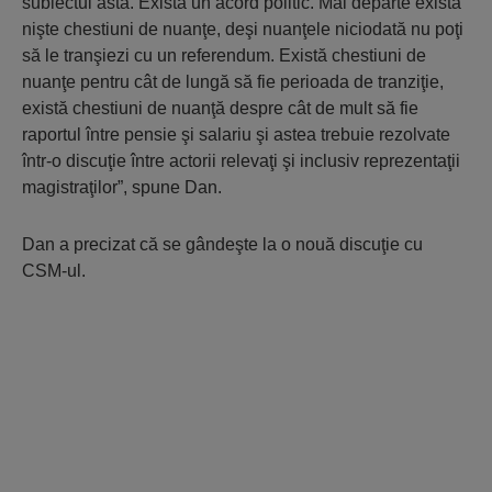
subiectul ăsta. Există un acord politic. Mai departe există
nişte chestiuni de nuanţe, deşi nuanţele niciodată nu poţi
să le tranşiezi cu un referendum. Există chestiuni de
nuanţe pentru cât de lungă să fie perioada de tranziţie,
există chestiuni de nuanţă despre cât de mult să fie
raportul între pensie şi salariu şi astea trebuie rezolvate
într-o discuţie între actorii relevaţi şi inclusiv reprezentaţii
magistraţilor”, spune Dan.
Dan a precizat că se gândeşte la o nouă discuţie cu
CSM-ul.