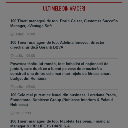
ULTIMELE DIN AFACERI
100 Tineri manageri de top. Dorin Caizer, Customer SucceSs
Manager, eVantage Soft
astăzi, 10:00
100 Tineri manageri de top. Adelina Ionescu, director
direcţia juridică Garanti BBVA
astăzi, 09:00
Povestea tânărului român, fost fotbalist al naţionalei de
juniori, care după ce a lucrat pe vase de croazieră a
construit una dintre cele mai mari reţele de fitness smart-
budget din România
astăzi, 05:00
100 Cele mai puternice femei din business. Loredana Preda,
Fondatoare, Noblesse Group (Noblesse Interiors & Palatul
Noblesse)
ieri, 17:00
100 Tineri manageri de top. Nicoleta Teslovan, Financial
Manager & IRR LIFE IS HARD S.A.