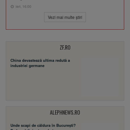
ieri, 16:00
Vezi mai multe ştiri
ZF.RO
China devastează ultima redută a
industriei germane
ALEPHNEWS.RO
Unde scapi de căldura în București?