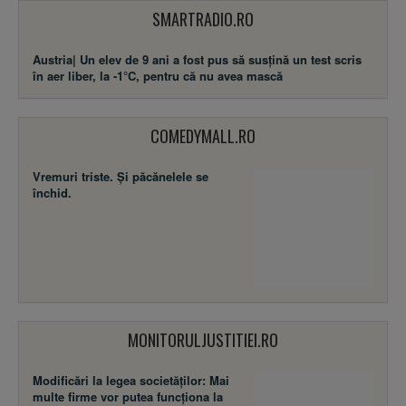
Austria| Un elev de 9 ani a fost pus să susţină un test scris
în aer liber, la -1°C, pentru că nu avea mască
COMEDYMALL.RO
Vremuri triste. Şi păcănelele se
închid.
MONITORULJUSTITIEI.RO
Modificări la legea societăţilor: Mai
multe firme vor putea funcţiona la
aceeaşi adresă, iar o persoană va
putea fi asociat unic în mai multe