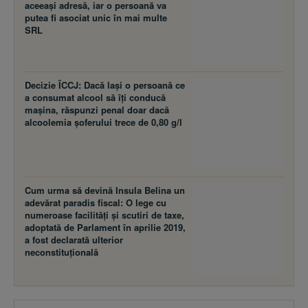
SRL
Decizie ÎCCJ: Dacă laşi o persoană ce
a consumat alcool să îţi conducă
maşina, răspunzi penal doar dacă
alcoolemia şoferului trece de 0,80 g/l
Cum urma să devină Insula Belina un
adevărat paradis fiscal: O lege cu
numeroase facilităţi şi scutiri de taxe,
adoptată de Parlament în aprilie 2019,
a fost declarată ulterior
neconstituţională
URMĂREȘTE BUSINESS MAGAZIN