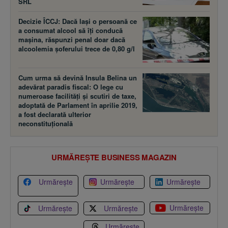
SRL
Decizie ÎCCJ: Dacă laşi o persoană ce
a consumat alcool să îţi conducă
maşina, răspunzi penal doar dacă
alcoolemia şoferului trece de 0,80 g/l
Cum urma să devină Insula Belina un
adevărat paradis fiscal: O lege cu
numeroase facilităţi şi scutiri de taxe,
adoptată de Parlament în aprilie 2019,
a fost declarată ulterior
neconstituţională
URMĂREȘTE BUSINESS MAGAZIN
Urmărește
Urmărește
Urmărește
Urmărește
Urmărește
Urmărește
Urmărește