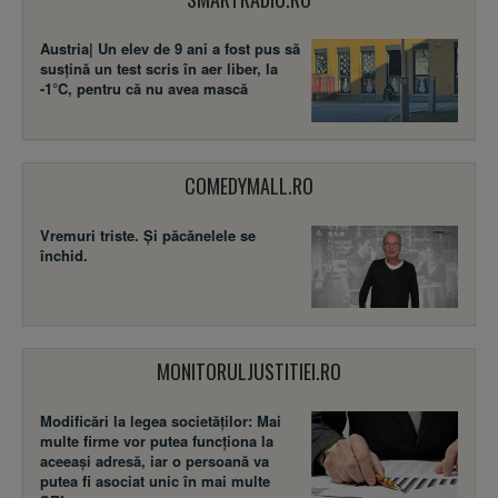
Austria| Un elev de 9 ani a fost pus să
susţină un test scris în aer liber, la
-1°C, pentru că nu avea mască
COMEDYMALL.RO
Vremuri triste. Şi păcănelele se
închid.
MONITORULJUSTITIEI.RO
Modificări la legea societăţilor: Mai
multe firme vor putea funcţiona la
aceeaşi adresă, iar o persoană va
putea fi asociat unic în mai multe