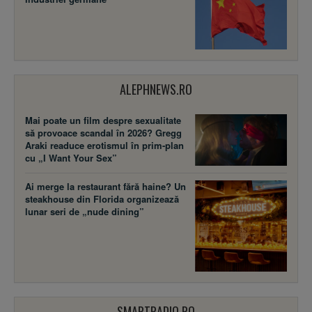
ALEPHNEWS.RO
Mai poate un film despre sexualitate
să provoace scandal în 2026? Gregg
Araki readuce erotismul în prim-plan
cu „I Want Your Sex”
Ai merge la restaurant fără haine? Un
steakhouse din Florida organizează
lunar seri de „nude dining”
SMARTRADIO.RO