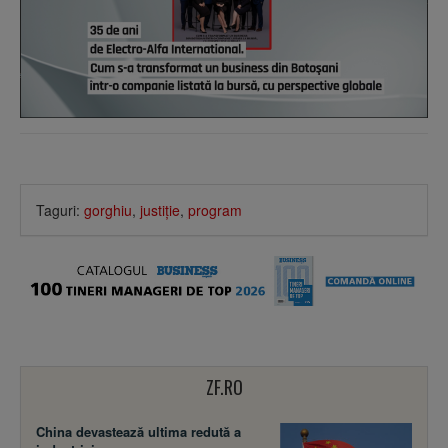
Taguri:
gorghiu
,
justiţie
,
program
ZF.RO
China devastează ultima redută a