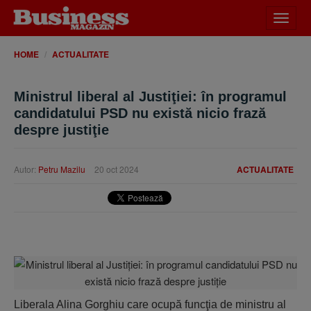
Desch
meniu
HOME
ACTUALITATE
Ministrul liberal al Justiţiei: în programul
candidatului PSD nu există nicio frază
despre justiţie
Autor:
Petru Mazilu
20 oct 2024
ACTUALITATE
Liberala Alina Gorghiu care ocupă funcţia de ministru al