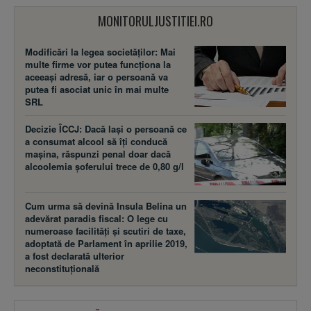
MONITORULJUSTITIEI.RO
Modificări la legea societăţilor: Mai
multe firme vor putea funcţiona la
aceeaşi adresă, iar o persoană va
putea fi asociat unic în mai multe
SRL
Decizie ÎCCJ: Dacă laşi o persoană ce
a consumat alcool să îţi conducă
maşina, răspunzi penal doar dacă
alcoolemia şoferului trece de 0,80 g/l
Cum urma să devină Insula Belina un
adevărat paradis fiscal: O lege cu
numeroase facilităţi şi scutiri de taxe,
adoptată de Parlament în aprilie 2019,
a fost declarată ulterior
neconstituţională