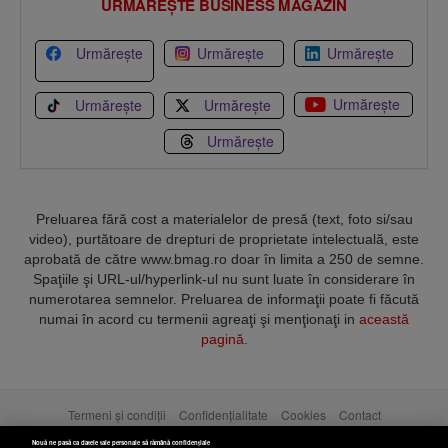
URMĂREȘTE BUSINESS MAGAZIN
Urmărește
Urmărește
Urmărește
Urmărește
Urmărește
Urmărește
Urmărește
Preluarea fără cost a materialelor de presă (text, foto si/sau
video), purtătoare de drepturi de proprietate intelectuală, este
aprobată de către www.bmag.ro doar în limita a 250 de semne.
Spaţiile şi URL-ul/hyperlink-ul nu sunt luate în considerare în
numerotarea semnelor. Preluarea de informaţii poate fi făcută
numai în acord cu termenii agreaţi şi menţionaţi in
această
pagină
.
Termeni și condiții
Confidențialitate
Cookies
Contact
Nouă ne pasă ca datele tale personale să rămână confidențiale