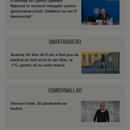
fi înființat un Centru Operativ
Național în sectorul energetic pentru
gestionarea crizei. Cetățenii nu vor fi
deconectați”
SMARTRADIO.RO
Austria| Un elev de 9 ani a fost pus să
susţină un test scris în aer liber, la
-1°C, pentru că nu avea mască
COMEDYMALL.RO
Vremuri triste. Şi păcănelele se
închid.