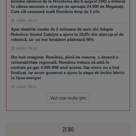
bombei atomice de la Hiroshima din 6 august 1945 a eliberat
în câteva secunde o energie de aproape 24.000 de Megawaţi.
Cam cât consumă toată România timp de 3 zile
astăzi, 09:03
Apar detaliile rundei de 2 milioane de euro din Adapta
Robotics: fondul Catalyst a ajuns la 19,8% din start-up-ul de
robotică, iar cei trei fondatori păstrează 58%
astăzi, 09:02
Din hub imaginar, România, plină de resurse, a devenit o
vulnerabilitate regională: România trebuia să aibă în
centrale pe gaz 4.000 MW anul acesta. Dar nimic nu a fost
finalizat, iar acum guvernul a ajuns la etapa de închis fabrici
în lipsa energiei
astăzi, 09:01
Vezi mai multe ştiri
ZF.RO