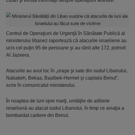
Liban şi există informaţii despre operaţiuni terestre.
Centrul de Operaţiuni de Urgenţă în Sănătate Publică al
ministerului libanez raportează că atacurile israeliene au
ucis cel puţin 95 de persoane şi au rănit alte 172, potrivit
Al Jazeera.
Atacurile au avut loc în „oraşe şi sate din sudul Libanului,
Nabatieh, Bekaa, Baalbek-Hermel şi capitala Beirut”,
scrie în comunicatul ministerului.
În noaptea de luni spre marţi, unităţile de artilerie
israeliană au atacat sudul Libanului, în timp ce aviaţia a
bombardat cartiere din Beirut.