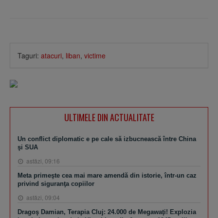
Taguri:
atacuri
,
liban
,
victime
ULTIMELE DIN ACTUALITATE
Un conflict diplomatic e pe cale să izbucnească între China
şi SUA
astăzi, 09:16
Meta primeşte cea mai mare amendă din istorie, într-un caz
privind siguranţa copiilor
astăzi, 09:04
Dragoş Damian, Terapia Cluj: 24.000 de Megawaţi! Explozia