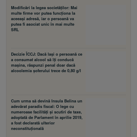
Modificări la legea societăţilor: Mai
multe firme vor putea funcţiona la
aceeaşi adresă, iar o persoană va
putea fi asociat unic în mai multe
SRL
Decizie ÎCCJ: Dacă laşi o persoană ce
a consumat alcool să îţi conducă
maşina, răspunzi penal doar dacă
alcoolemia şoferului trece de 0,80 g/l
Cum urma să devină Insula Belina un
adevărat paradis fiscal: O lege cu
numeroase facilităţi şi scutiri de taxe,
adoptată de Parlament în aprilie 2019,
a fost declarată ulterior
neconstituţională