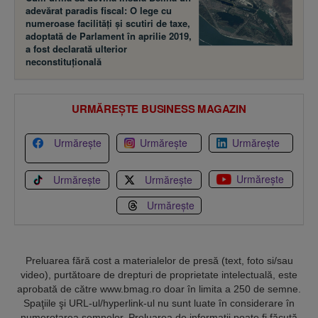
adevărat paradis fiscal: O lege cu
numeroase facilităţi şi scutiri de taxe,
adoptată de Parlament în aprilie 2019,
a fost declarată ulterior
neconstituţională
URMĂREȘTE BUSINESS MAGAZIN
Urmărește
Urmărește
Urmărește
Urmărește
Urmărește
Urmărește
Urmărește
Preluarea fără cost a materialelor de presă (text, foto si/sau
video), purtătoare de drepturi de proprietate intelectuală, este
aprobată de către www.bmag.ro doar în limita a 250 de semne.
Spaţiile şi URL-ul/hyperlink-ul nu sunt luate în considerare în
numerotarea semnelor. Preluarea de informaţii poate fi făcută