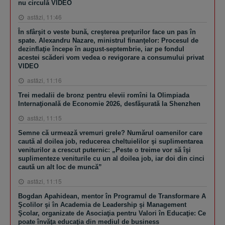
nu circulă VIDEO
astăzi, 11:46
În sfârşit o veste bună, creşterea preţurilor face un pas în
spate. Alexandru Nazare, ministrul finanţelor: Procesul de
dezinflaţie începe în august-septembrie, iar pe fondul
acestei scăderi vom vedea o revigorare a consumului privat
VIDEO
astăzi, 11:16
Trei medalii de bronz pentru elevii romîni la Olimpiada
Internaţională de Economie 2026, desfăşurată la Shenzhen
astăzi, 11:15
Semne că urmează vremuri grele? Numărul oamenilor care
caută al doilea job, reducerea cheltuielilor şi suplimentarea
veniturilor a crescut puternic: „Peste o treime vor să îşi
suplimenteze veniturile cu un al doilea job, iar doi din cinci
caută un alt loc de muncă”
astăzi, 11:15
Bogdan Apahidean, mentor în Programul de Transformare A
Şcolilor şi în Academia de Leadership şi Management
Şcolar, organizate de Asociaţia pentru Valori în Educaţie: Ce
poate învăţa educaţia din mediul de business