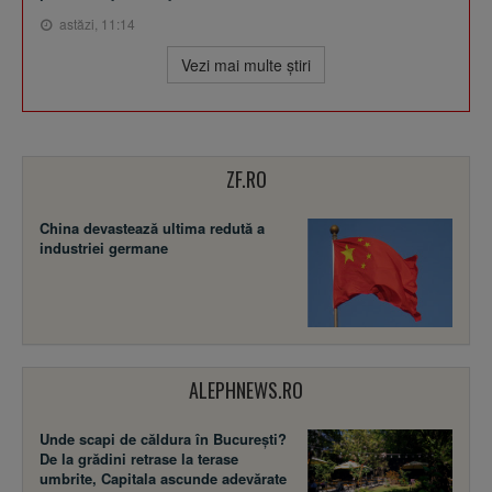
astăzi, 11:14
Vezi mai multe ştiri
ZF.RO
China devastează ultima redută a
industriei germane
ALEPHNEWS.RO
Unde scapi de căldura în București?
De la grădini retrase la terase
umbrite, Capitala ascunde adevărate