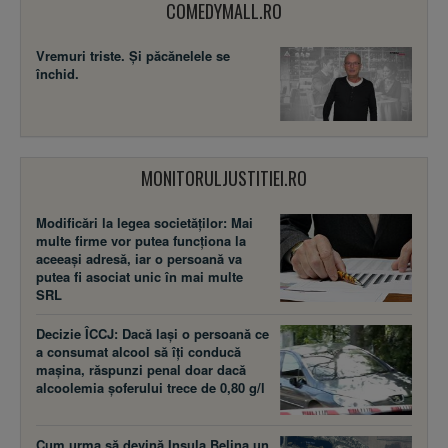
COMEDYMALL.RO
Vremuri triste. Şi păcănelele se
închid.
MONITORULJUSTITIEI.RO
Modificări la legea societăţilor: Mai
multe firme vor putea funcţiona la
aceeaşi adresă, iar o persoană va
putea fi asociat unic în mai multe
SRL
Decizie ÎCCJ: Dacă laşi o persoană ce
a consumat alcool să îţi conducă
maşina, răspunzi penal doar dacă
alcoolemia şoferului trece de 0,80 g/l
Cum urma să devină Insula Belina un