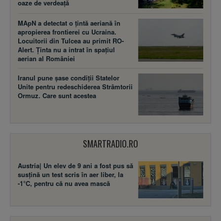
oaze de verdeață
MApN a detectat o țintă aeriană în
apropierea frontierei cu Ucraina.
Locuitorii din Tulcea au primit RO-
Alert. Ținta nu a intrat în spațiul
aerian al României
Iranul pune șase condiții Statelor
Unite pentru redeschiderea Strâmtorii
Ormuz. Care sunt acestea
SMARTRADIO.RO
Austria| Un elev de 9 ani a fost pus să
susţină un test scris în aer liber, la
-1°C, pentru că nu avea mască