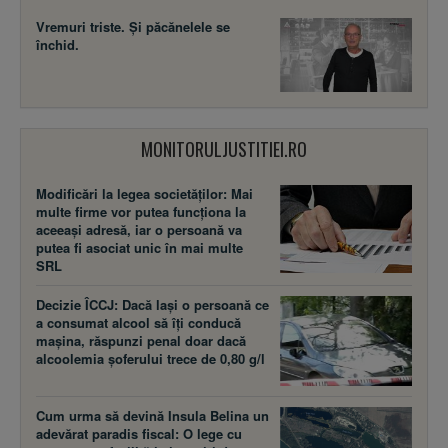
Vremuri triste. Şi păcănelele se
închid.
MONITORULJUSTITIEI.RO
Modificări la legea societăţilor: Mai
multe firme vor putea funcţiona la
aceeaşi adresă, iar o persoană va
putea fi asociat unic în mai multe
SRL
Decizie ÎCCJ: Dacă laşi o persoană ce
a consumat alcool să îţi conducă
maşina, răspunzi penal doar dacă
alcoolemia şoferului trece de 0,80 g/l
Cum urma să devină Insula Belina un
adevărat paradis fiscal: O lege cu