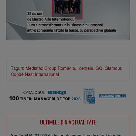
Taguri:
Mediafax Group România
,
licenţele
,
GQ
,
Glamour
,
Condé Nast International
ULTIMELE DIN ACTUALITATE
Şoc în SUA. 23.000 de locuri de muncă au dispărut în iulie