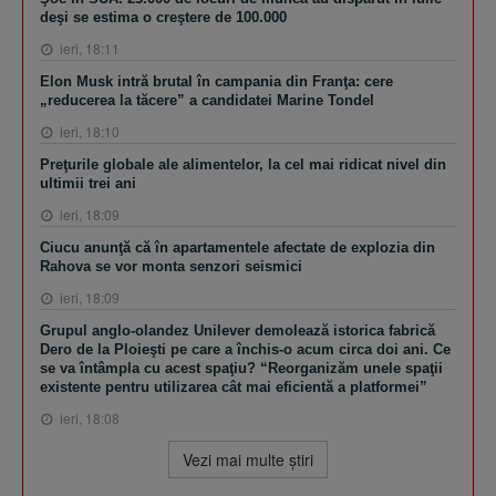
deşi se estima o creştere de 100.000
ieri, 18:11
Elon Musk intră brutal în campania din Franţa: cere
„reducerea la tăcere” a candidatei Marine Tondel
ieri, 18:10
Preţurile globale ale alimentelor, la cel mai ridicat nivel din
ultimii trei ani
ieri, 18:09
Ciucu anunţă că în apartamentele afectate de explozia din
Rahova se vor monta senzori seismici
ieri, 18:09
Grupul anglo-olandez Unilever demolează istorica fabrică
Dero de la Ploieşti pe care a închis-o acum circa doi ani. Ce
se va întâmpla cu acest spaţiu? “Reorganizăm unele spaţii
existente pentru utilizarea cât mai eficientă a platformei”
ieri, 18:08
Vezi mai multe ştiri