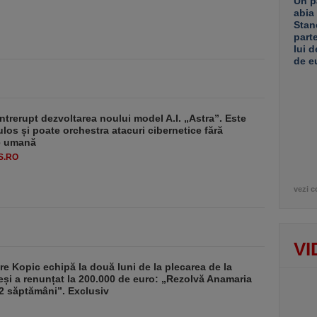
Un p
abia
Stan
part
lui d
de e
ntrerupt dezvoltarea noului model A.I. „Astra”. Este
ulos și poate orchestra atacuri cibernetice fără
ie umană
S.RO
vezi c
VI
re Kopic echipă la două luni de la plecarea de la
și a renunțat la 200.000 de euro: „Rezolvă Anamaria
2 săptămâni”. Exclusiv