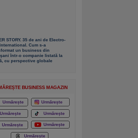
R STORY. 35 de ani de Electro-
 International. Cum s-a
sformat un business din
şani într-o companie listată la
ă, cu perspective globale
MĂREȘTE BUSINESS MAGAZIN
Urmărește
Urmărește
Urmărește
Urmărește
Urmărește
Urmărește
Urmărește