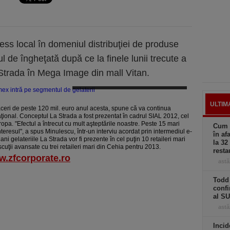
s local în domeniul distribuţiei de produse
l de îngheţată după ce la finele lunii trecute a
 Strada în Mega Image din mall Vitan.
Macromex intră pe segmentul de gelaterii
ULTIM
ceri de peste 120 mil. euro anul acesta, spune că va continua
rna­ţio­nal. Conceptul La Strada a fost prezentat în cadrul SIAL 2012, cel
opa. "Efectul a întrecut cu mult aşteptările noastre. Peste 15 mari
Cum a
interesul", a spus Minulescu, într-un interviu acordat prin intermediul e-
în af
ni gelateriile La Strada vor fi prezente în cel puţin 10 retaileri mari
la 32
cuţii avansate cu trei retaileri mari din Cehia pentru 2013.
resta
ww.zfcorporate.ro
astă
Todd 
confi
al S
astă
Incid