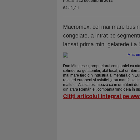
Postat la
12 decembrie 2012
64 afişări
Macromex, cel mai mare busines
congelate, a intrat pe segmentu
lansat prima mini-gelaterie La
Dan Minulescu, proprietarul companiei cu afa
extinde­rea gelateriilor, atât local, cât şi inte
mai mare târg din industria alimentară din Eur
retaileri europeni şi asiatici şi-au manifestat 
mailului. Acesta estimează că în următorii doi a
din afara României, compania fiind deja în dis
Citiţi articolul integral pe w