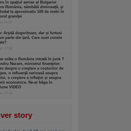
ns în spaţiul aerian al Bulgariei
re România, sâmbătă dimineaţă, şi
lodat la aproximativ 100 de metri în
iorul graniţei
zi, 17:17
: Arşiţă dogoritoare, dar şi furtuni
re parte din ţară. Care sunt zonele
ate?
zi, 17:16
r arăta o Românie intrată în junk ?
ndru Nazare, ministrul finanţelor:
m despre o creştere a costurilor de
ţare, o influenţă serioasă asupra
lui, o creştere a inflaţiei şi asupra
erii economice. Ne-ar băga în
siune VIDEO
zi, 17:13
ver story