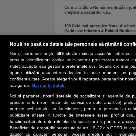
Cum ar arăta o Românie intrată în jun
creştere a costurilor de...
100 Cele mai puternice femei din bus
(Noblesse Interiors & Palatul Noblesse
Nouă ne pasă ca datele tale personale să rămână confi
comments powered by
Disqus
Noi și partenerii noștri
589
stocăm și/sau accesăm informații pe
precum identificatorii cookie unici pentru prelucrarea datelor c
Puteți accepta sau gestiona preferințele dvs. făcând clic mai jos,
PRIMA PAGINĂ
ACTUALITATE
CO
opune utilizării unui interes legitim în orice moment pe pag
confidențialitate. Aceste alegeri vor fi raportate partenerilor noștr
navigarea.
Mai multe detalii
Social
Link-
Noi si partenerii nostri (retelele de socializare si agentiile de p
Z
iarul
Urmareste-ne pe Facebook
precum si furnizorii nostri de servicii de date analitice) prel
Despre
permite website-ului sa functioneze, pentru a personaliza conti
Contac
publicitare afisate in functie de interesele si/sau profilul dvs
Contac
functionalitati aferente retelelor de socializare si pentru a analiza
Beneficiati de drepturile prevazute de art. 15-22 din GDPR in leg
Contac
datelor cu caracter personal. Aceste drepturi pot fi exercita
Abonam