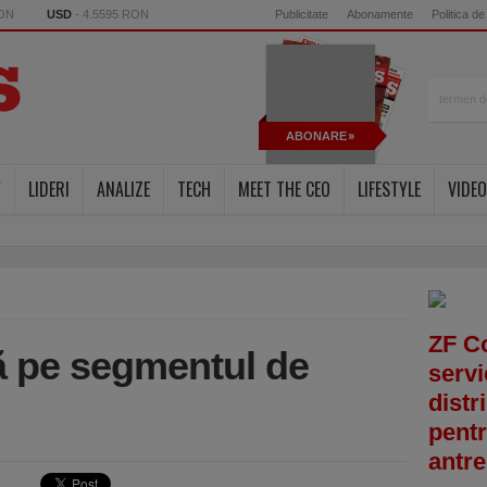
RON
USD
- 4.5595 RON
Publicitate
Abonamente
Politica de
ABONARE
Y
LIDERI
ANALIZE
TECH
MEET THE CEO
LIFESTYLE
VIDEO
ZF C
ă pe segmentul de
servi
distr
pentr
antre