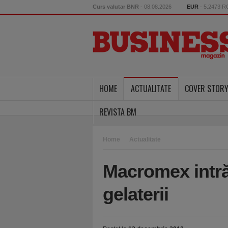
Curs valutar BNR
- 08.08.2026
EUR
- 5.2473 
HOME
ACTUALITATE
COVER STOR
REVISTA BM
Home
Actualitate
Macromex intr
gelaterii