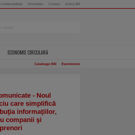
 confidentialitate
Newsletter
Contact
Arhiva BM
ECONOMIE CIRCULARĂ
Cataloage BM
Evenimente
omunicate - Noul
ciu care simplifică
ibuţia informaţiilor,
u companii şi
prenori