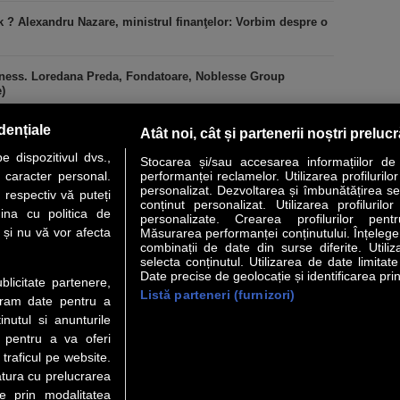
k ? Alexandru Nazare, ministrul finanţelor: Vorbim despre o
iness. Loredana Preda, Fondatoare, Noblesse Group
)
dențiale
Atât noi, cât și partenerii noștri preluc
 dispozitivul dvs.,
Stocarea și/sau accesarea informațiilor de
u caracter personal.
performanței reclamelor. Utilizarea profilurilo
personalizat. Dezvoltarea și îmbunătățirea serv
 respectiv vă puteți
conținut personalizat. Utilizarea profilurilor
VER STORY
LIDERI
ANALIZE
HI-TECH
MEET THE CEO
ina cu politica de
personalizate. Crearea profilurilor pentr
i și nu vă vor afecta
Măsurarea performanței conținutului. Înțelegere
combinații de date din surse diferite. Utiliz
uri utile
Servicii
selecta conținutul. Utilizarea de date limitat
Date precise de geolocație și identificarea prin
ublicitate partenere,
Listă parteneri (furnizori)
 Financiar
Politica de confidentialitate
Newsletter
ucram date pentru a
 Noi
Termeni si conditii
RSS
nutul si anunturile
t Redactie
About cookies
., pentru a va oferi
t Marketing
 traficul pe website.
atura cu prelucrarea
t Vanzari
te prin modalitatea
ente print