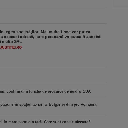
 la legea societăţilor: Mai multe firme vor putea
la aceeaşi adresă, iar o persoană va putea fi asociat
i multe SRL
USTITIEI.RO
ump, confirmat în funcţia de procuror general al SUA
 pătruns în spaţiul aerian al Bulgariei dinspre România,
ni în mare parte din ţară. Care sunt zonele afectate?