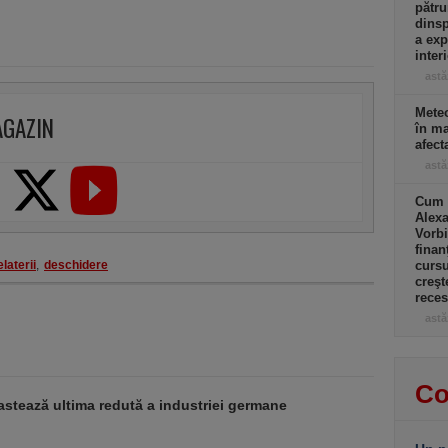
pătru
dinsp
a exp
inter
astă
Meteo
AGAZIN
în ma
afect
astă
Cum a
Alexa
Vorbi
finan
elaterii
,
deschidere
cursu
creşt
rece
astă
Co
stează ultima redută a industriei germane