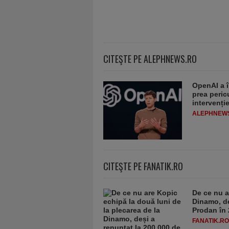
CITEŞTE PE ALEPHNEWS.RO
OpenAI a î
prea peric
intervenț
ALEPHNEW
CITEŞTE PE FANATIK.RO
De ce nu a
Dinamo, de
Prodan în 
FANATIK.RO