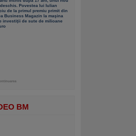
ariu închis după 17 ani, unul nou
 deschis. Povestea lui Iulian
ciu de la primul premiu primit din
ea Business Magazin la maşina
e investiţii de sute de milioane
uro
ontinuarea
DEO BM