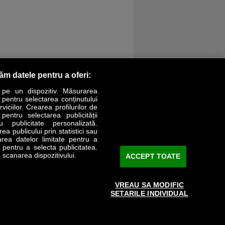
răm datele pentru a oferi:
 pe un dispozitiv. Măsurarea
r pentru selectarea conținutului
iciilor. Crearea profilurilor de
 pentru selectarea publicității
LIFESTYLE
SPECIAL
OPINII
u publicitate personalizată.
a publicului prin statistici sau
area datelor limitate pentru a
Revista Business Magazin
e pentru a selecta publicitatea.
 scanarea dispozitivului.
ACCEPT TOATE
Abonează-te şi primeşte revista acasă
saptămânal
VREAU SA MODIFIC
Discount:
15%
SETARILE INDIVIDUAL
Arhivă revistă
ABONARE