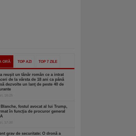
A ORĂ
TOP AZI
TOP 7 ZILE
 reuşit un tânăr român ce a intrat
aceri de la vârsta de 18 ani ca până
 să dezvolte un lanţ de peste 40 de
urante
zi, 18:25
Blanche, fostul avocat al lui Trump,
rmat în funcţia de procuror general
UA
zi, 17:20
ent grav de securitate: O dronă a