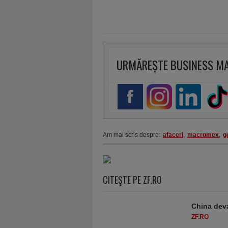
URMĂREȘTE BUSINESS M
Am mai scris despre:
afaceri
,
macromex
,
g
CITEŞTE PE ZF.RO
China deva
ZF.RO