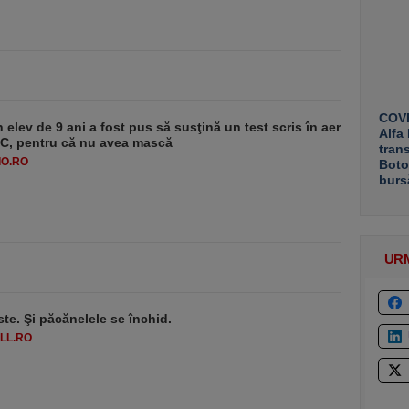
COVE
 elev de 9 ani a fost pus să susţină un test scris în aer
Alfa
-1°C, pentru că nu avea mască
tran
O.RO
Boto
burs
UR
ste. Şi păcănelele se închid.
LL.RO