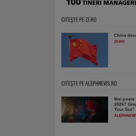
CITEŞTE PE ZF.RO
China deva
ZF.RO
CITEŞTE PE ALEPHNEWS.RO
Mai poate 
2026? Greg
Your Sex”
ALEPHNEW