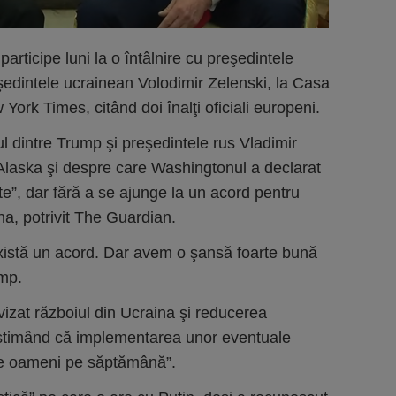
 participe luni la o întâlnire cu preşedintele
edintele ucrainean Volodimir Zelenski, la Casa
rk Times, citând doi înalţi oficiali europeni.
l dintre Trump şi preşedintele rus Vladimir
n Alaska şi despre care Washingtonul a declarat
e”, dar fără a se ajunge la un acord pentru
na, potrivit The Guardian.
xistă un acord. Dar avem o şansă foarte bună
mp.
u vizat războiul din Ucraina şi reducerea
 estimând că implementarea unor eventuale
 de oameni pe săptămână”.