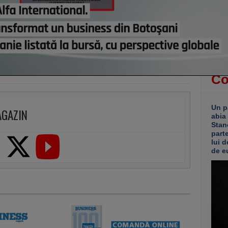
Canic
Centr
recor
astă
Co
Un p
AGAZIN
abia
Stan
part
lui d
de e