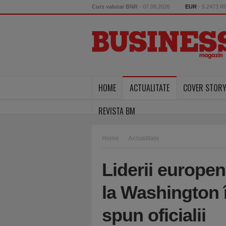
Curs valutar BNR
- 07.08.2026
EUR
- 5.2473 
HOME
ACTUALITATE
COVER STOR
REVISTA BM
Home
Actualitate
Liderii europeni
la Washington î
spun oficialii