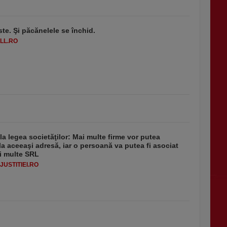
ste. Şi păcănelele se închid.
LL.RO
 la legea societăţilor: Mai multe firme vor putea
la aceeaşi adresă, iar o persoană va putea fi asociat
i multe SRL
USTITIEI.RO