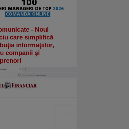
omunicate - Noul
ciu care simplifică
ibuţia informaţiilor,
u companii şi
prenori