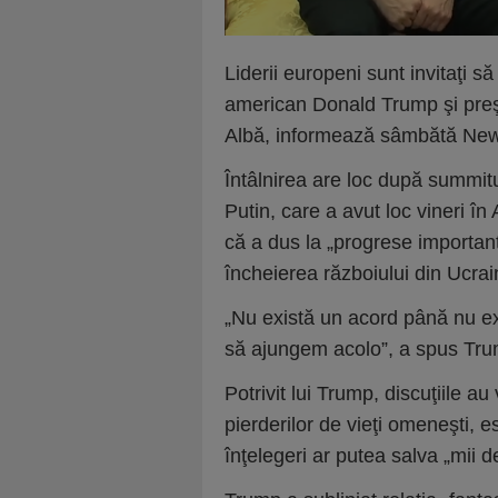
Liderii europeni sunt invitaţi să
american Donald Trump şi preş
Albă, informează sâmbătă New Yo
Întâlnirea are loc după summitu
Putin, care a avut loc vineri î
că a dus la „progrese important
încheierea războiului din Ucrai
„Nu există un acord până nu e
să ajungem acolo”, a spus Tru
Potrivit lui Trump, discuţiile a
pierderilor de vieţi omeneşti,
înţelegeri ar putea salva „mii