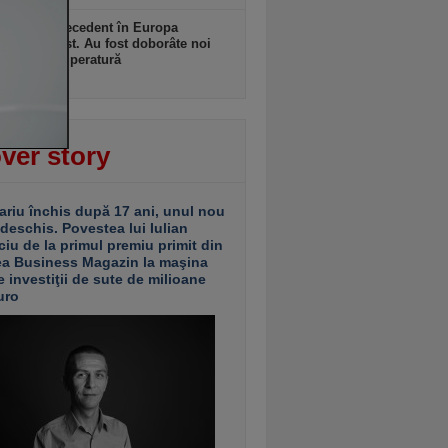
ulă fără precedent în Europa
ală şi de Est. Au fost doborâte noi
duri de temperatură
zi, 10:56
ver story
ariu închis după 17 ani, unul nou
 deschis. Povestea lui Iulian
ciu de la primul premiu primit din
ea Business Magazin la maşina
e investiţii de sute de milioane
uro