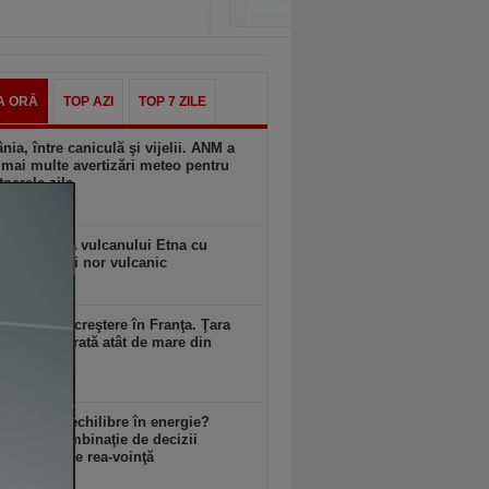
A ORĂ
TOP AZI
TOP 7 ZILE
ia, între caniculă şi vijelii. ANM a
mai multe avertizări meteo pentru
oarele zile
zi, 10:58
ă erupţie a vulcanului Etna cu
ni de lavă şi nor vulcanic
zi, 10:57
ul este în creştere în Franţa. Ţara
mai avut o rată atât de mare din
zi, 10:57
 avem dezechilibre în energie?
an: E o combinaţie de decizii
te, uneori de rea-voinţă
zi, 10:57