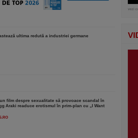
vezi c
VI
stează ultima redută a industriei germane
un film despre sexualitate să provoace scandal în
g Araki readuce erotismul în prim-plan cu „I Want
S.RO