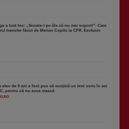
ga a luat foc: „Scoate-l pe ăla că nu mai suport!”. Care
rul transfer făcut de Marian Copilu la CFR. Exclusiv
 elev de 9 ani a fost pus să susţină un test scris în aer
-1°C, pentru că nu avea mască
O.RO