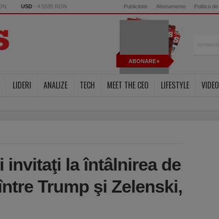
RON
USD
- 4.5595 RON
Publicitate
Abonamente
Politica de
ABONARE
Y
LIDERI
ANALIZE
TECH
MEET THE CEO
LIFESTYLE
VIDEO
 invitaţi la întâlnirea de
ntre Trump şi Zelenski,