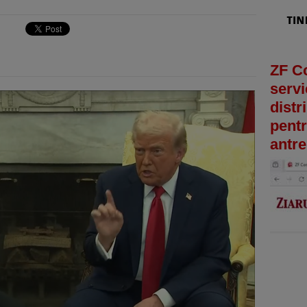
ZF C
servi
distr
pentr
antre